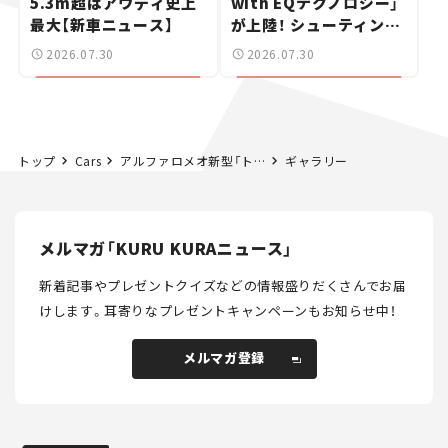
5.3m超はアウディ史上
with EQテクノロジー」
最大【新車ニュース】
が上陸！ シューティング
ブレークも発売【新車ニ
2026.07.30
2026.07.30
ュース】
トップ
Cars
アルファロメオ新型「トナーレ」はハンドリングが楽しい！ これがSUV？ 大幅改良で走りが激変【試乗レビュー】
ギャラリー
メルマガ「KURU KURAニュース」
新着記事やプレゼントクイズなどの情報盛りだくさんでお届
けします。
耳寄りなプレゼントキャンペーンもお知らせ中！
メルマガ登録