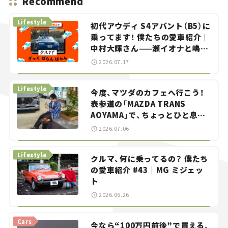
Recommend
Lifestyle
初代アウディ S4アバント（B5）に
乗ってます！ 僕たちの愛車紹介｜
中村大輝さん——瀬イオナと嶋田
智之の「クルマでざっくばらんば
2026.07.17
らん！」＃20
Lifestyle
今度、マツダのカフェへ行こう！
表参道の「MAZDA TRANS
AOYAMA」で、ちょっとひと息。
——連載｜CCGとクルマでどうす
2026.07.06
る？＜第13回＞
Lifestyle
クルマ、何に乗ってるの？ 僕たち
の愛車紹介 #43｜MG ミジェッ
ト
2026.06.26
Cars
今なら“100万円前後”で買える、