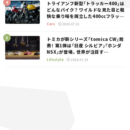
トライアンフ新型「トラッカー400」は
どんなバイク？ ワイルドな見た目と軽
快な乗り味を両立した400ccフラット
トラッカー【試乗レビュー】
Cars
2026.07.31
トミカが新シリーズ「tomica CW」発
表！ 第1弾は「日産 シルビア」「ホンダ
NSX」が登場。世界が注目す
る“JDM”に焦点【クルマとホビー】
Lifestyle
2026.07.29