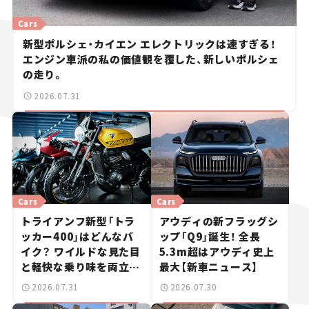
Cars
新型ポルシェ・カイエン エレクトリックは速すぎる！
エンジン車派の私の価値観を覆した、新しいポルシェ
の走り。
2026.07.31
Cars
Cars
トライアンフ新型「トラ
アウディの新フラッグシ
ッカー400」はどんなバ
ップ「Q9」誕生！ 全長
イク？ ワイルドな見た目
5.3m超はアウディ史上
と軽快な乗り味を両立し
最大【新車ニュース】
た400ccフラットトラッ
2026.07.31
2026.07.30
カー【試乗レビュー】