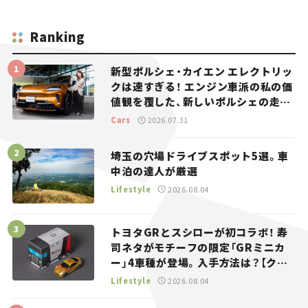
Ranking
新型ポルシェ・カイエン エレクトリッ
クは速すぎる！ エンジン車派の私の価
値観を覆した、新しいポルシェの走
り。
Cars
2026.07.31
埼玉の穴場ドライブスポット5選。車
中泊の達人が厳選
Lifestyle
2026.08.04
トヨタGRとスシローが初コラボ！ 寿
司ネタがモチーフの限定「GRミニカ
ー」4車種が登場。入手方法は？【クル
マとホビー】
Lifestyle
2026.08.04