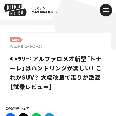
はじめよう、
クルマのある暮らし。
カテゴリ
Cars
Cars
公開日：2026.06.10
アルファロメオ新型「トナ
Lifestyle
ギャラリー：
ーレ」はハンドリングが楽しい！ こ
Traffic
れがSUV？ 大幅改良で走りが激変
Special
【試乗レビュー】
Series
Campaign
この記事をシェア
人気のハッシュタグ