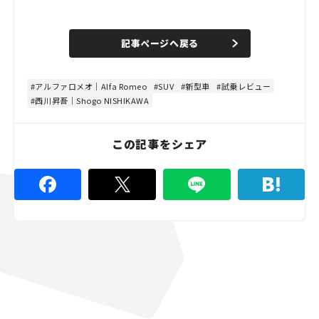
L
o
/
U
a
n
d
記事ページへ戻る
m
e
u
d
t
:
e
8
0
アルファロメオ｜Alfa Romeo
SUV
新型車
試乗レビュー
.
西川昇吾｜Shogo NISHIKAWA
0
0
%
この記事をシェア