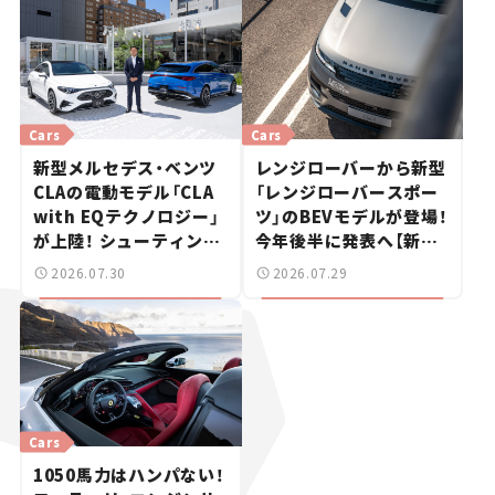
Cars
Cars
新型メルセデス・ベンツ
レンジローバーから新型
CLAの電動モデル「CLA
「レンジローバースポー
with EQテクノロジー」
ツ」のBEVモデルが登場！
が上陸！ シューティング
今年後半に発表へ【新車
ブレークも発売【新車ニ
ニュース】
2026.07.30
2026.07.29
ュース】
Cars
1050馬力はハンパない！