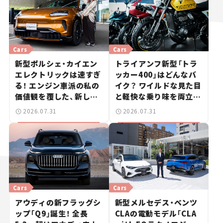
Cars
Cars
新型ポルシェ・カイエン
トライアンフ新型「トラ
エレクトリックは速すぎ
ッカー400」はどんなバ
る！ エンジン車派の私の
イク？ ワイルドな見た目
価値観を覆した、新しい
と軽快な乗り味を両立し
ポルシェの走り。
た400ccフラットトラッ
2026.07.31
2026.07.31
カー【試乗レビュー】
Cars
Cars
アウディの新フラッグシ
新型メルセデス・ベンツ
ップ「Q9」誕生！ 全長
CLAの電動モデル「CLA