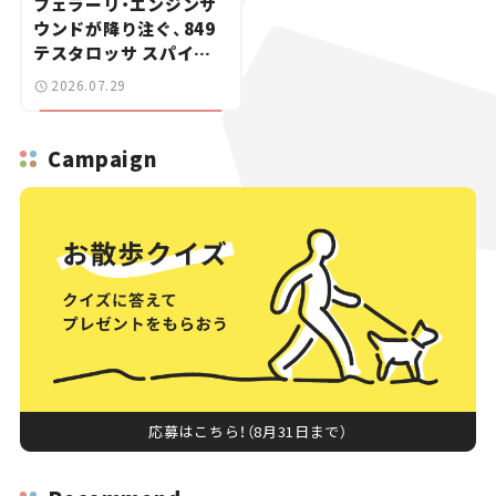
フェラーリ・エンジンサ
ウンドが降り注ぐ、849
テスタロッサ スパイダ
ーに試乗。
2026.07.29
Campaign
応募はこちら！（8月31日まで）