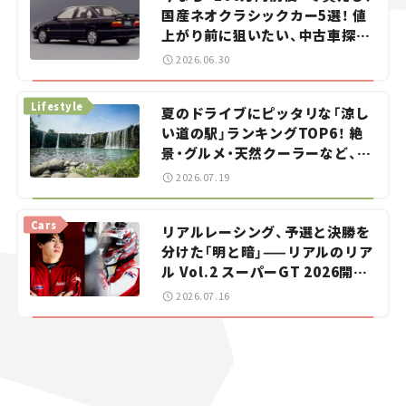
国産ネオクラシックカー5選！ 値
上がり前に狙いたい、中古車探し
をお手伝い――ちょっとイケてるマ
2026.06.30
イカー選び #02
Lifestyle
夏のドライブにピッタリな「涼し
い道の駅」ランキングTOP6！ 絶
景・グルメ・天然クーラーなど、避
暑におすすめのスポットを紹介
2026.07.19
【道の駅マニアの推し駅ガイド】
vol.15
Cars
リアルレーシング、予選と決勝を
分けた「明と暗」——リアルのリア
ル Vol.2 スーパーGT 2026開幕
戦 岡山国際サーキット
2026.07.16