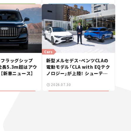
Cars
新フラッグシップ
新型メルセデス・ベンツCLAの
 全長5.3m超はアウ
電動モデル「CLA with EQテク
【新車ニュース】
ノロジー」が上陸！ シューティ
ングブレークも発売【新車ニュ
2026.07.30
ース】