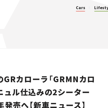
Cars
Lifest
カテゴリ
Cars
Lifestyle
GRカローラ「GRMNカロ
Traffic
 ニュル仕込みの2シーター
Special
年発売へ【新車ニュース】
Series