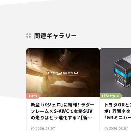
関連ギャラリー
Cars
Lifestyle
新型「パジェロ」に続報！ ラダー
トヨタGRと
フレーム×S-AWCで本格SUV
ボ！ 寿司ネ
の走りはどう進化する？【新車
「GRミニカ
ニュース】
入手方法は？
2026.08.07
2026.08.04