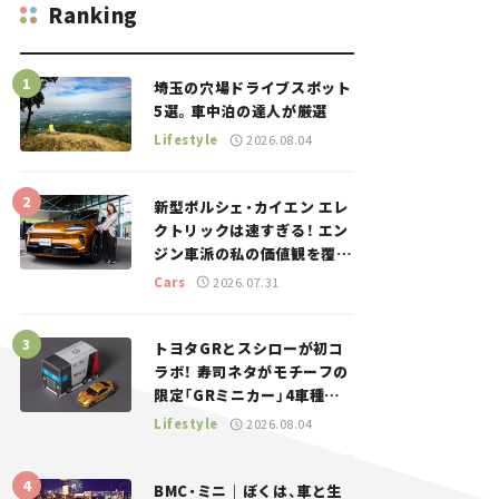
Ranking
埼玉の穴場ドライブスポット
5選。車中泊の達人が厳選
Lifestyle
2026.08.04
新型ポルシェ・カイエン エレ
クトリックは速すぎる！ エン
ジン車派の私の価値観を覆し
た、新しいポルシェの走り。
Cars
2026.07.31
トヨタGRとスシローが初コ
ラボ！ 寿司ネタがモチーフの
限定「GRミニカー」4車種が
登場。入手方法は？【クルマ
Lifestyle
2026.08.04
とホビー】
BMC・ミニ｜ぼくは、車と生