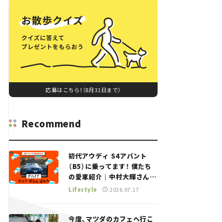
応募はこちら！（8月31日まで）
Recommend
初代アウディ S4アバント
（B5）に乗ってます！ 僕たち
の愛車紹介｜中村大輝さん
——瀬イオナと嶋田智之の
Lifestyle
2026.07.17
「クルマでざっくばらんばら
ん！」＃20
今度、マツダのカフェへ行こ