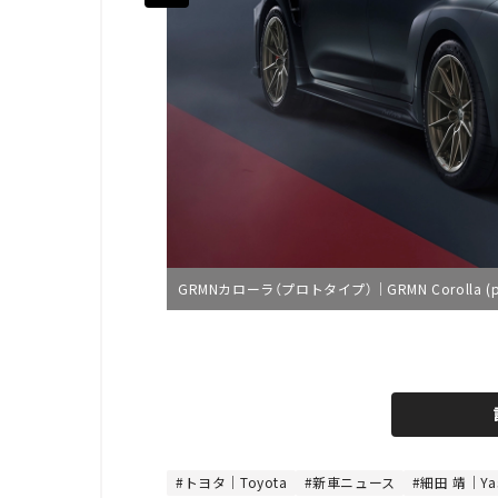
GRMNカローラ（プロトタイプ）｜GRMN Corolla (pr
L
o
/
U
a
n
d
m
e
u
d
t
:
e
4
8
トヨタ｜Toyota
新車ニュース
細田 靖｜Yas
.