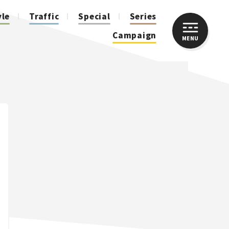
yle
Traffic
Special
Series
Campaign
MENU
CLOSE
人気のハッシュタグ
スズキ ジムニー｜Suzuki Jimny
スズキ｜Suzuki
マツダ｜Mazda
マツダ ロードスター｜Mazda Roadster