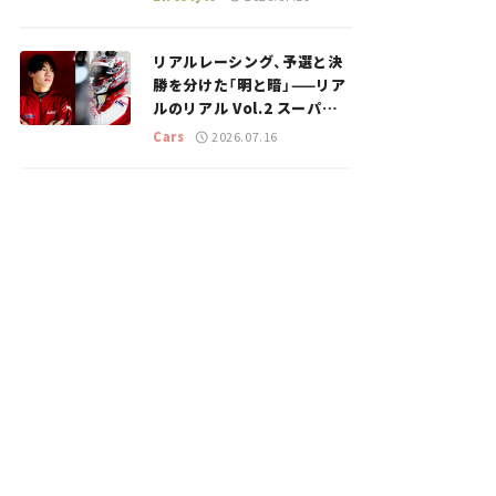
のスポットを紹介【道の駅マ
ニアの推し駅ガイド】vol.15
リアルレーシング、予選と決
勝を分けた「明と暗」——リア
ルのリアル Vol.2 スーパー
GT 2026開幕戦 岡山国際サ
Cars
2026.07.16
ーキット