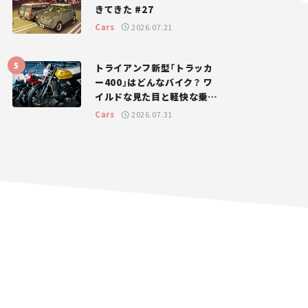
きてきた #27
Cars
2026.07.21
トライアンフ新型「トラッカ
ー400」はどんなバイク？ ワ
イルドな見た目と軽快な乗り
味を両立した400ccフラット
Cars
2026.07.31
トラッカー【試乗レビュー】