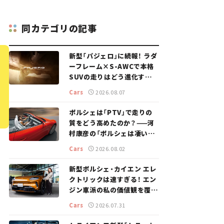
同カテゴリの記事
新型「パジェロ」に続報！ ラダ
ーフレーム×S-AWCで本格
SUVの走りはどう進化する？
【新車ニュース】
Cars
2026.08.07
ポルシェは「PTV」で走りの
質をどう高めたのか？——河
村康彦の「ポルシェは凄い！」
#16
Cars
2026.08.02
新型ポルシェ・カイエン エレ
クトリックは速すぎる！ エン
ジン車派の私の価値観を覆し
た、新しいポルシェの走り。
Cars
2026.07.31