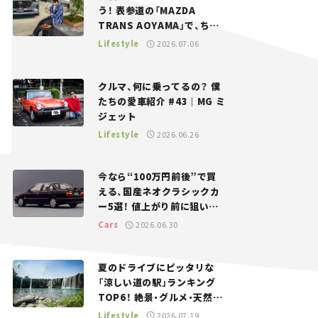
う！ 表参道の「MAZDA
TRANS AOYAMA」で、ちょ
っとひと息。——連載｜CCG
Lifestyle
2026.07.06
とクルマでどうする？＜第13
回＞
クルマ、何に乗ってるの？ 僕
たちの愛車紹介 #43｜MG ミ
ジェット
Lifestyle
2026.06.26
今なら“100万円前後”で買
える、国産ネオクラシックカ
ー5選！ 値上がり前に狙いた
い、中古車探しをお手伝い――ち
Cars
2026.06.30
ょっとイケてるマイカー選び
#02
夏のドライブにピッタリな
「涼しい道の駅」ランキング
TOP6！ 絶景・グルメ・天然ク
ーラーなど、避暑におすすめ
Lifestyle
2026.07.19