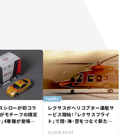
Traffic
スシローが初コラ
レクサスがヘリコプター運航サ
タがモチーフの限定
ービス開始！「レクサスフライ
ー」4車種が登場。
ト」で陸・海・空をつなぐ新たな
【クルマとホビー】
移動体験とは
2026.08.04