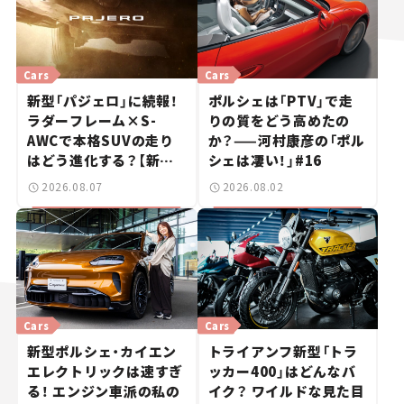
Cars
Cars
新型「パジェロ」に続報！
ポルシェは「PTV」で走
ラダーフレーム×S-
りの質をどう高めたの
AWCで本格SUVの走り
か？——河村康彦の「ポル
はどう進化する？【新車
シェは凄い！」#16
ニュース】
2026.08.07
2026.08.02
Cars
Cars
新型ポルシェ・カイエン
トライアンフ新型「トラ
エレクトリックは速すぎ
ッカー400」はどんなバ
る！ エンジン車派の私の
イク？ ワイルドな見た目