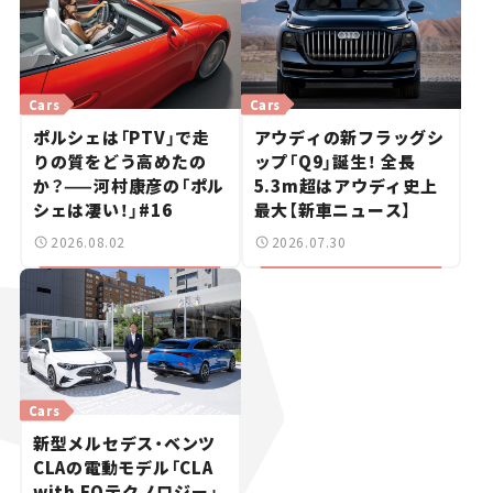
Cars
Cars
ポルシェは「PTV」で走
アウディの新フラッグシ
りの質をどう高めたの
ップ「Q9」誕生！ 全長
か？——河村康彦の「ポル
5.3m超はアウディ史上
シェは凄い！」#16
最大【新車ニュース】
2026.08.02
2026.07.30
Cars
新型メルセデス・ベンツ
CLAの電動モデル「CLA
with EQテクノロジー」