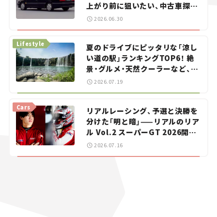
上がり前に狙いたい、中古車探し
をお手伝い――ちょっとイケてるマ
2026.06.30
イカー選び #02
Lifestyle
夏のドライブにピッタリな「涼し
い道の駅」ランキングTOP6！ 絶
景・グルメ・天然クーラーなど、避
暑におすすめのスポットを紹介
2026.07.19
【道の駅マニアの推し駅ガイド】
vol.15
Cars
リアルレーシング、予選と決勝を
分けた「明と暗」——リアルのリア
ル Vol.2 スーパーGT 2026開幕
戦 岡山国際サーキット
2026.07.16