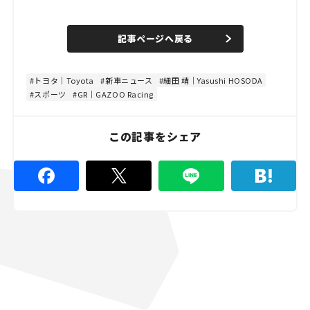
L
o
/
U
a
n
d
記事ページへ戻る
m
e
u
d
t
:
e
4
8
トヨタ｜Toyota
新車ニュース
細田 靖｜Yasushi HOSODA
.
スポーツ
GR｜GAZOO Racing
8
9
%
この記事をシェア