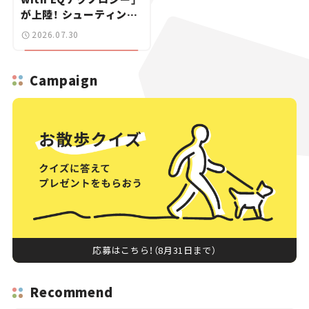
が上陸！ シューティング
ブレークも発売【新車ニ
2026.07.30
ュース】
Campaign
応募はこちら！（8月31日まで）
Recommend