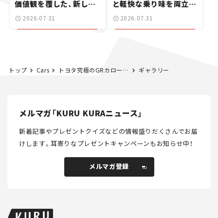
価値観を覆した、新しい
と軽快な乗り味を両立し
ポルシェの走り。
た400ccフラットトラッ
2026.07.31
2026.07.31
カー【試乗レビュー】
トップ
Cars
トヨタ究極のGRカローラ「GRMNカローラ」世界初公開！ ニュル仕込みの2シーターが台数限定で2027年発売へ【新車ニュース】
ギャラリー
メルマガ「KURU KURAニュース」
新着記事やプレゼントクイズなどの情報盛りだくさんでお届
けします。
耳寄りなプレゼントキャンペーンもお知らせ中！
メルマガ登録