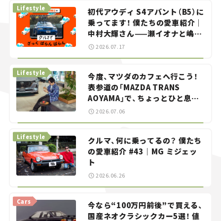
Lifestyle
初代アウディ S4アバント（B5）に
乗ってます！ 僕たちの愛車紹介｜
中村大輝さん——瀬イオナと嶋田
智之の「クルマでざっくばらんば
2026.07.17
らん！」＃20
Lifestyle
今度、マツダのカフェへ行こう！
表参道の「MAZDA TRANS
AOYAMA」で、ちょっとひと息。
——連載｜CCGとクルマでどうす
2026.07.06
る？＜第13回＞
Lifestyle
クルマ、何に乗ってるの？ 僕たち
の愛車紹介 #43｜MG ミジェッ
ト
2026.06.26
Cars
今なら“100万円前後”で買える、
国産ネオクラシックカー5選！ 値