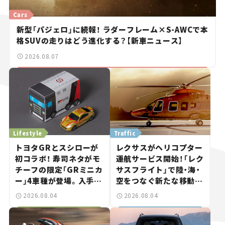
Cars
新型「パジェロ」に続報！ ラダーフレーム×S-AWCで本
格SUVの走りはどう進化する？【新車ニュース】
2026.08.07
Lifestyle
Traffic
トヨタGRとスシローが
レクサスがヘリコプター
初コラボ！ 寿司ネタがモ
運航サービス開始！「レク
チーフの限定「GRミニカ
サスフライト」で陸・海・
ー」4車種が登場。入手方
空をつなぐ新たな移動体
法は？【クルマとホビー】
験とは
2026.08.04
2026.08.04