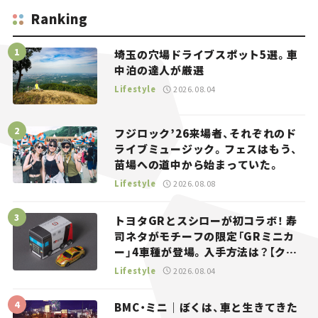
Ranking
埼玉の穴場ドライブスポット5選。車
中泊の達人が厳選
Lifestyle
2026.08.04
フジロック’26来場者、それぞれのド
ライブミュージック。フェスはもう、
苗場への道中から始まっていた。
Lifestyle
2026.08.08
トヨタGRとスシローが初コラボ！ 寿
司ネタがモチーフの限定「GRミニカ
ー」4車種が登場。入手方法は？【クル
マとホビー】
Lifestyle
2026.08.04
BMC・ミニ｜ぼくは、車と生きてきた