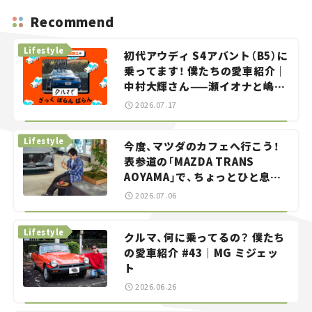
Recommend
Lifestyle
初代アウディ S4アバント（B5）に
乗ってます！ 僕たちの愛車紹介｜
中村大輝さん——瀬イオナと嶋田
智之の「クルマでざっくばらんば
2026.07.17
らん！」＃20
Lifestyle
今度、マツダのカフェへ行こう！
表参道の「MAZDA TRANS
AOYAMA」で、ちょっとひと息。
——連載｜CCGとクルマでどうす
2026.07.06
る？＜第13回＞
Lifestyle
クルマ、何に乗ってるの？ 僕たち
の愛車紹介 #43｜MG ミジェッ
ト
2026.06.26