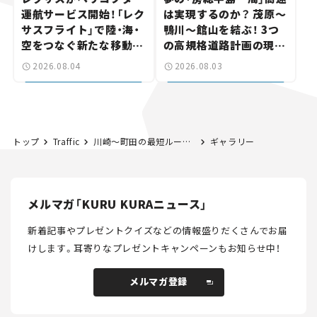
運航サービス開始！「レク
は実現するのか？ 茂原～
サスフライト」で陸・海・
鴨川～館山を結ぶ！ 3つ
空をつなぐ新たな移動体
の高規格道路計画の現
験とは
状。「館山鴨川道路」で検
2026.08.04
2026.08.03
討進む【いま気になる道
路計画】
トップ
Traffic
川崎～町田の最短ルート！ 横浜北部の東西軸「川崎町田線」はどこまでできた？ 新工区開通で4車線化が前進【いま気になる道路計画】
ギャラリー
メルマガ「KURU KURAニュース」
新着記事やプレゼントクイズなどの情報盛りだくさんでお届
けします。
耳寄りなプレゼントキャンペーンもお知らせ中！
メルマガ登録