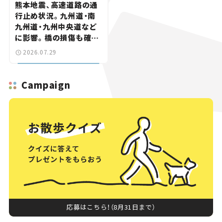
熊本地震、高速道路の通
行止め状況。九州道・南
九州道・九州中央道など
に影響。橋の損傷も確認
【道路のニュース】
2026.07.29
Campaign
応募はこちら！（8月31日まで）