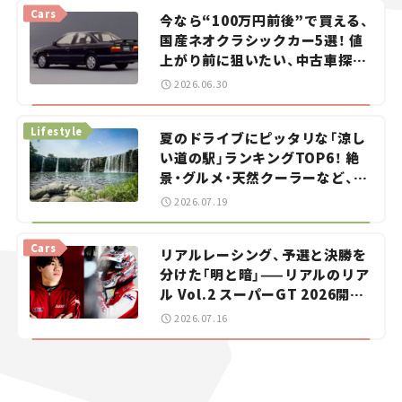
Cars
今なら“100万円前後”で買える、
国産ネオクラシックカー5選！ 値
上がり前に狙いたい、中古車探し
をお手伝い――ちょっとイケてるマ
2026.06.30
イカー選び #02
Lifestyle
夏のドライブにピッタリな「涼し
い道の駅」ランキングTOP6！ 絶
景・グルメ・天然クーラーなど、避
暑におすすめのスポットを紹介
2026.07.19
【道の駅マニアの推し駅ガイド】
vol.15
Cars
リアルレーシング、予選と決勝を
分けた「明と暗」——リアルのリア
ル Vol.2 スーパーGT 2026開幕
戦 岡山国際サーキット
2026.07.16