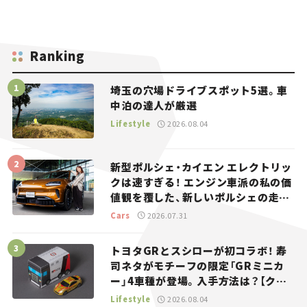
Ranking
埼玉の穴場ドライブスポット5選。車
中泊の達人が厳選
Lifestyle
2026.08.04
新型ポルシェ・カイエン エレクトリッ
クは速すぎる！ エンジン車派の私の価
値観を覆した、新しいポルシェの走
り。
Cars
2026.07.31
トヨタGRとスシローが初コラボ！ 寿
司ネタがモチーフの限定「GRミニカ
ー」4車種が登場。入手方法は？【クル
マとホビー】
Lifestyle
2026.08.04