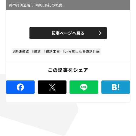
都市計画道路「川崎町田線」の概要。
L
o
/
U
a
n
d
記事ページへ戻る
m
e
u
d
t
:
e
4
8
高速道路
道路
道路工事
いま気になる道路計画
.
8
9
%
この記事をシェア