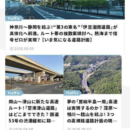
Traffic
神奈川～静岡を結ぶ！“第3の東名”「伊豆湘南道路」が
具体化へ前進。ルート帯の複数案検討へ。熱海まで信
号ゼロが実現？ 【いま気になる道路計画】
2026.08.05
Traffic
Traffic
岡山～津山に新たな高速
夢の「房総半島一周」高速
ルート！「空港津山道路」
は実現するのか？ 茂原～
はどこまでできた？ 国道
鴨川～館山を結ぶ！ 3つ
53号の渋滞緩和に期待。
の高規格道路計画の現
岡山市側でも動きが【い
状。「館山鴨川道路」で検
2026.08.04
2026.08.03