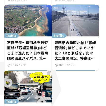
ま気になる道路計画】
討進む【いま気になる道
路計画】
Traffic
Traffic
石垣空港～市街地を最短
津田沼の新南北軸！「藤崎
直結！「石垣空港線」はど
茜浜線」はどこまででき
こまで進んだ？ 日本最南
た？ JRと京成をまたぐ
端の県道バイパス、第2
大工事の現況。将来は
工区も延伸開通 【いま気
「習志野～鎌ケ谷」を最短
2026.07.31
2026.07.30
になる道路計画】
直結【いま気になる道路
計画】
Traffic