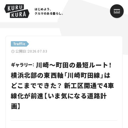
はじめよう、
クルマのある暮らし。
カテゴリ
Traffic
Cars
公開日：2026.07.03
川崎～町田の最短ルート！
Lifestyle
ギャラリー：
横浜北部の東西軸「川崎町田線」は
Traffic
どこまでできた？ 新工区開通で4車
Special
線化が前進【いま気になる道路計
Series
画】
Campaign
人気のハッシュタグ