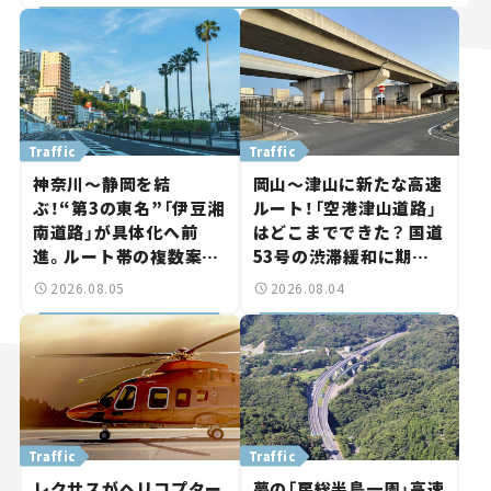
Traffic
Traffic
神奈川～静岡を結
岡山～津山に新たな高速
ぶ！“第3の東名”「伊豆湘
ルート！「空港津山道路」
南道路」が具体化へ前
はどこまでできた？ 国道
進。ルート帯の複数案検
53号の渋滞緩和に期待。
討へ。熱海まで信号ゼロ
岡山市側でも動きが【い
2026.08.05
2026.08.04
が実現？ 【いま気になる
ま気になる道路計画】
道路計画】
Traffic
Traffic
レクサスがヘリコプター
夢の「房総半島一周」高速