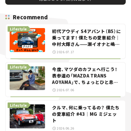
Recommend
Lifestyle
初代アウディ S4アバント（B5）に
乗ってます！ 僕たちの愛車紹介｜
中村大輝さん——瀬イオナと嶋田
智之の「クルマでざっくばらんば
2026.07.17
らん！」＃20
Lifestyle
今度、マツダのカフェへ行こう！
表参道の「MAZDA TRANS
AOYAMA」で、ちょっとひと息。
——連載｜CCGとクルマでどうす
2026.07.06
る？＜第13回＞
Lifestyle
クルマ、何に乗ってるの？ 僕たち
の愛車紹介 #43｜MG ミジェッ
ト
2026.06.26