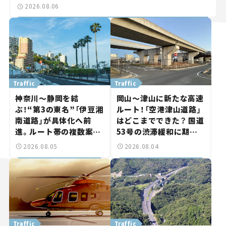
2026.08.06
Traffic
Traffic
神奈川～静岡を結
岡山～津山に新たな高速
ぶ！“第3の東名”「伊豆湘
ルート！「空港津山道路」
南道路」が具体化へ前
はどこまでできた？ 国道
進。ルート帯の複数案検
53号の渋滞緩和に期待。
討へ。熱海まで信号ゼロ
岡山市側でも動きが【い
2026.08.05
2026.08.04
が実現？ 【いま気になる
ま気になる道路計画】
道路計画】
Traffic
Traffic