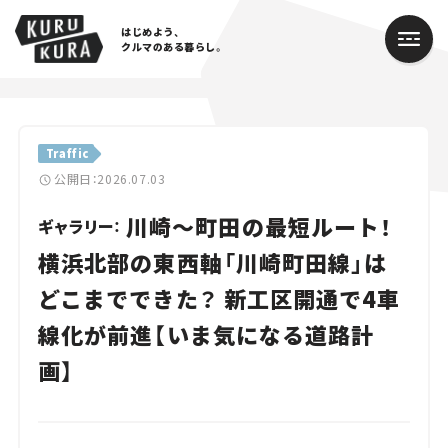
はじめよう、
クルマのある暮らし。
カテゴリ
Traffic
Cars
公開日：2026.07.03
川崎～町田の最短ルート！
Lifestyle
ギャラリー：
横浜北部の東西軸「川崎町田線」は
Traffic
どこまでできた？ 新工区開通で4車
Special
線化が前進【いま気になる道路計
Series
画】
Campaign
人気のハッシュタグ