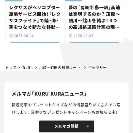
レクサスがヘリコプター
夢の「房総半島一周」高速
運航サービス開始！「レク
は実現するのか？ 茂原～
サスフライト」で陸・海・
鴨川～館山を結ぶ！ 3つ
空をつなぐ新たな移動体
の高規格道路計画の現
験とは
状。「館山鴨川道路」で検
2026.08.04
2026.08.03
討進む【いま気になる道
路計画】
トップ
Traffic
川崎～町田の最短ルート！ 横浜北部の東西軸「川崎町田線」はどこまでできた？ 新工区開通で4車線化が前進【いま気になる道路計画】
ギャラリー
メルマガ「KURU KURAニュース」
新着記事やプレゼントクイズなどの情報盛りだくさんでお届
けします。
耳寄りなプレゼントキャンペーンもお知らせ中！
メルマガ登録