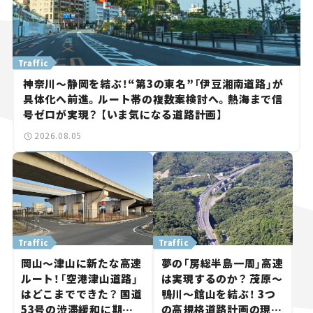
Traffic
神奈川～静岡を結ぶ！“第3の東名”「伊豆湘南道路」が
具体化へ前進。ルート帯の複数案検討へ。熱海まで信
号ゼロが実現？ 【いま気になる道路計画】
2026.08.05
Traffic
Traffic
岡山～津山に新たな高速
夢の「房総半島一周」高速
ルート！「空港津山道路」
は実現するのか？ 茂原～
はどこまでできた？ 国道
鴨川～館山を結ぶ！ 3つ
53号の渋滞緩和に期待。
の高規格道路計画の現