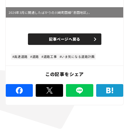
2026年3月に開通したばかりの川崎町田線「恩田地区」。
L
o
/
U
a
n
d
記事ページへ戻る
m
e
u
d
t
:
e
4
8
高速道路
道路
道路工事
いま気になる道路計画
.
8
9
%
この記事をシェア