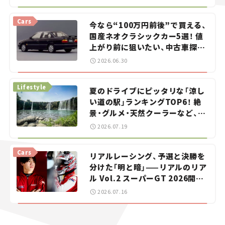
Cars
今なら“100万円前後”で買える、
国産ネオクラシックカー5選！ 値
上がり前に狙いたい、中古車探し
をお手伝い――ちょっとイケてるマ
2026.06.30
イカー選び #02
Lifestyle
夏のドライブにピッタリな「涼し
い道の駅」ランキングTOP6！ 絶
景・グルメ・天然クーラーなど、避
暑におすすめのスポットを紹介
2026.07.19
【道の駅マニアの推し駅ガイド】
vol.15
Cars
リアルレーシング、予選と決勝を
分けた「明と暗」——リアルのリア
ル Vol.2 スーパーGT 2026開幕
戦 岡山国際サーキット
2026.07.16