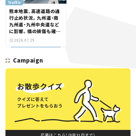
Traffic
熊本地震、高速道路の通
行止め状況。九州道・南
九州道・九州中央道など
に影響。橋の損傷も確認
【道路のニュース】
2026.07.29
Campaign
応募はこちら！（8月31日まで）