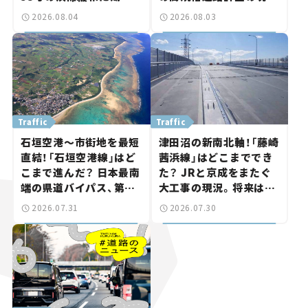
岡山市側でも動きが【い
状。「館山鴨川道路」で検
2026.08.04
2026.08.03
ま気になる道路計画】
討進む【いま気になる道
路計画】
Traffic
Traffic
石垣空港～市街地を最短
津田沼の新南北軸！「藤崎
直結！「石垣空港線」はど
茜浜線」はどこまででき
こまで進んだ？ 日本最南
た？ JRと京成をまたぐ
端の県道バイパス、第2
大工事の現況。将来は
工区も延伸開通 【いま気
「習志野～鎌ケ谷」を最短
2026.07.31
2026.07.30
になる道路計画】
直結【いま気になる道路
計画】