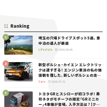
Ranking
埼玉の穴場ドライブスポット5選。車
中泊の達人が厳選
Lifestyle
2026.08.04
新型ポルシェ・カイエン エレクトリッ
クは速すぎる！ エンジン車派の私の価
値観を覆した、新しいポルシェの走
り。
Cars
2026.07.31
トヨタGRとスシローが初コラボ！ 寿
司ネタがモチーフの限定「GRミニカ
ー」4車種が登場。入手方法は？【クル