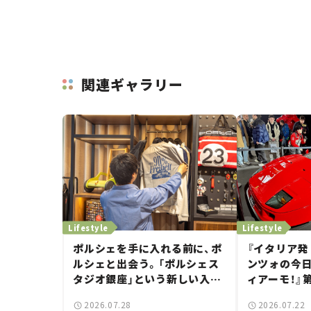
関連ギャラリー
Lifestyle
Lifestyle
ポルシェを手に入れる前に、ポ
『イタリア発
ルシェと出会う。「ポルシェス
ンツォの今
タジオ銀座」という新しい入口
ィアーモ！』第
——連載｜CCGとクルマでどう
——新しい
2026.07.28
2026.07.22
する？＜第14回＞
で起きた、若