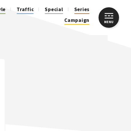
yle
Traffic
Special
Series
Campaign
MENU
CLOSE
人気のハッシュタグ
スズキ ジムニー｜Suzuki Jimny
スズキ｜Suzuki
マツダ｜Mazda
マツダ ロードスター｜Mazda Roadster