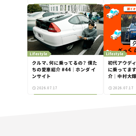
Lifestyle
Lifestyle
クルマ、何に乗ってるの？ 僕た
初代アウディ 
ちの愛車紹介 #44｜ホンダ イ
に乗ってます
ンサイト
介｜中村大
と嶋田智之の
2026.07.17
2026.07.17
ばらんばらん