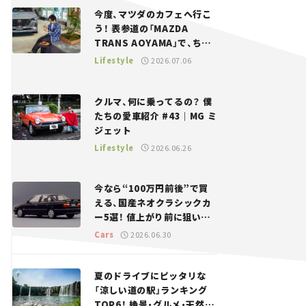
今度、マツダのカフェへ行こ
う！ 表参道の「MAZDA
TRANS AOYAMA」で、ちょ
っとひと息。——連載｜CCG
Lifestyle
2026.07.06
とクルマでどうする？＜第13
回＞
クルマ、何に乗ってるの？ 僕
たちの愛車紹介 #43｜MG ミ
ジェット
Lifestyle
2026.06.26
今なら“100万円前後”で買
える、国産ネオクラシックカ
ー5選！ 値上がり前に狙いた
い、中古車探しをお手伝い――ち
Cars
2026.06.30
ょっとイケてるマイカー選び
#02
夏のドライブにピッタリな
「涼しい道の駅」ランキング
TOP6！ 絶景・グルメ・天然ク