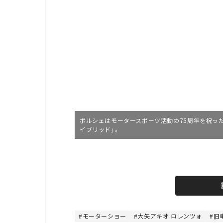
ポルシェはモータースポーツ活動の75周年を祝った
イブリッド」。
L
o
/
U
a
n
d
m
e
u
d
t
:
e
7
5
モーターショー
大矢アキオ ロレンツォ
旧
.