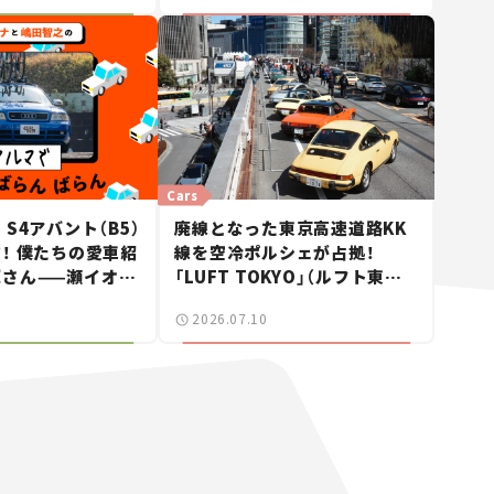
Cars
S4アバント（B5）
廃線となった東京高速道路KK
！ 僕たちの愛車紹
線を空冷ポルシェが占拠！
輝さん——瀬イオナ
「LUFT TOKYO」（ルフト東京）
「クルマでざっく
が見せた奇跡の一日——ハッサ
2026.07.10
！」＃20
ンの週末カーミーティング通信
#2