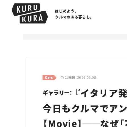
はじめよう、
クルマのある暮らし。
公開日：2026.06.08
Cars
『イタリア発
ギャラリー：
今日もクルマでアン
【Movie】
──
なぜ「