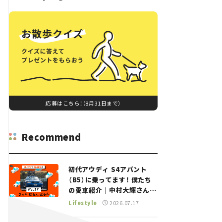
応募はこちら！（8月31日まで）
Recommend
初代アウディ S4アバント
（B5）に乗ってます！ 僕たち
の愛車紹介｜中村大輝さん
——瀬イオナと嶋田智之の
Lifestyle
2026.07.17
「クルマでざっくばらんばら
ん！」＃20