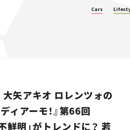
Cars
Lifest
カテゴリ
Cars
Lifestyle
 大矢アキオ ロレンツォの
Traffic
ディアーモ！』第66回
Special
不鮮明」がトレンドに？ 若
Series