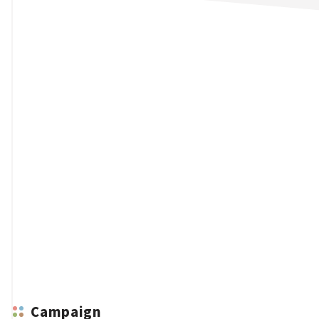
n
Campaign