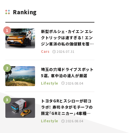
Ranking
新型ポルシェ・カイエン エレ
クトリックは速すぎる！ エン
ジン車派の私の価値観を覆し
た、新しいポルシェの走り。
Cars
2026.07.31
埼玉の穴場ドライブスポット
5選。車中泊の達人が厳選
Lifestyle
2026.08.04
トヨタGRとスシローが初コ
ラボ！ 寿司ネタがモチーフの
限定「GRミニカー」4車種が
登場。入手方法は？【クルマ
Lifestyle
2026.08.04
とホビー】