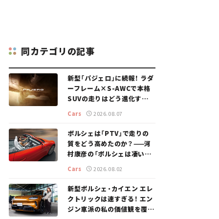
同カテゴリの記事
新型「パジェロ」に続報！ ラダ
ーフレーム×S-AWCで本格
SUVの走りはどう進化する？
【新車ニュース】
Cars
2026.08.07
ポルシェは「PTV」で走りの
質をどう高めたのか？——河
村康彦の「ポルシェは凄い！」
#16
Cars
2026.08.02
新型ポルシェ・カイエン エレ
クトリックは速すぎる！ エン
ジン車派の私の価値観を覆し