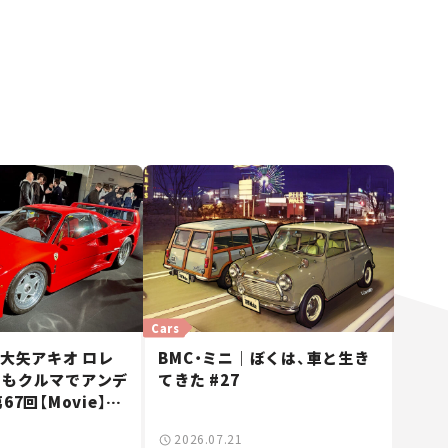
Cars
 大矢アキオ ロレ
BMC・ミニ｜ぼくは、車と生き
日もクルマでアンデ
てきた #27
67回【Movie】
スーパーカーショー
2026.07.21
者たちの「驚き」