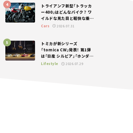
トライアンフ新型「トラッカ
ー400」はどんなバイク？ ワ
イルドな見た目と軽快な乗り
味を両立した400ccフラット
Cars
2026.07.31
トラッカー【試乗レビュー】
トミカが新シリーズ
「tomica CW」発表！ 第1弾
は「日産 シルビア」「ホンダ
NSX」が登場。世界が注目す
Lifestyle
2026.07.29
る“JDM”に焦点【クルマとホ
ビー】