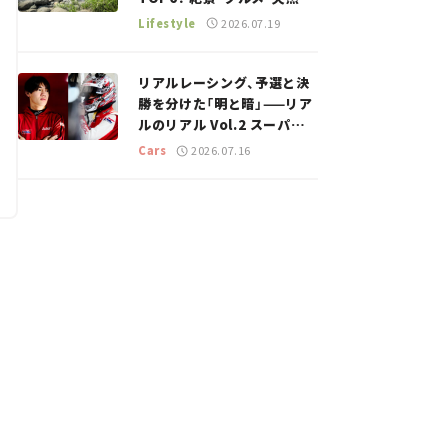
ーラーなど、避暑におすすめ
Lifestyle
2026.07.19
のスポットを紹介【道の駅マ
ニアの推し駅ガイド】vol.15
リアルレーシング、予選と決
勝を分けた「明と暗」——リア
ルのリアル Vol.2 スーパー
GT 2026開幕戦 岡山国際サ
Cars
2026.07.16
ーキット