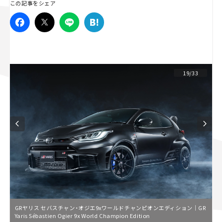
この記事をシェア
スズキ ジムニー｜Suzuki Jimny
スズキ｜Suzuki
マツダ｜Mazda
マツダ ロードスター｜Mazda Roadster
19/33
GRヤリス セバスチャン・オジエ9xワールドチャンピオンエディション｜GR
Yaris Sébastien Ogier 9x World Champion Edition