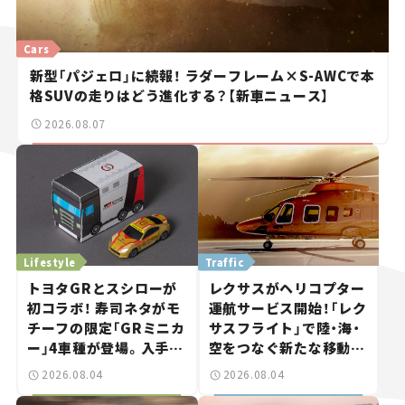
Cars
新型「パジェロ」に続報！ ラダーフレーム×S-AWCで本
格SUVの走りはどう進化する？【新車ニュース】
2026.08.07
Lifestyle
Traffic
トヨタGRとスシローが
レクサスがヘリコプター
初コラボ！ 寿司ネタがモ
運航サービス開始！「レク
チーフの限定「GRミニカ
サスフライト」で陸・海・
ー」4車種が登場。入手方
空をつなぐ新たな移動体
法は？【クルマとホビー】
験とは
2026.08.04
2026.08.04