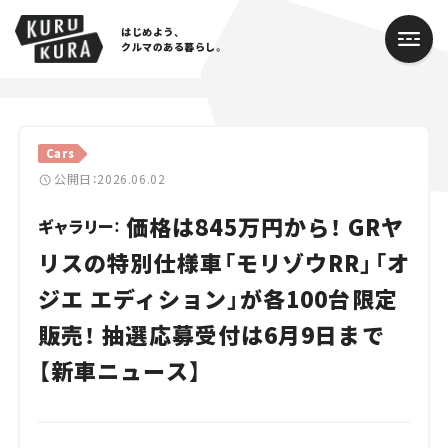
はじめよう、
クルマのある暮らし。
カテゴリ
Cars
Cars
公開日：2026.06.02
価格は845万円から！ GRヤ
Lifestyle
ギャラリー：
リスの特別仕様車「モリゾウRR」「オ
Traffic
ジエ エディション」が各100台限定
Special
販売！ 抽選応募受付は6月9日まで
Series
【新車ニュース】
Campaign
人気のハッシュタグ