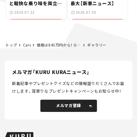
と軽快な乗り味を両立し
最大【新車ニュース】
た400ccフラットトラッ
2026.07.31
2026.07.30
カー【試乗レビュー】
トップ
Cars
価格は845万円から！ GRヤリスの特別仕様車「モリゾウRR」「オジエ エディション」が各100台限定販売！ 抽選応募受付は6月9日まで【新車ニュース】
ギャラリー
メルマガ「KURU KURAニュース」
新着記事やプレゼントクイズなどの情報盛りだくさんでお届
けします。
耳寄りなプレゼントキャンペーンもお知らせ中！
メルマガ登録