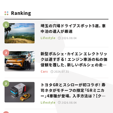
Ranking
埼玉の穴場ドライブスポット5選。車
中泊の達人が厳選
Lifestyle
2026.08.04
新型ポルシェ・カイエン エレクトリッ
クは速すぎる！ エンジン車派の私の価
値観を覆した、新しいポルシェの走
り。
Cars
2026.07.31
トヨタGRとスシローが初コラボ！ 寿
司ネタがモチーフの限定「GRミニカ
ー」4車種が登場。入手方法は？【クル
マとホビー】
Lifestyle
2026.08.04