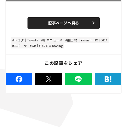
L
o
/
U
a
n
d
記事ページへ戻る
m
e
u
d
t
:
e
4
8
トヨタ｜Toyota
新車ニュース
細田 靖｜Yasushi HOSODA
.
スポーツ
GR｜GAZOO Racing
8
9
%
この記事をシェア