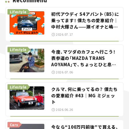
Recommend
Lifestyle
初代アウディ S4アバント（B5）に
乗ってます！ 僕たちの愛車紹介｜
中村大輝さん——瀬イオナと嶋田
智之の「クルマでざっくばらんば
2026.07.17
らん！」＃20
Lifestyle
今度、マツダのカフェへ行こう！
表参道の「MAZDA TRANS
AOYAMA」で、ちょっとひと息。
——連載｜CCGとクルマでどうす
2026.07.06
る？＜第13回＞
Lifestyle
クルマ、何に乗ってるの？ 僕たち
の愛車紹介 #43｜MG ミジェッ
ト
2026.06.26
Cars
今なら“100万円前後”で買える、