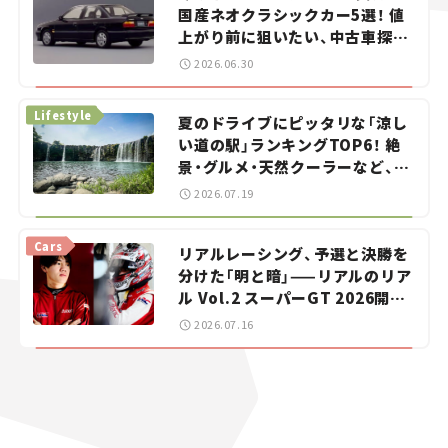
国産ネオクラシックカー5選！ 値
上がり前に狙いたい、中古車探し
をお手伝い――ちょっとイケてるマ
2026.06.30
イカー選び #02
Lifestyle
夏のドライブにピッタリな「涼し
い道の駅」ランキングTOP6！ 絶
景・グルメ・天然クーラーなど、避
暑におすすめのスポットを紹介
2026.07.19
【道の駅マニアの推し駅ガイド】
vol.15
Cars
リアルレーシング、予選と決勝を
分けた「明と暗」——リアルのリア
ル Vol.2 スーパーGT 2026開幕
戦 岡山国際サーキット
2026.07.16