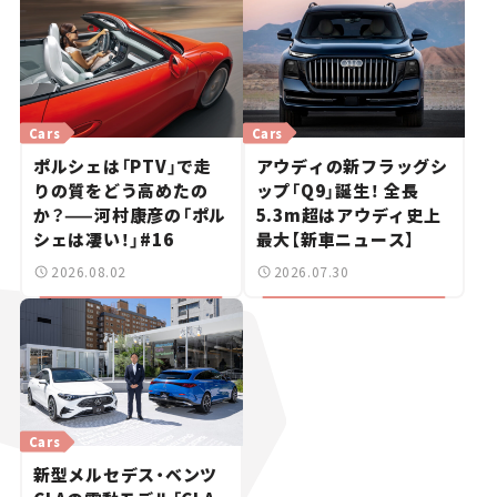
Cars
Cars
ポルシェは「PTV」で走
アウディの新フラッグシ
りの質をどう高めたの
ップ「Q9」誕生！ 全長
か？——河村康彦の「ポル
5.3m超はアウディ史上
シェは凄い！」#16
最大【新車ニュース】
2026.08.02
2026.07.30
Cars
新型メルセデス・ベンツ