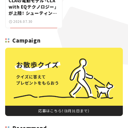
CLAの電動モデル「CLA
with EQテクノロジー」
が上陸！ シューティング
ブレークも発売【新車ニ
2026.07.30
ュース】
Campaign
応募はこちら！（8月31日まで）