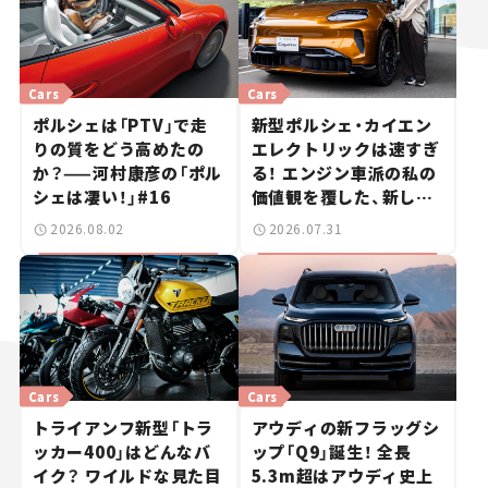
Cars
Cars
ポルシェは「PTV」で走
新型ポルシェ・カイエン
りの質をどう高めたの
エレクトリックは速すぎ
か？——河村康彦の「ポル
る！ エンジン車派の私の
シェは凄い！」#16
価値観を覆した、新しい
ポルシェの走り。
2026.08.02
2026.07.31
Cars
Cars
トライアンフ新型「トラ
アウディの新フラッグシ
ッカー400」はどんなバ
ップ「Q9」誕生！ 全長
イク？ ワイルドな見た目
5.3m超はアウディ史上