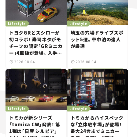
Lifestyle
Lifestyle
トヨタGRとスシローが
埼玉の穴場ドライブスポ
初コラボ！ 寿司ネタがモ
ット5選。車中泊の達人
チーフの限定「GRミニカ
が厳選
ー」4車種が登場。入手方
法は？【クルマとホビー】
2026.08.04
2026.08.04
Lifestyle
Lifestyle
トミカが新シリーズ
トミカからハイスペック
「tomica CW」発表！ 第
な「立体駐車場」が登場！
1弾は「日産 シルビア」
最大24台までミニカー