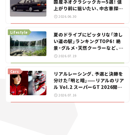
国産ネオクラシックカー5選！ 値
上がり前に狙いたい、中古車探し
をお手伝い――ちょっとイケてるマ
2026.06.30
イカー選び #02
Lifestyle
夏のドライブにピッタリな「涼し
い道の駅」ランキングTOP6！ 絶
景・グルメ・天然クーラーなど、避
暑におすすめのスポットを紹介
2026.07.19
【道の駅マニアの推し駅ガイド】
vol.15
Cars
リアルレーシング、予選と決勝を
分けた「明と暗」——リアルのリア
ル Vol.2 スーパーGT 2026開幕
戦 岡山国際サーキット
2026.07.16