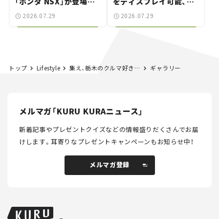
「ホンダ NSX」が登場。
をディスプレイ可能、特
世界が注目す
別な「日産 GT-R
2026.07.29
2026.07.29
る“JDM"に焦点【クルマ
NISMO」も付属【クルマ
とホビー】
とホビー】
トップ
Lifestyle
集え、栃木のクルマ好き！ アルファ乗りが立ち上げた自動車イベント「Free Motor Meeting（FMM）」に注目
ギャラリー
メルマガ「KURU KURAニュース」
新着記事やプレゼントクイズなどの情報盛りだくさんでお届
けします。
耳寄りなプレゼントキャンペーンもお知らせ中！
メルマガ登録