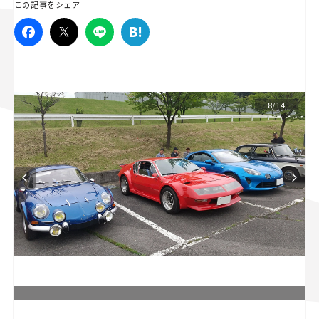
この記事をシェア
スズキ ジムニー｜Suzuki Jimny
スズキ｜Suzuki
マツダ｜Mazda
マツダ ロードスター｜Mazda Roadster
8/14
L