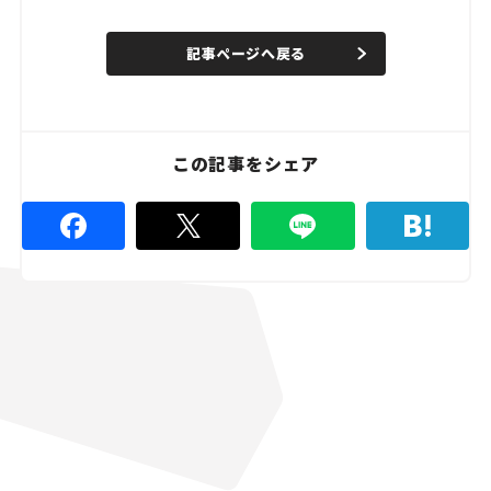
o
/
U
a
n
d
記事ページへ戻る
m
e
u
d
t
:
e
8
0
.
0
この記事をシェア
0
%