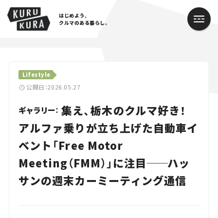
はじめよう、
クルマのある暮らし。
カテゴリ
Lifestyle
Cars
公開日：2026.05.27
集え、栃木のクルマ好き！
Lifestyle
ギャラリー：
アルファ乗りが立ち上げた自動車イ
Traffic
ベント「Free Motor
Special
Meeting（FMM）」に注目
──
ハッ
Series
サンの週末カーミーティング通信
Campaign
人気のハッシュタグ