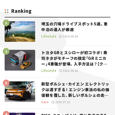
Ranking
埼玉の穴場ドライブスポット5選。車
中泊の達人が厳選
Lifestyle
2026.08.04
トヨタGRとスシローが初コラボ！ 寿
司ネタがモチーフの限定「GRミニカ
ー」4車種が登場。入手方法は？【クル
マとホビー】
Lifestyle
2026.08.04
新型ポルシェ・カイエン エレクトリッ
クは速すぎる！ エンジン車派の私の価
値観を覆した、新しいポルシェの走
り。
Cars
2026.07.31