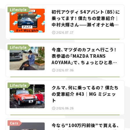
Lifestyle
初代アウディ S4アバント（B5）に
乗ってます！ 僕たちの愛車紹介｜
中村大輝さん——瀬イオナと嶋田
智之の「クルマでざっくばらんば
2026.07.17
らん！」＃20
Lifestyle
今度、マツダのカフェへ行こう！
表参道の「MAZDA TRANS
AOYAMA」で、ちょっとひと息。
——連載｜CCGとクルマでどうす
2026.07.06
る？＜第13回＞
Lifestyle
クルマ、何に乗ってるの？ 僕たち
の愛車紹介 #43｜MG ミジェッ
ト
2026.06.26
Cars
今なら“100万円前後”で買える、