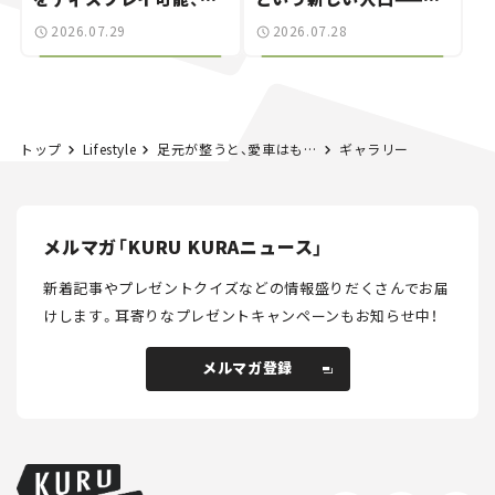
別な「日産 GT-R
載｜CCGとクルマでどう
2026.07.29
2026.07.28
NISMO」も付属【クルマ
する？＜第14回＞
とホビー】
トップ
Lifestyle
足元が整うと、愛車はもっと輝く。足回りの洗車方法と注意点｜黒木美珠の「ときめく洗車日和」vol.03
ギャラリー
メルマガ「KURU KURAニュース」
新着記事やプレゼントクイズなどの情報盛りだくさんでお届
けします。
耳寄りなプレゼントキャンペーンもお知らせ中！
メルマガ登録