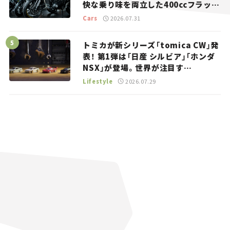
快な乗り味を両立した400ccフラット
トラッカー【試乗レビュー】
Cars
2026.07.31
トミカが新シリーズ「tomica CW」発
表！ 第1弾は「日産 シルビア」「ホンダ
NSX」が登場。世界が注目す
る“JDM”に焦点【クルマとホビー】
Lifestyle
2026.07.29