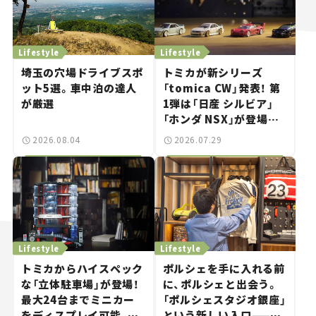
Lifestyle
Lifestyle
埼玉の穴場ドライブスポ
トミカが新シリーズ
ット5選。車中泊の達人
「tomica CW」発表！ 第
が厳選
1弾は「日産 シルビア」
「ホンダ NSX」が登場。
世界が注目す
2026.08.04
2026.07.29
る“JDM"に焦点【クルマ
とホビー】
Lifestyle
Lifestyle
トミカからハイスペック
ポルシェを手に入れる前
な「立体駐車場」が登場！
に、ポルシェと出会う。
最大24台までミニカー
「ポルシェスタジオ銀座」
をディスプレイ可能、特
という新しい入口——連