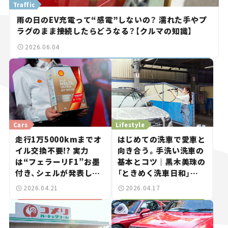
Traffic
雨の日のEV充電って“感電”しないの？ 濡れた手やプ
ラグのまま接続したらどうなる？【クルマの知識】
2026.06.04
Cars
Lifestyle
走行1万5000kmまでオ
はじめての洗車で愛車と
イル交換不要!? 実力
向き合う。手洗い洗車の
は“フェラーリF1”お墨
基本とコツ｜黒木美珠の
付き、シェルが発表した
「ときめく洗車日和」
新エンジンオイルが、僕
vol.02
2026.04.21
2026.04.17
らのカーライフを豊かに
する