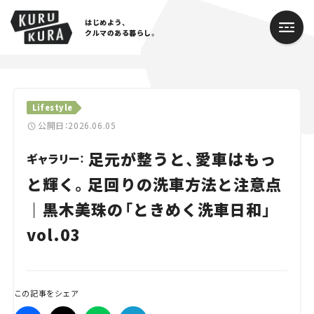
はじめよう、
クルマのある暮らし。
カテゴリ
Lifestyle
Cars
公開日：2026.06.05
足元が整うと、愛車はもっ
Lifestyle
ギャラリー：
と輝く。足回りの洗車方法と注意点
Traffic
｜黒木美珠の「ときめく洗車日和」
Special
vol.03
Series
Campaign
この記事をシェア
人気のハッシュタグ