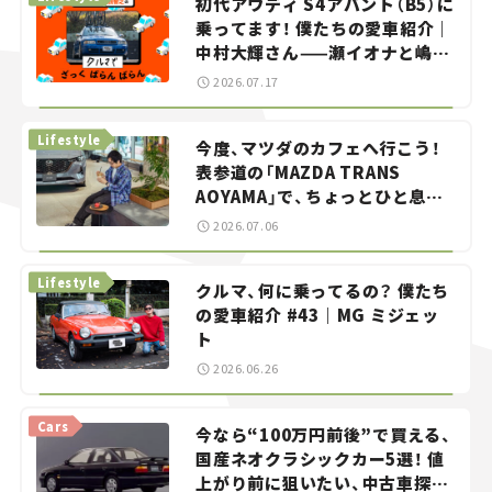
初代アウディ S4アバント（B5）に
乗ってます！ 僕たちの愛車紹介｜
中村大輝さん——瀬イオナと嶋田
智之の「クルマでざっくばらんば
2026.07.17
らん！」＃20
Lifestyle
今度、マツダのカフェへ行こう！
表参道の「MAZDA TRANS
AOYAMA」で、ちょっとひと息。
——連載｜CCGとクルマでどうす
2026.07.06
る？＜第13回＞
Lifestyle
クルマ、何に乗ってるの？ 僕たち
の愛車紹介 #43｜MG ミジェッ
ト
2026.06.26
Cars
今なら“100万円前後”で買える、
国産ネオクラシックカー5選！ 値
上がり前に狙いたい、中古車探し