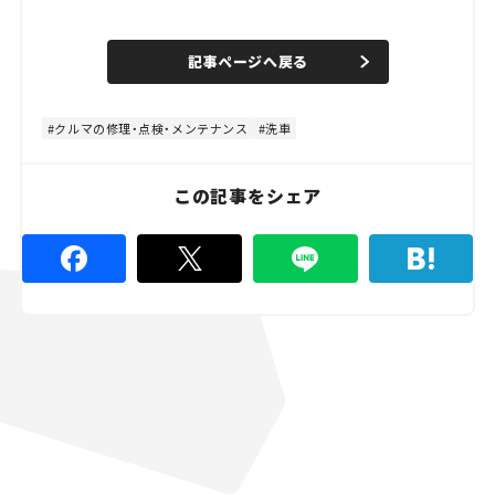
L
o
/
U
a
n
d
記事ページへ戻る
m
e
u
d
t
:
e
4
8
クルマの修理・点検・メンテナンス
洗車
.
8
9
%
この記事をシェア