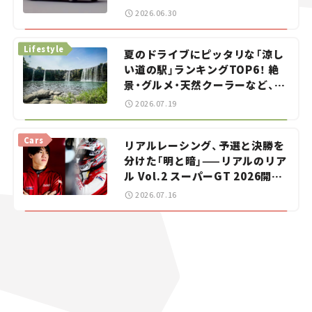
をお手伝い――ちょっとイケてるマ
2026.06.30
イカー選び #02
Lifestyle
夏のドライブにピッタリな「涼し
い道の駅」ランキングTOP6！ 絶
景・グルメ・天然クーラーなど、避
暑におすすめのスポットを紹介
2026.07.19
【道の駅マニアの推し駅ガイド】
vol.15
Cars
リアルレーシング、予選と決勝を
分けた「明と暗」——リアルのリア
ル Vol.2 スーパーGT 2026開幕
戦 岡山国際サーキット
2026.07.16