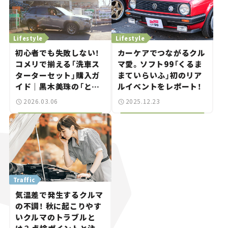
Lifestyle
Lifestyle
初⼼者でも失敗しない！
カーケアでつながるクル
コメリで揃える「洗⾞ス
マ愛。ソフト99「くるま
ターターセット」購入ガ
まていらいふ」初のリア
イド｜黒木美珠の「とき
ルイベントをレポート！
めく洗車日和」vol.01
2026.03.06
2025.12.23
Traffic
気温差で発生するクルマ
の不調！ 秋に起こりやす
いクルマのトラブルと