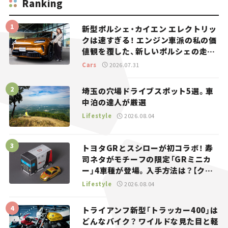
Ranking
新型ポルシェ・カイエン エレクトリッ
クは速すぎる！ エンジン車派の私の価
値観を覆した、新しいポルシェの走
り。
Cars
2026.07.31
埼玉の穴場ドライブスポット5選。車
中泊の達人が厳選
Lifestyle
2026.08.04
トヨタGRとスシローが初コラボ！ 寿
司ネタがモチーフの限定「GRミニカ
ー」4車種が登場。入手方法は？【クル
マとホビー】
Lifestyle
2026.08.04
トライアンフ新型「トラッカー400」は
どんなバイク？ ワイルドな見た目と軽