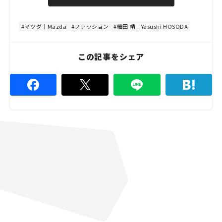
u
d
t
:
e
4
4
マツダ｜Mazda
ファッション
細田 靖｜Yasushi HOSODA
.
4
4
%
この記事をシェア