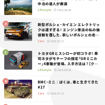
中泊の達人が厳選
Lifestyle
2026.08.04
新型ポルシェ・カイエン エレクトリッ
クは速すぎる！ エンジン車派の私の価
値観を覆した、新しいポルシェの走
り。
Cars
2026.07.31
トヨタGRとスシローが初コラボ！ 寿
司ネタがモチーフの限定「GRミニカ
ー」4車種が登場。入手方法は？【クル
マとホビー】
Lifestyle
2026.08.04
BMC・ミニ｜ぼくは、車と生きてきた
#27
Cars
2026.07.21