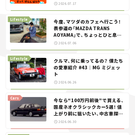
智之の「クルマでざっくばらんば
2026.07.17
らん！」＃20
Lifestyle
今度、マツダのカフェへ行こう！
表参道の「MAZDA TRANS
AOYAMA」で、ちょっとひと息。
——連載｜CCGとクルマでどうす
2026.07.06
る？＜第13回＞
Lifestyle
クルマ、何に乗ってるの？ 僕たち
の愛車紹介 #43｜MG ミジェッ
ト
2026.06.26
Cars
今なら“100万円前後”で買える、
国産ネオクラシックカー5選！ 値
上がり前に狙いたい、中古車探し
をお手伝い――ちょっとイケてるマ
2026.06.30
イカー選び #02