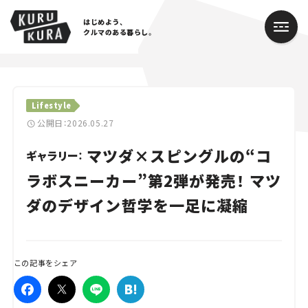
はじめよう、
クルマのある暮らし。
カテゴリ
Lifestyle
Cars
公開日：2026.05.27
マツダ×スピングルの“コ
Lifestyle
ギャラリー：
ラボスニーカー”第2弾が発売！ マツ
Traffic
ダのデザイン哲学を一足に凝縮
Special
Series
この記事をシェア
Campaign
人気のハッシュタグ