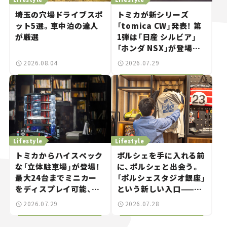
埼玉の穴場ドライブスポ
トミカが新シリーズ
ット5選。車中泊の達人
「tomica CW」発表！ 第
が厳選
1弾は「日産 シルビア」
「ホンダ NSX」が登場。
世界が注目す
2026.08.04
2026.07.29
る“JDM"に焦点【クルマ
とホビー】
Lifestyle
Lifestyle
トミカからハイスペック
ポルシェを手に入れる前
な「立体駐車場」が登場！
に、ポルシェと出会う。
最大24台までミニカー
「ポルシェスタジオ銀座」
をディスプレイ可能、特
という新しい入口——連
別な「日産 GT-R
載｜CCGとクルマでどう
2026.07.29
2026.07.28
NISMO」も付属【クルマ
する？＜第14回＞
とホビー】