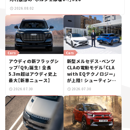
2026.08.02
Cars
Cars
アウディの新フラッグシ
新型メルセデス・ベンツ
ップ「Q9」誕生！ 全長
CLAの電動モデル「CLA
5.3m超はアウディ史上
with EQテクノロジー」
最大【新車ニュース】
が上陸！ シューティング
ブレークも発売【新車ニ
2026.07.30
2026.07.30
ュース】