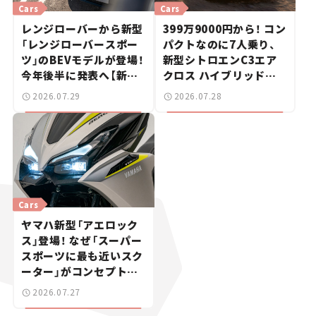
Cars
Cars
レンジローバーから新型
399万9000円から！ コン
「レンジローバースポー
パクトなのに7人乗り、
ツ」のBEVモデルが登場！
新型シトロエンC3エア
今年後半に発表へ【新車
クロス ハイブリッドが
ニュース】
上陸【新車ニュース】
2026.07.29
2026.07.28
Cars
ヤマハ新型「アエロック
ス」登場！ なぜ「スーパー
スポーツに最も近いスク
ーター」がコンセプトな
のか？【新車ニュース】
2026.07.27