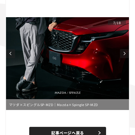
スズキ ジムニー｜Suzuki Jimny
スズキ｜Suzuki
マツダ｜Mazda
マツダ ロードスター｜Mazda Roadster
7/18
マツダ×スピングルSP-MZD｜Mazda×Spingle SP-MZD
L
o
/
U
a
n
d
記事ページへ戻る
m
e