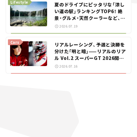
Lifestyle
夏のドライブにピッタリな「涼し
い道の駅」ランキングTOP6！ 絶
景・グルメ・天然クーラーなど、避
暑におすすめのスポットを紹介
2026.07.19
【道の駅マニアの推し駅ガイド】
vol.15
Cars
リアルレーシング、予選と決勝を
分けた「明と暗」——リアルのリア
ル Vol.2 スーパーGT 2026開幕
戦 岡山国際サーキット
2026.07.16