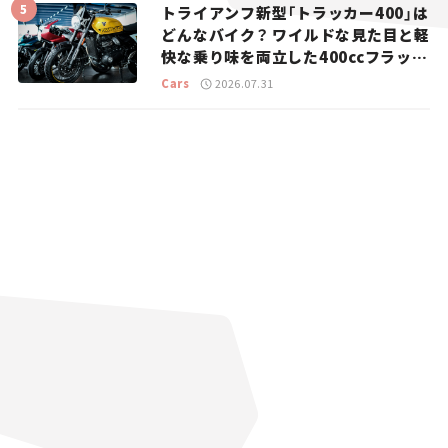
トライアンフ新型「トラッカー400」は
どんなバイク？ ワイルドな見た目と軽
快な乗り味を両立した400ccフラット
トラッカー【試乗レビュー】
Cars
2026.07.31