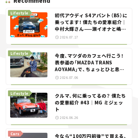
Recommend
Lifestyle
初代アウディ S4アバント（B5）に
乗ってます！ 僕たちの愛車紹介｜
中村大輝さん——瀬イオナと嶋田
智之の「クルマでざっくばらんば
2026.07.17
らん！」＃20
Lifestyle
今度、マツダのカフェへ行こう！
表参道の「MAZDA TRANS
AOYAMA」で、ちょっとひと息。
——連載｜CCGとクルマでどうす
2026.07.06
る？＜第13回＞
Lifestyle
クルマ、何に乗ってるの？ 僕たち
の愛車紹介 #43｜MG ミジェッ
ト
2026.06.26
Cars
今なら“100万円前後”で買える、