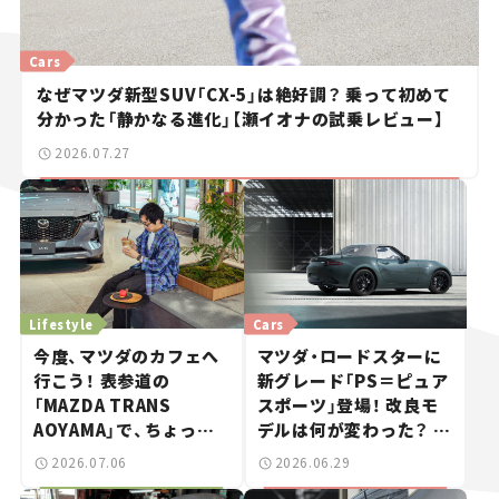
Cars
なぜマツダ新型SUV「CX-5」は絶好調？ 乗って初めて
分かった「静かなる進化」【瀬イオナの試乗レビュー】
2026.07.27
Lifestyle
Cars
今度、マツダのカフェへ
マツダ・ロードスターに
行こう！ 表参道の
新グレード「PS＝ピュア
「MAZDA TRANS
スポーツ」登場！ 改良モ
AOYAMA」で、ちょっと
デルは何が変わった？ 待
ひと息。——連載｜CCG
望のグリーンも登場【新
2026.07.06
2026.06.29
とクルマでどうする？＜
車ニュース】