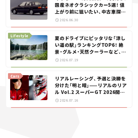
国産ネオクラシックカー5選！ 値
上がり前に狙いたい、中古車探し
をお手伝い――ちょっとイケてるマ
2026.06.30
イカー選び #02
Lifestyle
夏のドライブにピッタリな「涼し
い道の駅」ランキングTOP6！ 絶
景・グルメ・天然クーラーなど、避
暑におすすめのスポットを紹介
2026.07.19
【道の駅マニアの推し駅ガイド】
vol.15
Cars
リアルレーシング、予選と決勝を
分けた「明と暗」——リアルのリア
ル Vol.2 スーパーGT 2026開幕
戦 岡山国際サーキット
2026.07.16