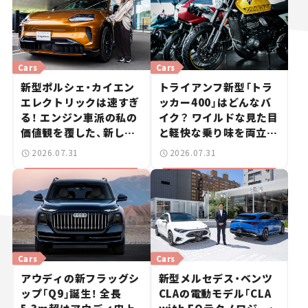
Cars
Cars
新型ポルシェ・カイエン
トライアンフ新型「トラ
エレクトリックは速すぎ
ッカー400」はどんなバ
る！ エンジン車派の私の
イク？ ワイルドな見た目
価値観を覆した、新しい
と軽快な乗り味を両立し
ポルシェの走り。
た400ccフラットトラッ
2026.07.31
2026.07.31
カー【試乗レビュー】
Cars
Cars
アウディの新フラッグシ
新型メルセデス・ベンツ
ップ「Q9」誕生！ 全長
CLAの電動モデル「CLA