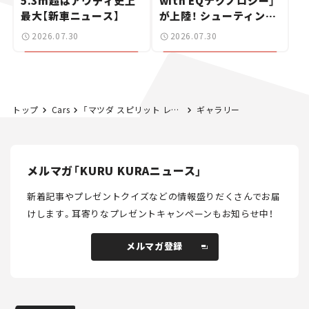
5.3m超はアウディ史上
with EQテクノロジー」
最大【新車ニュース】
が上陸！ シューティング
ブレークも発売【新車ニ
2026.07.30
2026.07.30
ュース】
トップ
Cars
「マツダ スピリット レーシング ロードスター 」第2弾モデルはどうなる？ コアモデルオーナーが大胆予想！
ギャラリー
メルマガ「KURU KURAニュース」
新着記事やプレゼントクイズなどの情報盛りだくさんでお届
けします。
耳寄りなプレゼントキャンペーンもお知らせ中！
メルマガ登録