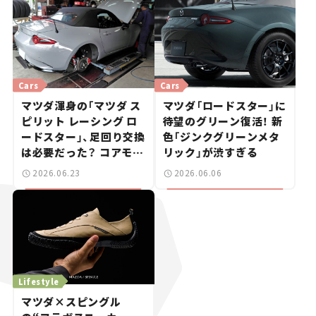
第13回＞
Cars
Cars
マツダ渾身の「マツダ ス
マツダ「ロードスター」に
ピリット レーシング ロ
待望のグリーン復活！ 新
ードスター」、足回り交換
色「ジンクグリーンメタ
は必要だった？ コアモデ
リック」が渋すぎる
ルオーナーが4000km走
2026.06.23
2026.06.06
って選んだ答え
Lifestyle
マツダ×スピングル