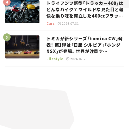
トライアンフ新型「トラッカー400」は
どんなバイク？ ワイルドな見た目と軽
快な乗り味を両立した400ccフラット
トラッカー【試乗レビュー】
Cars
2026.07.31
トミカが新シリーズ「tomica CW」発
表！ 第1弾は「日産 シルビア」「ホンダ
NSX」が登場。世界が注目す
る“JDM”に焦点【クルマとホビー】
Lifestyle
2026.07.29