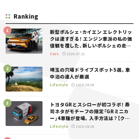
Ranking
新型ポルシェ・カイエン エレクトリッ
クは速すぎる！ エンジン車派の私の価
値観を覆した、新しいポルシェの走
り。
Cars
2026.07.31
埼玉の穴場ドライブスポット5選。車
中泊の達人が厳選
Lifestyle
2026.08.04
トヨタGRとスシローが初コラボ！ 寿
司ネタがモチーフの限定「GRミニカ
ー」4車種が登場。入手方法は？【クル
マとホビー】
Lifestyle
2026.08.04