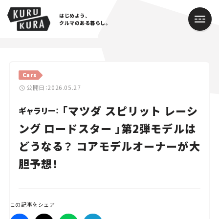
はじめよう、
クルマのある暮らし。
カテゴリ
Cars
Cars
公開日：2026.05.27
「マツダ スピリット レーシ
Lifestyle
ギャラリー：
ング ロードスター 」第2弾モデルは
Traffic
どうなる？ コアモデルオーナーが大
Special
胆予想！
Series
Campaign
この記事をシェア
人気のハッシュタグ