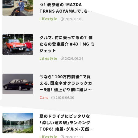
う！ 表参道の「MAZDA
TRANS AOYAMA」で、ちょ
っとひと息。——連載｜CCG
Lifestyle
2026.07.06
とクルマでどうする？＜第13
回＞
クルマ、何に乗ってるの？ 僕
たちの愛車紹介 #43｜MG ミ
ジェット
Lifestyle
2026.06.26
今なら“100万円前後”で買
える、国産ネオクラシックカ
ー5選！ 値上がり前に狙いた
い、中古車探しをお手伝い――ち
Cars
2026.06.30
ょっとイケてるマイカー選び
#02
夏のドライブにピッタリな
「涼しい道の駅」ランキング
TOP6！ 絶景・グルメ・天然ク
ーラーなど、避暑におすすめ
Lifestyle
2026.07.19