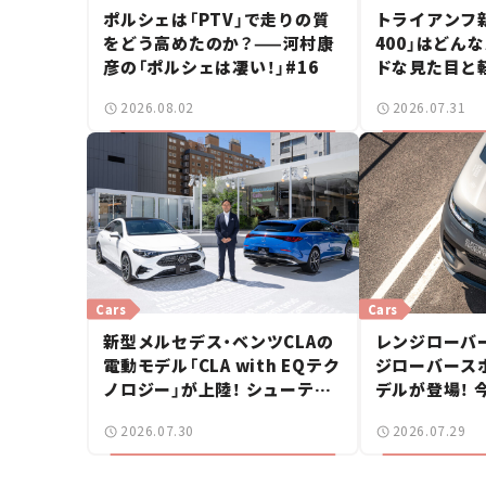
ポルシェは「PTV」で走りの質
トライアンフ
をどう高めたのか？——河村康
400」はどん
彦の「ポルシェは凄い！」#16
ドな見た目と
立した400c
2026.08.02
2026.07.31
ー【試乗レビュ
Cars
Cars
新型メルセデス・ベンツCLAの
レンジローバ
電動モデル「CLA with EQテク
ジローバースポ
ノロジー」が上陸！ シューティ
デルが登場！ 
ングブレークも発売【新車ニュ
【新車ニュース
2026.07.30
2026.07.29
ース】