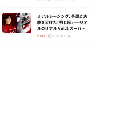
のスポットを紹介【道の駅マ
ニアの推し駅ガイド】vol.15
リアルレーシング、予選と決
勝を分けた「明と暗」——リア
ルのリアル Vol.2 スーパー
GT 2026開幕戦 岡山国際サ
Cars
2026.07.16
ーキット