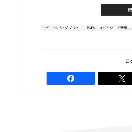
U
a
n
d
m
e
u
d
t
:
e
4
8
ビー・エム・ダブリュー｜BMW
バイク
新車ニ
.
8
9
%
こ