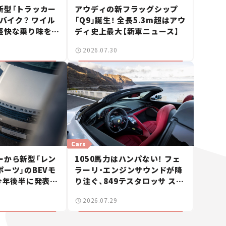
新型「トラッカー
アウディの新フラッグシップ
なバイク？ ワイル
「Q9」誕生！ 全長5.3m超はアウ
軽快な乗り味を両
ディ史上最大【新車ニュース】
cフラットトラッカ
2026.07.30
ー】
Cars
ーから新型「レン
1050馬力はハンパない！ フェ
ーツ」のBEVモ
ラーリ・エンジンサウンドが降
今年後半に発表へ
り注ぐ、849テスタロッサ スパ
】
イダーに試乗。
2026.07.29