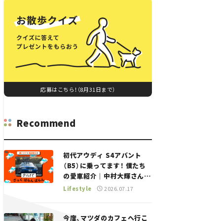
応募はこちら！（8月31日まで）
Recommend
初代アウディ S4アバント
（B5）に乗ってます！ 僕たち
の愛車紹介｜中村大輝さん
——瀬イオナと嶋田智之の
Lifestyle
2026.07.17
「クルマでざっくばらんばら
ん！」＃20
今度、マツダのカフェへ行こ