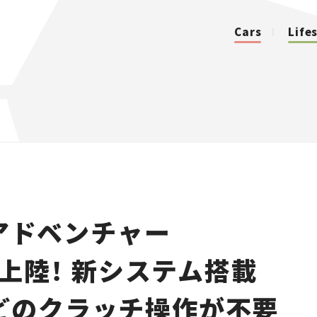
Cars
Life
カテゴリ
Cars
Lifestyle
アドベンチャー
Traffic
本上陸！ 新システム搭載
Special
どのクラッチ操作が不要
Series