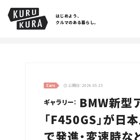
はじめよう、
クルマのある暮らし。
公開日：2026.05.25
Cars
BMW新型
ギャラリー：
「F450GS」が日
で発進・変速時な