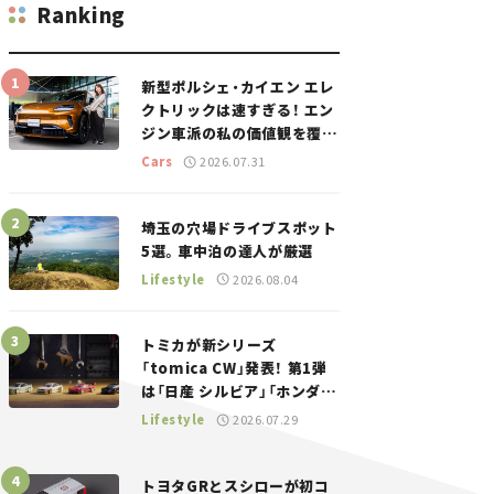
Ranking
新型ポルシェ・カイエン エレ
クトリックは速すぎる！ エン
ジン車派の私の価値観を覆し
た、新しいポルシェの走り。
Cars
2026.07.31
埼玉の穴場ドライブスポット
5選。車中泊の達人が厳選
Lifestyle
2026.08.04
トミカが新シリーズ
「tomica CW」発表！ 第1弾
は「日産 シルビア」「ホンダ
NSX」が登場。世界が注目す
Lifestyle
2026.07.29
る“JDM”に焦点【クルマとホ
ビー】
トヨタGRとスシローが初コ