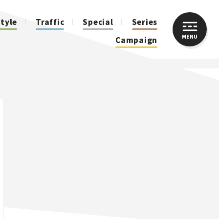
style
Traffic
Special
Series
MENU
CLOSE
Campaign
人気のハッシュタグ
スズキ ジムニー｜Suzuki Jimny
スズキ｜Suzuki
マツダ｜Mazda
マツダ ロードスター｜Mazda Roadster