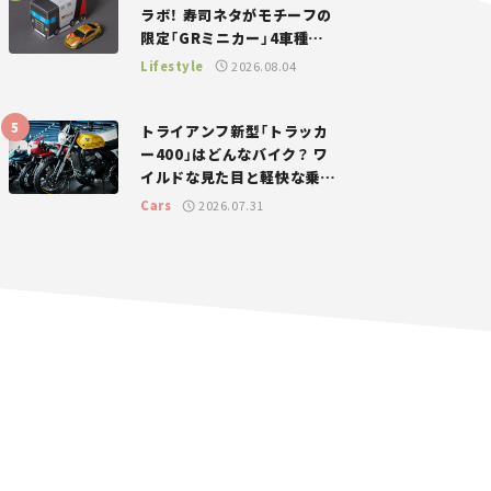
ラボ！ 寿司ネタがモチーフの
限定「GRミニカー」4車種が
登場。入手方法は？【クルマ
Lifestyle
2026.08.04
とホビー】
トライアンフ新型「トラッカ
ー400」はどんなバイク？ ワ
イルドな見た目と軽快な乗り
味を両立した400ccフラット
Cars
2026.07.31
トラッカー【試乗レビュー】