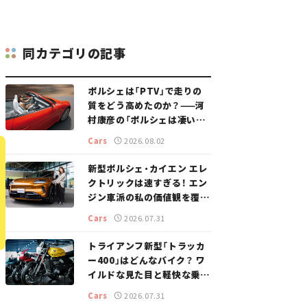
同カテゴリの記事
ポルシェは「PTV」で走りの
質をどう高めたのか？——河
村康彦の「ポルシェは凄い！」
#16
Cars
2026.08.02
新型ポルシェ・カイエン エレ
クトリックは速すぎる！ エン
ジン車派の私の価値観を覆し
た、新しいポルシェの走り。
Cars
2026.07.31
トライアンフ新型「トラッカ
ー400」はどんなバイク？ ワ
イルドな見た目と軽快な乗り
味を両立した400ccフラット
Cars
2026.07.31
トラッカー【試乗レビュー】