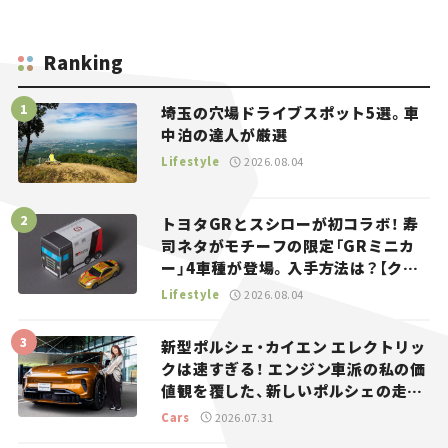
Ranking
埼玉の穴場ドライブスポット5選。車
中泊の達人が厳選
Lifestyle
2026.08.04
トヨタGRとスシローが初コラボ！ 寿
司ネタがモチーフの限定「GRミニカ
ー」4車種が登場。入手方法は？【クル
マとホビー】
Lifestyle
2026.08.04
新型ポルシェ・カイエン エレクトリッ
クは速すぎる！ エンジン車派の私の価
値観を覆した、新しいポルシェの走
り。
Cars
2026.07.31