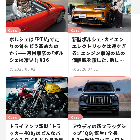
Cars
Cars
ポルシェは「PTV」で走
新型ポルシェ・カイエン
りの質をどう高めたの
エレクトリックは速すぎ
か？——河村康彦の「ポル
る！ エンジン車派の私の
シェは凄い！」#16
価値観を覆した、新しい
ポルシェの走り。
2026.08.02
2026.07.31
Cars
Cars
トライアンフ新型「トラ
アウディの新フラッグシ
ッカー400」はどんなバ
ップ「Q9」誕生！ 全長
イク？ ワイルドな見た目
5.3m超はアウディ史上