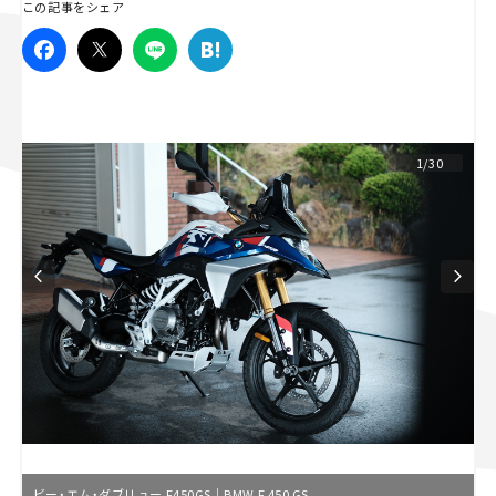
この記事をシェア
スズキ ジムニー｜Suzuki Jimny
スズキ｜Suzuki
マツダ｜Mazda
マツダ ロードスター｜Mazda Roadster
1/30
ビー・エム・ダブリュー F450GS｜BMW F 450 GS