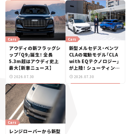
Cars
Cars
アウディの新フラッグシ
新型メルセデス・ベンツ
ップ「Q9」誕生！ 全長
CLAの電動モデル「CLA
5.3m超はアウディ史上
with EQテクノロジー」
最大【新車ニュース】
が上陸！ シューティング
ブレークも発売【新車ニ
2026.07.30
2026.07.30
ュース】
Cars
レンジローバーから新型