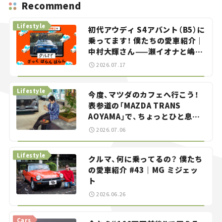
Recommend
Lifestyle
初代アウディ S4アバント（B5）に
乗ってます！ 僕たちの愛車紹介｜
中村大輝さん——瀬イオナと嶋田
智之の「クルマでざっくばらんば
2026.07.17
らん！」＃20
Lifestyle
今度、マツダのカフェへ行こう！
表参道の「MAZDA TRANS
AOYAMA」で、ちょっとひと息。
——連載｜CCGとクルマでどうす
2026.07.06
る？＜第13回＞
Lifestyle
クルマ、何に乗ってるの？ 僕たち
の愛車紹介 #43｜MG ミジェッ
ト
2026.06.26
Cars