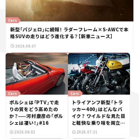
Cars
新型「パジェロ」に続報！ ラダーフレーム×S-AWCで本
格SUVの走りはどう進化する？【新車ニュース】
2026.08.07
Cars
Cars
ポルシェは「PTV」で走
トライアンフ新型「トラ
りの質をどう高めたの
ッカー400」はどんなバ
か？——河村康彦の「ポル
イク？ ワイルドな見た目
シェは凄い！」#16
と軽快な乗り味を両立し
た400ccフラットトラッ
2026.08.02
2026.07.31
カー【試乗レビュー】