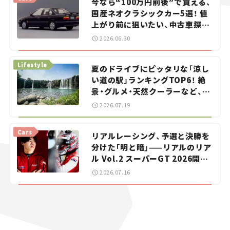
今なら“100万円前後”で買える、
国産ネオクラシックカー5選！ 値
上がり前に狙いたい、中古車探し
をお手伝い――ちょっとイケてるマ
2026.06.30
イカー選び #02
Lifestyle
夏のドライブにピッタリな「涼し
い道の駅」ランキングTOP6！ 絶
景・グルメ・天然クーラーなど、避
暑におすすめのスポットを紹介
2026.07.19
【道の駅マニアの推し駅ガイド】
vol.15
Cars
リアルレーシング、予選と決勝を
分けた「明と暗」——リアルのリア
ル Vol.2 スーパーGT 2026開幕
戦 岡山国際サーキット
2026.07.16