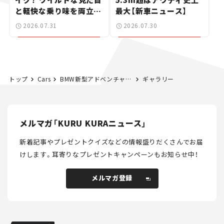
と軽快な乗り味を両立し
最大【新車ニュース】
た400ccフラットトラッ
2026.07.31
2026.07.30
カー【試乗レビュー】
トップ
Cars
BMW新型アドベンチャー「F450GS」が日本上陸！ 新システム搭載で発進・変速時などのクラッチ操作が不要に。3グレード展開で価格は96万円から【新車ニュース】
ギャラリー
メルマガ「KURU KURAニュース」
新着記事やプレゼントクイズなどの情報盛りだくさんでお届
けします。
耳寄りなプレゼントキャンペーンもお知らせ中！
メルマガ登録