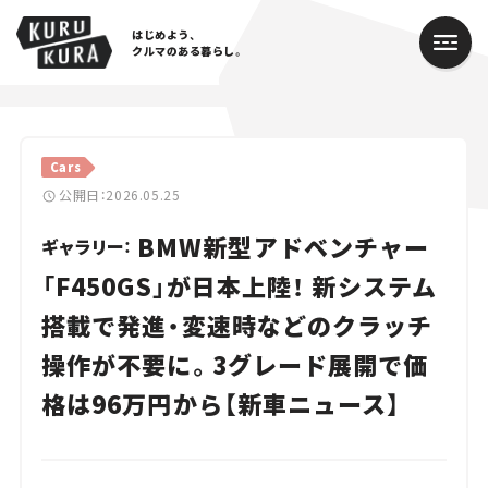
はじめよう、
クルマのある暮らし。
カテゴリ
Cars
Cars
公開日：2026.05.25
BMW新型アドベンチャー
Lifestyle
ギャラリー：
「F450GS」が日本上陸！ 新システム
Traffic
搭載で発進・変速時などのクラッチ
Special
操作が不要に。3グレード展開で価
Series
格は96万円から【新車ニュース】
Campaign
人気のハッシュタグ