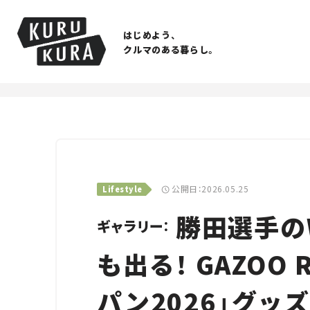
はじめよう、
クルマのある暮らし。
公開日：2026.05.25
Lifestyle
勝田選手の
ギャラリー：
も出る！ GAZOO 
パン2026」グッ