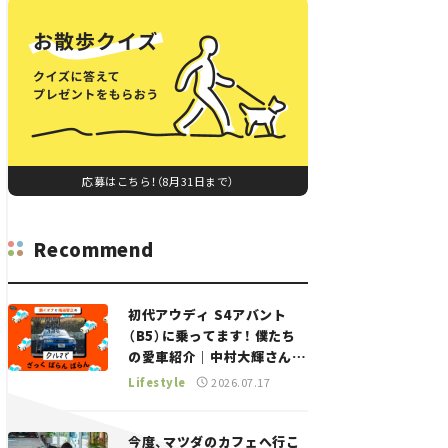
応募はこちら！（8月31日まで）
Recommend
初代アウディ S4アバント
（B5）に乗ってます！ 僕たち
の愛車紹介｜中村大輝さん
——瀬イオナと嶋田智之の
Lifestyle
2026.07.17
「クルマでざっくばらんばら
ん！」＃20
今度、マツダのカフェへ行こ