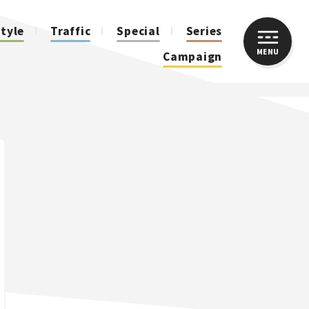
style
Traffic
Special
Series
MENU
CLOSE
Campaign
人気のハッシュタグ
スズキ ジムニー｜Suzuki Jimny
スズキ｜Suzuki
マツダ｜Mazda
マツダ ロードスター｜Mazda Roadster