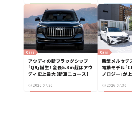
Cars
Cars
アウディの新フラッグシップ
新型メルセデス
「Q9」誕生！ 全長5.3m超はアウ
電動モデル「CL
ディ史上最大【新車ニュース】
ノロジー」が上
ングブレーク
2026.07.30
2026.07.30
ース】