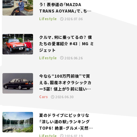
う！ 表参道の「MAZDA
TRANS AOYAMA」で、ちょ
っとひと息。——連載｜CCG
Lifestyle
2026.07.06
とクルマでどうする？＜第13
回＞
クルマ、何に乗ってるの？ 僕
たちの愛車紹介 #43｜MG ミ
ジェット
Lifestyle
2026.06.26
今なら“100万円前後”で買
える、国産ネオクラシックカ
ー5選！ 値上がり前に狙いた
い、中古車探しをお手伝い――ち
Cars
2026.06.30
ょっとイケてるマイカー選び
#02
夏のドライブにピッタリな
「涼しい道の駅」ランキング
TOP6！ 絶景・グルメ・天然ク
ーラーなど、避暑におすすめ
Lifestyle
2026.07.19