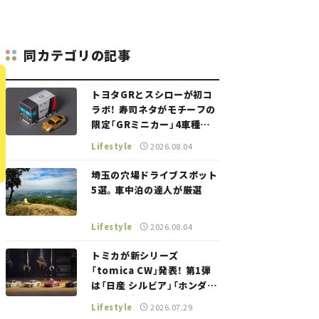
同カテゴリの記事
トヨタGRとスシローが初コ
ラボ！ 寿司ネタがモチーフの
限定「GRミニカー」4車種が
登場。入手方法は？【クルマ
Lifestyle
2026.08.04
とホビー】
埼玉の穴場ドライブスポット
5選。車中泊の達人が厳選
Lifestyle
2026.08.04
トミカが新シリーズ
「tomica CW」発表！ 第1弾
は「日産 シルビア」「ホンダ
NSX」が登場。世界が注目す
Lifestyle
2026.07.29
る“JDM"に焦点【クルマとホ