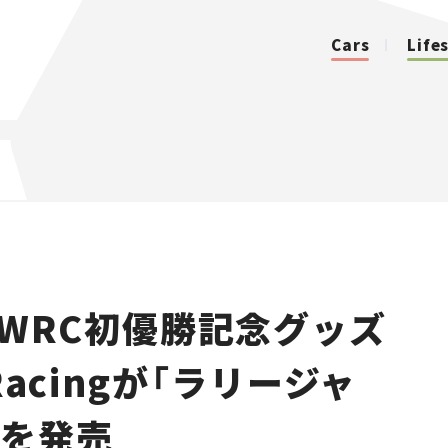
Cars
Life
カテゴリ
Cars
Lifestyle
WRC初優勝記念グッズ
Traffic
Racingが「ラリージャ
Special
ズを発売
Series