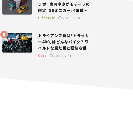
ラボ！ 寿司ネタがモチーフの
限定「GRミニカー」4車種が
登場。入手方法は？【クルマ
Lifestyle
2026.08.04
とホビー】
トライアンフ新型「トラッカ
ー400」はどんなバイク？ ワ
イルドな見た目と軽快な乗り
味を両立した400ccフラット
Cars
2026.07.31
トラッカー【試乗レビュー】