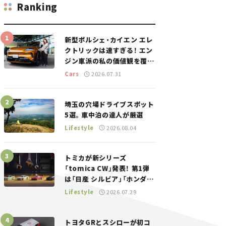
Ranking
新型ポルシェ・カイエン エレ
クトリックは速すぎる！ エン
ジン車派の私の価値観を覆し
た、新しいポルシェの走り。
Cars
2026.07.31
埼玉の穴場ドライブスポット
5選。車中泊の達人が厳選
Lifestyle
2026.08.04
トミカが新シリーズ
「tomica CW」発表！ 第1弾
は「日産 シルビア」「ホンダ
NSX」が登場。世界が注目す
Lifestyle
2026.07.29
る“JDM”に焦点【クルマとホ
ビー】
トヨタGRとスシローが初コ