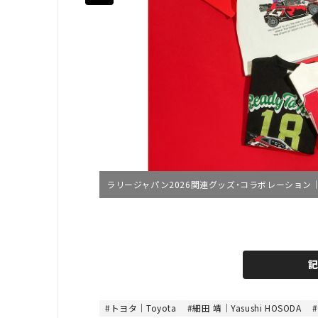
ラリージャパン2026関連グッズ・コラボレーション｜
L
o
/
U
a
n
d
m
e
u
d
t
:
e
4
4
トヨタ｜Toyota
細田 靖｜Yasushi HOSODA
.