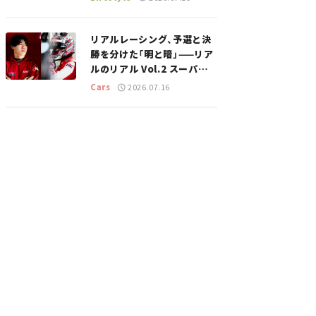
のスポットを紹介【道の駅マ
ニアの推し駅ガイド】vol.15
リアルレーシング、予選と決
勝を分けた「明と暗」——リア
ルのリアル Vol.2 スーパー
GT 2026開幕戦 岡山国際サ
Cars
2026.07.16
ーキット