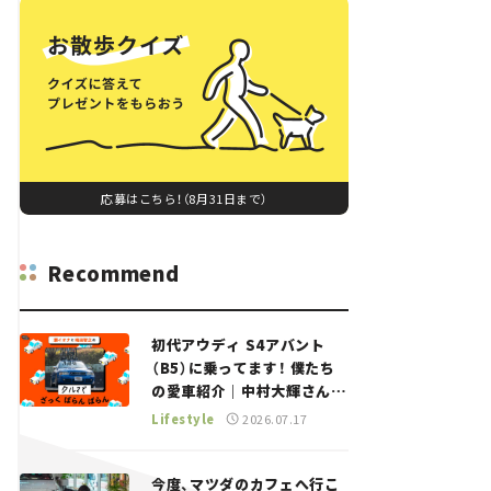
応募はこちら！（8月31日まで）
Recommend
初代アウディ S4アバント
（B5）に乗ってます！ 僕たち
の愛車紹介｜中村大輝さん
——瀬イオナと嶋田智之の
Lifestyle
2026.07.17
「クルマでざっくばらんばら
ん！」＃20
今度、マツダのカフェへ行こ