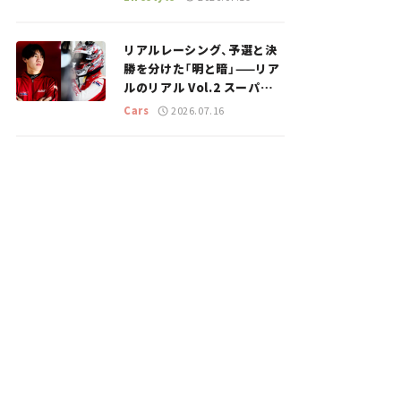
のスポットを紹介【道の駅マ
ニアの推し駅ガイド】vol.15
リアルレーシング、予選と決
勝を分けた「明と暗」——リア
ルのリアル Vol.2 スーパー
GT 2026開幕戦 岡山国際サ
Cars
2026.07.16
ーキット