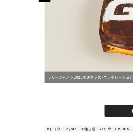
ラリージャパン2026関連グッズ・コラボレーショ
L
o
/
U
a
n
d
m
e
u
d
t
:
e
4
8
トヨタ｜Toyota
細田 靖｜Yasushi HOSODA
.