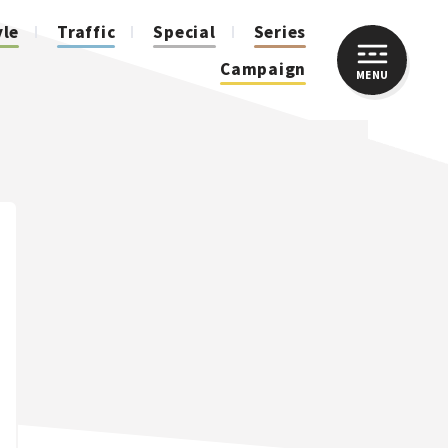
yle
Traffic
Special
Series
Campaign
MENU
CLOSE
人気のハッシュタグ
スズキ ジムニー｜Suzuki Jimny
スズキ｜Suzuki
マツダ｜Mazda
マツダ ロードスター｜Mazda Roadster