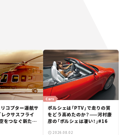
Cars
ヘリコプター運航サ
ポルシェは「PTV」で走りの質
「レクサスフライ
をどう高めたのか？——河村康
・空をつなぐ新たな
彦の「ポルシェは凄い！」#16
は
2026.08.02