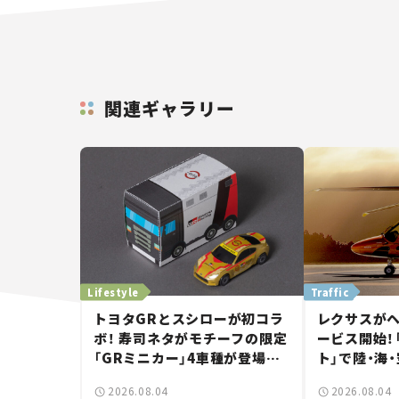
関連ギャラリー
Lifestyle
Traffic
トヨタGRとスシローが初コラ
レクサスが
ボ！ 寿司ネタがモチーフの限定
ービス開始！
「GRミニカー」4車種が登場。
ト」で陸・海
入手方法は？【クルマとホビー】
移動体験と
2026.08.04
2026.08.04