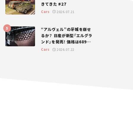
きてきた #27
Cars
2026.07.21
“アルヴェル”の牙城を崩せ
るか？ 日産が新型「エルグラ
ンド」を発売！ 価格は689万
円から【新車ニュース】
Cars
2026.07.22