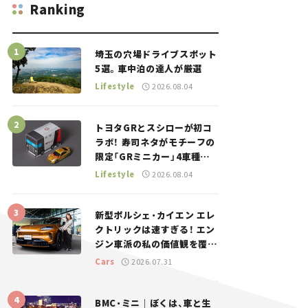
Ranking
埼玉の穴場ドライブスポット
5選。車中泊の達人が厳選
Lifestyle
2026.08.04
トヨタGRとスシローが初コ
ラボ！ 寿司ネタがモチーフの
限定「GRミニカー」4車種が
登場。入手方法は？【クルマ
Lifestyle
2026.08.04
とホビー】
新型ポルシェ・カイエン エレ
クトリックは速すぎる！ エン
ジン車派の私の価値観を覆し
た、新しいポルシェの走り。
Cars
2026.07.31
BMC・ミニ｜ぼくは、車と生