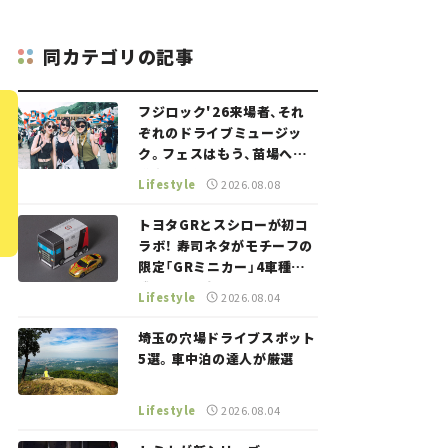
同カテゴリの記事
フジロック'26来場者、それ
ぞれのドライブミュージッ
ク。フェスはもう、苗場への
道中から始まっていた。
Lifestyle
2026.08.08
トヨタGRとスシローが初コ
ラボ！ 寿司ネタがモチーフの
限定「GRミニカー」4車種が
登場。入手方法は？【クルマ
Lifestyle
2026.08.04
とホビー】
埼玉の穴場ドライブスポット
5選。車中泊の達人が厳選
Lifestyle
2026.08.04