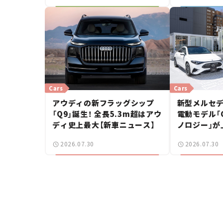
Cars
Cars
アウディの新フラッグシップ
新型メルセデ
「Q9」誕生！ 全長5.3m超はアウ
電動モデル「CL
ディ史上最大【新車ニュース】
ノロジー」が
ングブレーク
2026.07.30
2026.07.30
ース】