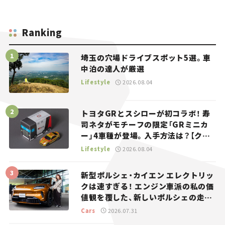
Ranking
埼玉の穴場ドライブスポット5選。車
中泊の達人が厳選
Lifestyle
2026.08.04
トヨタGRとスシローが初コラボ！ 寿
司ネタがモチーフの限定「GRミニカ
ー」4車種が登場。入手方法は？【クル
マとホビー】
Lifestyle
2026.08.04
新型ポルシェ・カイエン エレクトリッ
クは速すぎる！ エンジン車派の私の価
値観を覆した、新しいポルシェの走
り。
Cars
2026.07.31