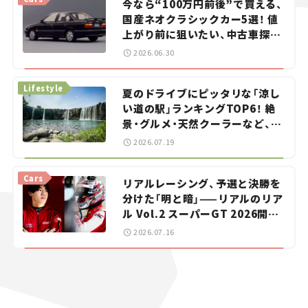
今なら“100万円前後”で買える、
国産ネオクラシックカー5選！ 値
上がり前に狙いたい、中古車探し
をお手伝い――ちょっとイケてるマ
2026.06.30
イカー選び #02
Lifestyle
夏のドライブにピッタリな「涼し
い道の駅」ランキングTOP6！ 絶
景・グルメ・天然クーラーなど、避
暑におすすめのスポットを紹介
2026.07.19
【道の駅マニアの推し駅ガイド】
vol.15
Cars
リアルレーシング、予選と決勝を
分けた「明と暗」——リアルのリア
ル Vol.2 スーパーGT 2026開幕
戦 岡山国際サーキット
2026.07.16