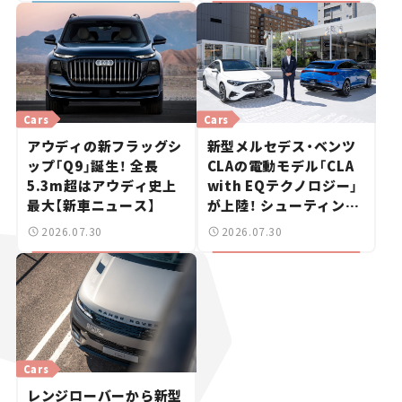
Cars
Cars
アウディの新フラッグシ
新型メルセデス・ベンツ
ップ「Q9」誕生！ 全長
CLAの電動モデル「CLA
5.3m超はアウディ史上
with EQテクノロジー」
最大【新車ニュース】
が上陸！ シューティング
ブレークも発売【新車ニ
2026.07.30
2026.07.30
ュース】
Cars
レンジローバーから新型