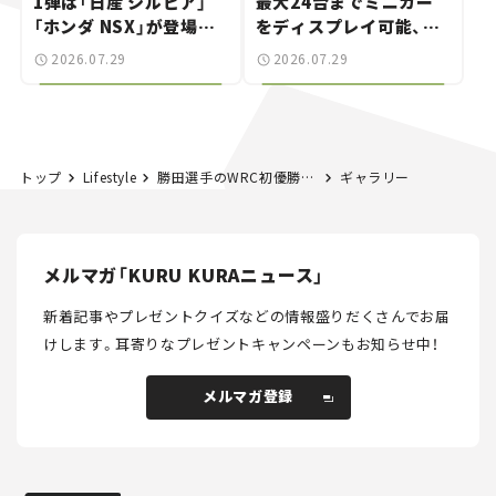
1弾は「日産 シルビア」
最大24台までミニカー
「ホンダ NSX」が登場。
をディスプレイ可能、特
世界が注目す
別な「日産 GT-R
2026.07.29
2026.07.29
る“JDM"に焦点【クルマ
NISMO」も付属【クルマ
とホビー】
とホビー】
トップ
Lifestyle
勝田選手のWRC初優勝記念グッズも出る！ GAZOO Racingが「ラリージャパン2026」グッズを発売
ギャラリー
メルマガ「KURU KURAニュース」
新着記事やプレゼントクイズなどの情報盛りだくさんでお届
けします。
耳寄りなプレゼントキャンペーンもお知らせ中！
メルマガ登録