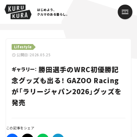
はじめよう、
クルマのある暮らし。
カテゴリ
Lifestyle
Cars
公開日：2026.05.25
勝田選手のWRC初優勝記
Lifestyle
ギャラリー：
念グッズも出る！ GAZOO Racing
Traffic
が「ラリージャパン2026」グッズを
Special
発売
Series
Campaign
この記事をシェア
人気のハッシュタグ