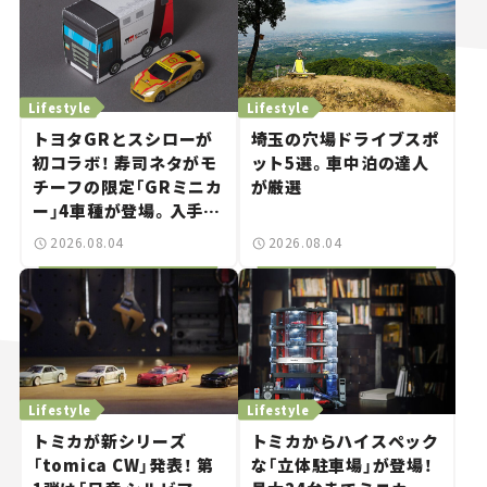
Lifestyle
Lifestyle
トヨタGRとスシローが
埼玉の穴場ドライブスポ
初コラボ！ 寿司ネタがモ
ット5選。車中泊の達人
チーフの限定「GRミニカ
が厳選
ー」4車種が登場。入手方
法は？【クルマとホビー】
2026.08.04
2026.08.04
Lifestyle
Lifestyle
トミカが新シリーズ
トミカからハイスペック
「tomica CW」発表！ 第
な「立体駐車場」が登場！