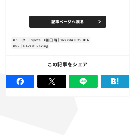
L
o
/
U
a
n
d
記事ページへ戻る
m
e
u
d
t
:
e
4
8
トヨタ｜Toyota
細田 靖｜Yasushi HOSODA
.
GR｜GAZOO Racing
8
9
%
この記事をシェア