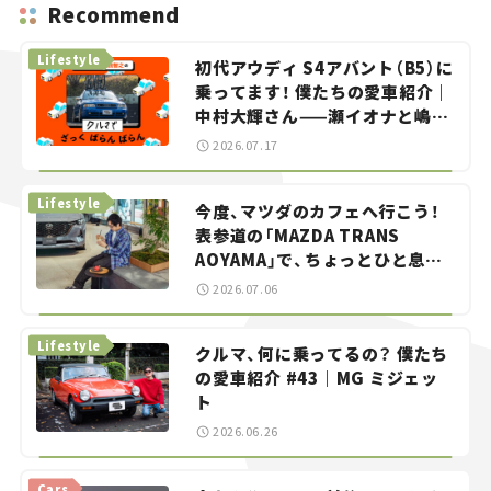
Recommend
Lifestyle
初代アウディ S4アバント（B5）に
乗ってます！ 僕たちの愛車紹介｜
中村大輝さん——瀬イオナと嶋田
智之の「クルマでざっくばらんば
2026.07.17
らん！」＃20
Lifestyle
今度、マツダのカフェへ行こう！
表参道の「MAZDA TRANS
AOYAMA」で、ちょっとひと息。
——連載｜CCGとクルマでどうす
2026.07.06
る？＜第13回＞
Lifestyle
クルマ、何に乗ってるの？ 僕たち
の愛車紹介 #43｜MG ミジェッ
ト
2026.06.26
Cars