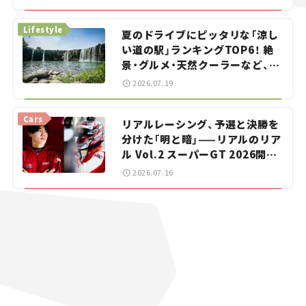
イカー選び #02
Lifestyle
夏のドライブにピッタリな「涼し
い道の駅」ランキングTOP6！ 絶
景・グルメ・天然クーラーなど、避
暑におすすめのスポットを紹介
2026.07.19
【道の駅マニアの推し駅ガイド】
vol.15
Cars
リアルレーシング、予選と決勝を
分けた「明と暗」——リアルのリア
ル Vol.2 スーパーGT 2026開幕
戦 岡山国際サーキット
2026.07.16