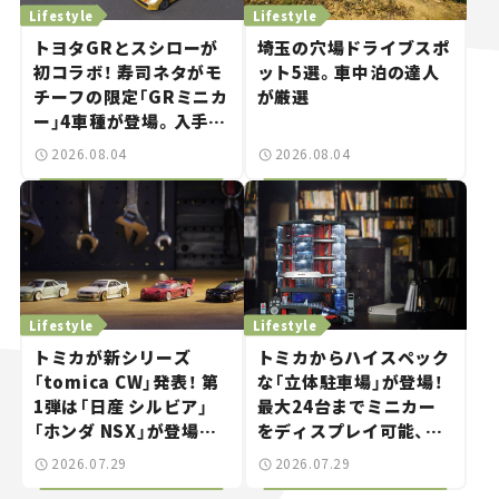
Lifestyle
Lifestyle
トヨタGRとスシローが
埼玉の穴場ドライブスポ
初コラボ！ 寿司ネタがモ
ット5選。車中泊の達人
チーフの限定「GRミニカ
が厳選
ー」4車種が登場。入手方
法は？【クルマとホビー】
2026.08.04
2026.08.04
Lifestyle
Lifestyle
トミカが新シリーズ
トミカからハイスペック
「tomica CW」発表！ 第
な「立体駐車場」が登場！
1弾は「日産 シルビア」
最大24台までミニカー
「ホンダ NSX」が登場。
をディスプレイ可能、特
世界が注目す
別な「日産 GT-R
2026.07.29
2026.07.29
る“JDM"に焦点【クルマ
NISMO」も付属【クルマ