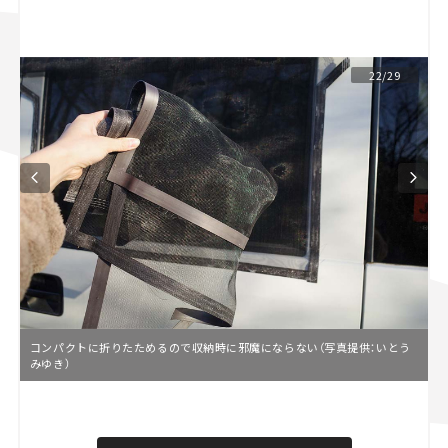
スズキ ジムニー｜Suzuki Jimny
スズキ｜Suzuki
マツダ｜Mazda
マツダ ロードスター｜Mazda Roadster
22/29
コンパクトに折りたためるので収納時に邪魔にならない（写真提供：いとう
みゆき）
L
o
/
U
a
n
d