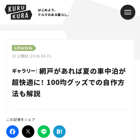
はじめよう、
クルマのある暮らし。
カテゴリ
Lifestyle
Cars
公開日：2026.06.01
網戸があれば夏の車中泊が
Lifestyle
ギャラリー：
超快適に！ 100均グッズでの自作方
Traffic
法も解説
Special
Series
この記事をシェア
Campaign
人気のハッシュタグ