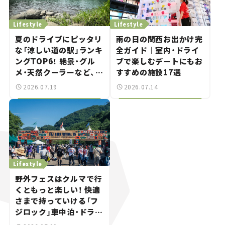
Lifestyle
Lifestyle
夏のドライブにピッタリ
雨の日の関西お出かけ完
な「涼しい道の駅」ランキ
全ガイド｜室内・ドライ
ングTOP6！ 絶景・グル
ブで楽しむデートにもお
メ・天然クーラーなど、避
すすめの施設17選
暑におすすめのスポット
2026.07.19
2026.07.14
を紹介【道の駅マニアの
推し駅ガイド】vol.15
Lifestyle
野外フェスはクルマで行
くともっと楽しい！ 快適
さまで持っていける「フ
ジロック」車中泊・ドライ
ブガイド。