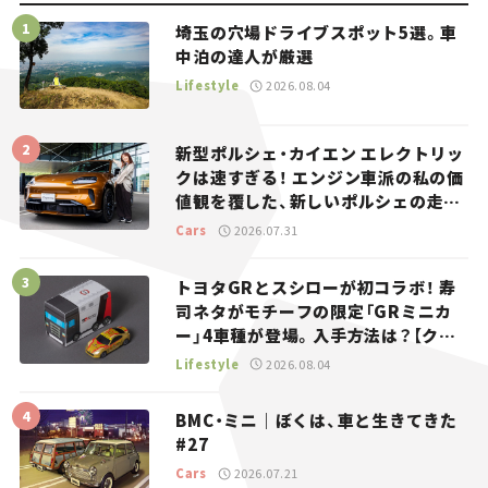
埼玉の穴場ドライブスポット5選。車
中泊の達人が厳選
Lifestyle
2026.08.04
新型ポルシェ・カイエン エレクトリッ
クは速すぎる！ エンジン車派の私の価
値観を覆した、新しいポルシェの走
り。
Cars
2026.07.31
トヨタGRとスシローが初コラボ！ 寿
司ネタがモチーフの限定「GRミニカ
ー」4車種が登場。入手方法は？【クル
マとホビー】
Lifestyle
2026.08.04
BMC・ミニ｜ぼくは、車と生きてきた
#27
Cars
2026.07.21