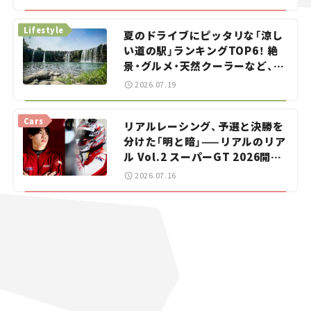
イカー選び #02
Lifestyle
夏のドライブにピッタリな「涼し
い道の駅」ランキングTOP6！ 絶
景・グルメ・天然クーラーなど、避
暑におすすめのスポットを紹介
2026.07.19
【道の駅マニアの推し駅ガイド】
vol.15
Cars
リアルレーシング、予選と決勝を
分けた「明と暗」——リアルのリア
ル Vol.2 スーパーGT 2026開幕
戦 岡山国際サーキット
2026.07.16