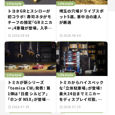
Lifestyle
Lifestyle
トヨタGRとスシローが
埼玉の穴場ドライブスポ
初コラボ！ 寿司ネタがモ
ット5選。車中泊の達人
チーフの限定「GRミニカ
が厳選
ー」4車種が登場。入手方
法は？【クルマとホビー】
2026.08.04
2026.08.04
Lifestyle
Lifestyle
トミカが新シリーズ
トミカからハイスペック
「tomica CW」発表！ 第
な「立体駐車場」が登場！
1弾は「日産 シルビア」
最大24台までミニカー
「ホンダ NSX」が登場。
をディスプレイ可能、特
世界が注目す
別な「日産 GT-R
2026.07.29
2026.07.29
る“JDM"に焦点【クルマ
NISMO」も付属【クルマ