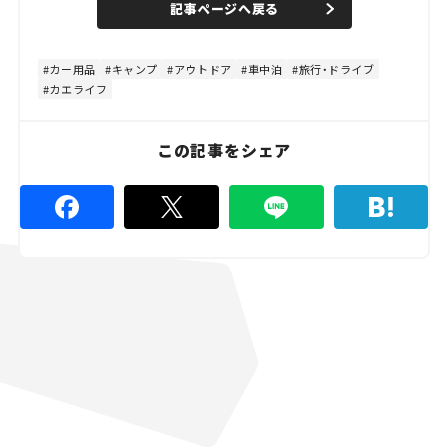
記事ページへ戻る
m
e
u
d
t
:
e
4
8
カー用品
キャンプ
アウトドア
車中泊
旅行・ドライブ
.
カエライフ
8
9
%
この記事をシェア