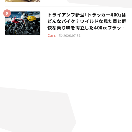
トライアンフ新型「トラッカー400」は
どんなバイク？ ワイルドな見た目と軽
快な乗り味を両立した400ccフラット
トラッカー【試乗レビュー】
Cars
2026.07.31