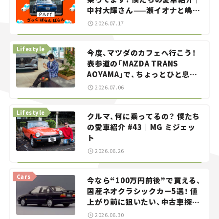
中村大輝さん——瀬イオナと嶋田
智之の「クルマでざっくばらんば
2026.07.17
らん！」＃20
Lifestyle
今度、マツダのカフェへ行こう！
表参道の「MAZDA TRANS
AOYAMA」で、ちょっとひと息。
——連載｜CCGとクルマでどうす
2026.07.06
る？＜第13回＞
Lifestyle
クルマ、何に乗ってるの？ 僕たち
の愛車紹介 #43｜MG ミジェッ
ト
2026.06.26
Cars
今なら“100万円前後”で買える、
国産ネオクラシックカー5選！ 値
上がり前に狙いたい、中古車探し
をお手伝い――ちょっとイケてるマ
2026.06.30