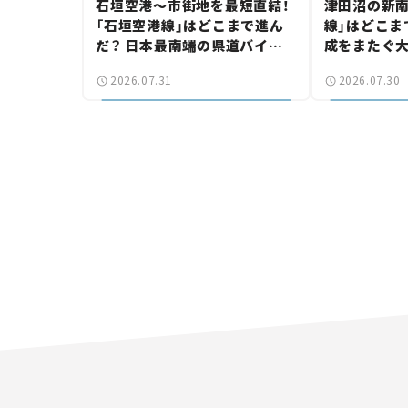
石垣空港～市街地を最短直結！
津田沼の新南
「石垣空港線」はどこまで進ん
線」はどこま
だ？ 日本最南端の県道バイパ
成をまたぐ
ス、第2工区も延伸開通 【いま
は「習志野～
2026.07.31
2026.07.30
気になる道路計画】
結【いま気に