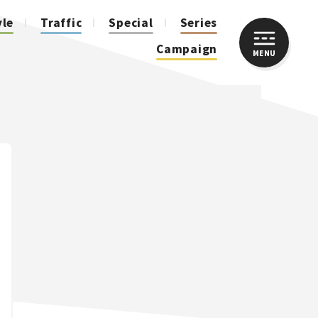
yle
Traffic
Special
Series
Campaign
MENU
CLOSE
人気のハッシュタグ
スズキ ジムニー｜Suzuki Jimny
スズキ｜Suzuki
マツダ｜Mazda
マツダ ロードスター｜Mazda Roadster