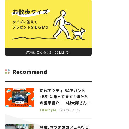
応募はこちら！（8月31日まで）
Recommend
初代アウディ S4アバント
（B5）に乗ってます！ 僕たち
の愛車紹介｜中村大輝さん
——瀬イオナと嶋田智之の
Lifestyle
2026.07.17
「クルマでざっくばらんばら
ん！」＃20
今度、マツダのカフェへ行こ