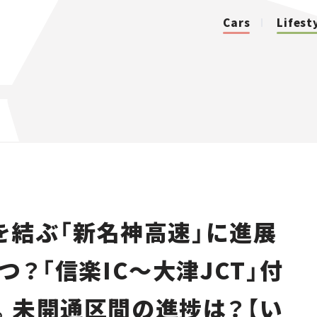
Cars
Lifest
カテゴリ
Cars
Lifestyle
を結ぶ「新名神高速」に進展
Traffic
つ？「信楽IC～大津JCT」付
Special
。未開通区間の進捗は？【い
Series