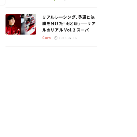
のスポットを紹介【道の駅マ
ニアの推し駅ガイド】vol.15
リアルレーシング、予選と決
勝を分けた「明と暗」——リア
ルのリアル Vol.2 スーパー
GT 2026開幕戦 岡山国際サ
Cars
2026.07.16
ーキット