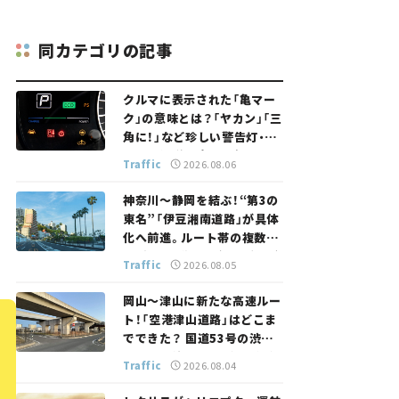
同カテゴリの記事
クルマに表示された「亀マー
ク」の意味とは？「ヤカン」「三
角に！」など珍しい警告灯・表
示灯を解説。 意外と便利なマ
Traffic
2026.08.06
ークも【クルマの知識】
神奈川～静岡を結ぶ！“第3の
東名”「伊豆湘南道路」が具体
化へ前進。ルート帯の複数案
検討へ。熱海まで信号ゼロが
Traffic
2026.08.05
実現？ 【いま気になる道路計
画】
岡山～津山に新たな高速ルー
ト！「空港津山道路」はどこま
でできた？ 国道53号の渋滞
緩和に期待。岡山市側でも動
Traffic
2026.08.04
きが【いま気になる道路計画】