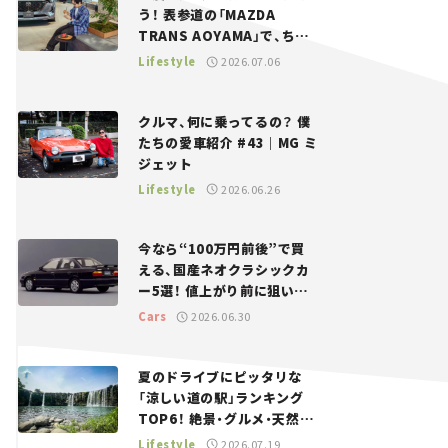
う！ 表参道の「MAZDA
TRANS AOYAMA」で、ちょ
っとひと息。——連載｜CCG
Lifestyle
2026.07.06
とクルマでどうする？＜第13
回＞
クルマ、何に乗ってるの？ 僕
たちの愛車紹介 #43｜MG ミ
ジェット
Lifestyle
2026.06.26
今なら“100万円前後”で買
える、国産ネオクラシックカ
ー5選！ 値上がり前に狙いた
い、中古車探しをお手伝い――ち
Cars
2026.06.30
ょっとイケてるマイカー選び
#02
夏のドライブにピッタリな
「涼しい道の駅」ランキング
TOP6！ 絶景・グルメ・天然ク
ーラーなど、避暑におすすめ
Lifestyle
2026.07.19