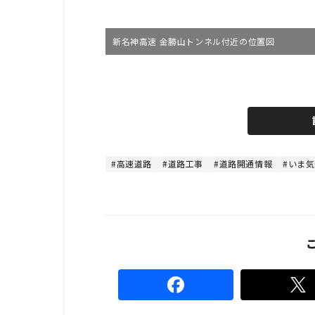
新名神高速 金勝山トンネル付近の位置図
高速道路
道路工事
道路開通情報
いま気