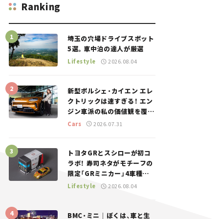
Ranking
埼玉の穴場ドライブスポット
5選。車中泊の達人が厳選
Lifestyle
2026.08.04
新型ポルシェ・カイエン エレ
クトリックは速すぎる！ エン
ジン車派の私の価値観を覆し
た、新しいポルシェの走り。
Cars
2026.07.31
トヨタGRとスシローが初コ
ラボ！ 寿司ネタがモチーフの
限定「GRミニカー」4車種が
登場。入手方法は？【クルマ
Lifestyle
2026.08.04
とホビー】
BMC・ミニ｜ぼくは、車と生