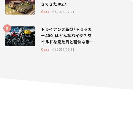
きてきた #27
Cars
2026.07.21
トライアンフ新型「トラッカ
ー400」はどんなバイク？ ワ
イルドな見た目と軽快な乗り
味を両立した400ccフラット
Cars
2026.07.31
トラッカー【試乗レビュー】