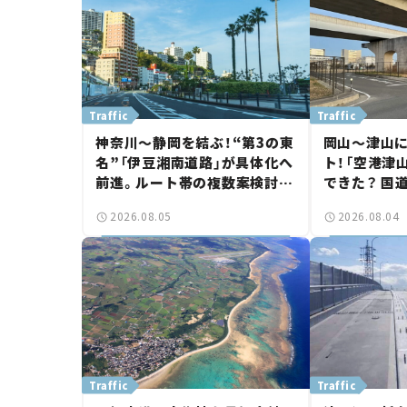
Traffic
Traffic
神奈川～静岡を結ぶ！“第3の東
岡山～津山
名”「伊豆湘南道路」が具体化へ
ト！「空港津
前進。ルート帯の複数案検討
できた？ 国
へ。熱海まで信号ゼロが実現？
に期待。岡
2026.08.05
2026.08.04
【いま気になる道路計画】
【いま気にな
Traffic
Traffic