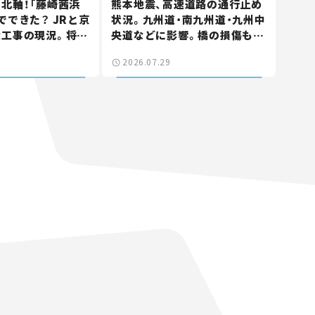
北軸！「藤崎茜浜
熊本地震、高速道路の通行止め
でできた？ JRと京
状況。九州道・南九州道・九州中
大工事の現況。将来
央道などに影響。橋の損傷も確
鎌ケ谷」を最短直
認【道路のニュース】
2026.07.29
なる道路計画】