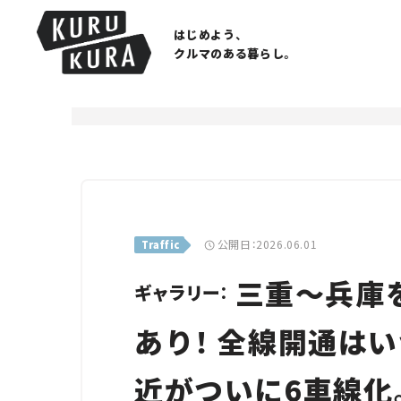
はじめよう、
クルマのある暮らし。
公開日：2026.06.01
Traffic
三重～兵庫
ギャラリー：
あり！ 全線開通はい
近がついに6車線化