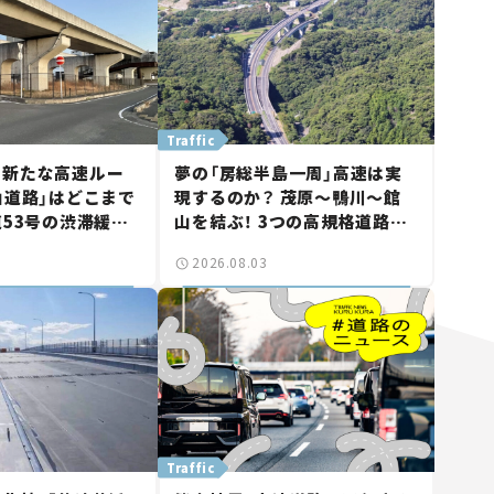
Traffic
に新たな高速ルー
夢の「房総半島一周」高速は実
山道路」はどこまで
現するのか？ 茂原～鴨川～館
道53号の渋滞緩和
山を結ぶ！ 3つの高規格道路計
山市側でも動きが
画の現状。「館山鴨川道路」で検
2026.08.03
る道路計画】
討進む【いま気になる道路計
画】
Traffic