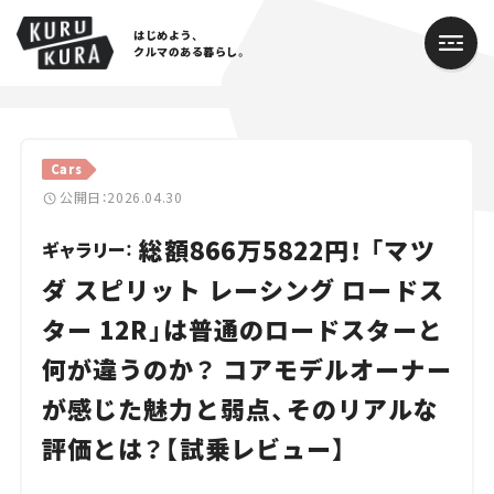
はじめよう、
クルマのある暮らし。
カテゴリ
Cars
Cars
公開日：2026.04.30
総額866万5822円！ 「マツ
Lifestyle
ギャラリー：
ダ スピリット レーシング ロードス
Traffic
ター 12R」は普通のロードスターと
Special
何が違うのか？ コアモデルオーナー
Series
が感じた魅力と弱点、そのリアルな
評価とは？【試乗レビュー】
Campaign
人気のハッシュタグ