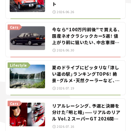
ト
2026.06.26
Cars
今なら“100万円前後”で買える、
国産ネオクラシックカー5選！ 値
上がり前に狙いたい、中古車探し
をお手伝い――ちょっとイケてるマ
2026.06.30
イカー選び #02
Lifestyle
夏のドライブにピッタリな「涼し
い道の駅」ランキングTOP6！ 絶
景・グルメ・天然クーラーなど、避
暑におすすめのスポットを紹介
2026.07.19
【道の駅マニアの推し駅ガイド】
vol.15
Cars
リアルレーシング、予選と決勝を
分けた「明と暗」——リアルのリア
ル Vol.2 スーパーGT 2026開幕
戦 岡山国際サーキット
2026.07.16