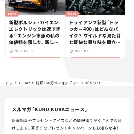
Cars
Cars
新型ポルシェ・カイエン
トライアンフ新型「トラ
エレクトリックは速すぎ
ッカー400」はどんなバ
る！ エンジン車派の私の
イク？ ワイルドな見た目
価値観を覆した、新しい
と軽快な乗り味を両立し
ポルシェの走り。
た400ccフラットトラッ
2026.07.31
2026.07.31
カー【試乗レビュー】
トップ
Cars
総額866万5822円！ 「マツダ スピリット レーシング ロードスター 12R」は普通のロードスターと何が違うのか？ コアモデルオーナーが感じた魅力と弱点、そのリアルな評価とは？【試乗レビュー】
ギャラリー
メルマガ「KURU KURAニュース」
新着記事やプレゼントクイズなどの情報盛りだくさんでお届
けします。
耳寄りなプレゼントキャンペーンもお知らせ中！