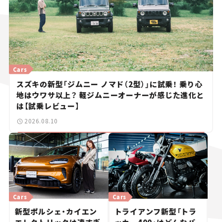
Cars
スズキの新型「ジムニー ノマド（2型）」に試乗！ 乗り心
地はウワサ以上？ 軽ジムニーオーナーが感じた進化と
は【試乗レビュー】
2026.08.10
Cars
Cars
新型ポルシェ・カイエン
トライアンフ新型「トラ