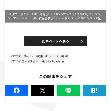
MSpRロードスター12Rに搭載された「SKYACTIV-G 2.0（200PS）」エンジン。
シリアルナンバーと黒い結晶塗装されたヘッドカバーが12Rエンジンの証。
L
o
/
U
a
n
d
記事ページへ戻る
m
e
u
d
t
:
e
4
8
マツダ｜Mazda
試乗レビュー
山崎 明
.
マツダ ロードスター｜Mazda Roadster
8
9
%
この記事をシェア