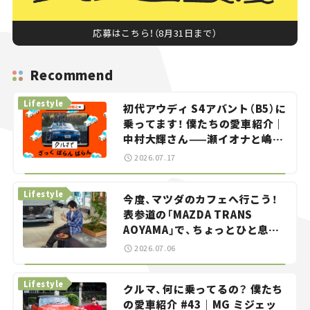
応募はこちら！（8月31日まで）
Recommend
Lifestyle
初代アウディ S4アバント（B5）に
乗ってます！ 僕たちの愛車紹介｜
中村大輝さん——瀬イオナと嶋田
智之の「クルマでざっくばらんば
2026.07.17
らん！」＃20
Lifestyle
今度、マツダのカフェへ行こう！
表参道の「MAZDA TRANS
AOYAMA」で、ちょっとひと息。
——連載｜CCGとクルマでどうす
2026.07.06
る？＜第13回＞
Lifestyle
クルマ、何に乗ってるの？ 僕たち
の愛車紹介 #43｜MG ミジェッ