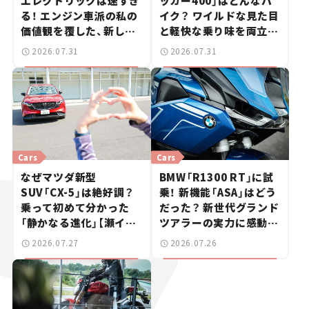
エレクトリックは速すぎ
ッカー400」はどんなバ
る！ エンジン車派の私の
イク？ ワイルドな見た目
価値観を覆した、新しい
と軽快な乗り味を両立し
ポルシェの走り。
た400ccフラットトラッ
2026.07.31
2026.07.31
カー【試乗レビュー】
Cars
Cars
なぜマツダ新型
BMW「R1300 RT」に試
SUV「CX-5」は絶好調？
乗！ 新機能「ASA」はどう
乗って初めて分かった
だった？ 新世代グランド
「静かなる進化」【瀬イオ
ツアラーの実力に感動
ナの試乗レビュー】
【試乗レビュー】
2026.07.27
2026.07.26