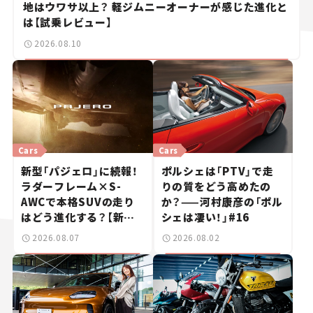
地はウワサ以上？ 軽ジムニーオーナーが感じた進化と
は【試乗レビュー】
2026.08.10
Cars
Cars
新型「パジェロ」に続報！
ポルシェは「PTV」で走
ラダーフレーム×S-
りの質をどう高めたの
AWCで本格SUVの走り
か？——河村康彦の「ポル
はどう進化する？【新車
シェは凄い！」#16
ニュース】
2026.08.07
2026.08.02