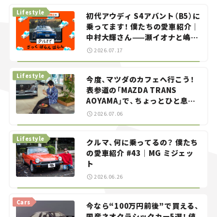
Lifestyle
初代アウディ S4アバント（B5）に
乗ってます！ 僕たちの愛車紹介｜
中村大輝さん——瀬イオナと嶋田
智之の「クルマでざっくばらんば
2026.07.17
らん！」＃20
Lifestyle
今度、マツダのカフェへ行こう！
表参道の「MAZDA TRANS
AOYAMA」で、ちょっとひと息。
——連載｜CCGとクルマでどうす
2026.07.06
る？＜第13回＞
Lifestyle
クルマ、何に乗ってるの？ 僕たち
の愛車紹介 #43｜MG ミジェッ
ト
2026.06.26
Cars
今なら“100万円前後”で買える、
国産ネオクラシックカー5選！ 値