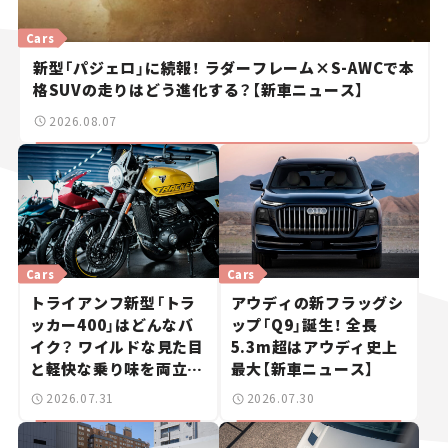
Cars
新型「パジェロ」に続報！ ラダーフレーム×S-AWCで本
格SUVの走りはどう進化する？【新車ニュース】
2026.08.07
Cars
Cars
トライアンフ新型「トラ
アウディの新フラッグシ
ッカー400」はどんなバ
ップ「Q9」誕生！ 全長
イク？ ワイルドな見た目
5.3m超はアウディ史上
と軽快な乗り味を両立し
最大【新車ニュース】
た400ccフラットトラッ
2026.07.31
2026.07.30
カー【試乗レビュー】