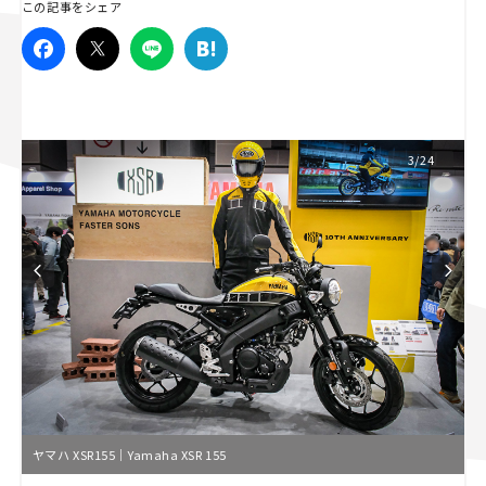
この記事をシェア
スズキ ジムニー｜Suzuki Jimny
スズキ｜Suzuki
マツダ｜Mazda
マツダ ロードスター｜Mazda Roadster
3/24
ヤマハ XSR155｜Yamaha XSR 155