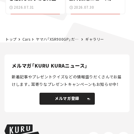
た400ccフラットトラッ
2026.07.31
2026.07.30
カー【試乗レビュー】
トップ
Cars
ヤマハ「XSR900GP」だけじゃない！ 新型155cc含むXSRシリーズに“USインターカラー”採用モデルが続々と登場？【東京モーターサイクルショー2026】
ギャラリー
メルマガ「KURU KURAニュース」
新着記事やプレゼントクイズなどの情報盛りだくさんでお届
けします。
耳寄りなプレゼントキャンペーンもお知らせ中！
メルマガ登録
メルマガ登録