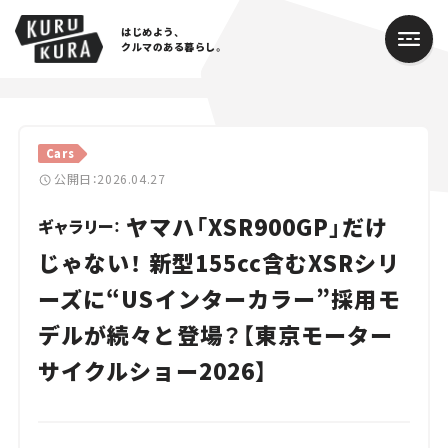
はじめよう、
クルマのある暮らし。
カテゴリ
Cars
Cars
公開日：2026.04.27
ヤマハ「XSR900GP」だけ
Lifestyle
ギャラリー：
じゃない！ 新型155cc含むXSRシリ
Traffic
ーズに“USインターカラー”採用モ
Special
デルが続々と登場？【東京モーター
Series
サイクルショー2026】
Campaign
人気のハッシュタグ