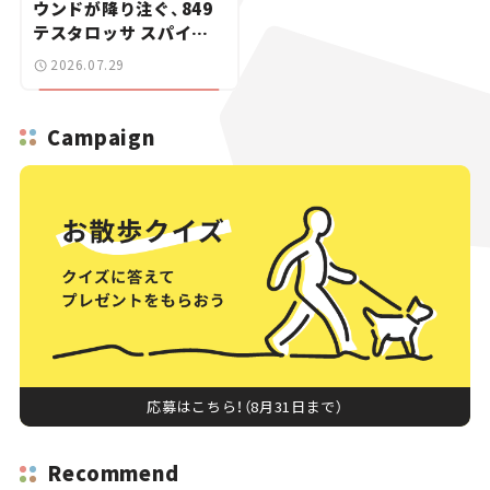
ウンドが降り注ぐ、849
テスタロッサ スパイダ
ーに試乗。
2026.07.29
Campaign
応募はこちら！（8月31日まで）
Recommend