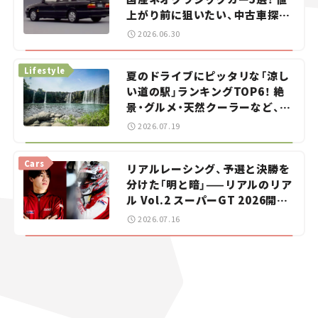
上がり前に狙いたい、中古車探し
をお手伝い――ちょっとイケてるマ
2026.06.30
イカー選び #02
Lifestyle
夏のドライブにピッタリな「涼し
い道の駅」ランキングTOP6！ 絶
景・グルメ・天然クーラーなど、避
暑におすすめのスポットを紹介
2026.07.19
【道の駅マニアの推し駅ガイド】
vol.15
Cars
リアルレーシング、予選と決勝を
分けた「明と暗」——リアルのリア
ル Vol.2 スーパーGT 2026開幕
戦 岡山国際サーキット
2026.07.16