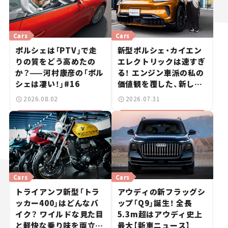
Cars
Cars
ポルシェは「PTV」で走
新型ポルシェ・カイエン
りの質をどう高めたの
エレクトリックは速すぎ
か？——河村康彦の「ポル
る！ エンジン車派の私の
シェは凄い！」#16
価値観を覆した、新しい
ポルシェの走り。
2026.08.02
2026.07.31
Cars
Cars
トライアンフ新型「トラ
アウディの新フラッグシ
ッカー400」はどんなバ
ップ「Q9」誕生！ 全長
イク？ ワイルドな見た目
5.3m超はアウディ史上
と軽快な乗り味を両立し
最大【新車ニュース】