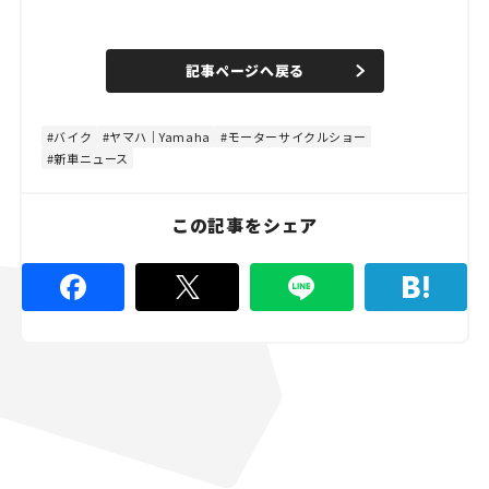
L
o
/
U
a
n
d
記事ページへ戻る
m
e
u
d
t
:
e
4
8
バイク
ヤマハ｜Yamaha
モーターサイクルショー
.
新車ニュース
8
9
%
この記事をシェア