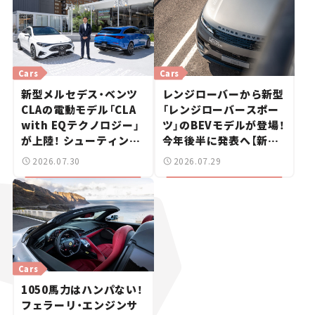
Cars
Cars
新型メルセデス・ベンツ
レンジローバーから新型
CLAの電動モデル「CLA
「レンジローバースポー
with EQテクノロジー」
ツ」のBEVモデルが登場！
が上陸！ シューティング
今年後半に発表へ【新車
ブレークも発売【新車ニ
ニュース】
2026.07.30
2026.07.29
ュース】
Cars
1050馬力はハンパない！
フェラーリ・エンジンサ