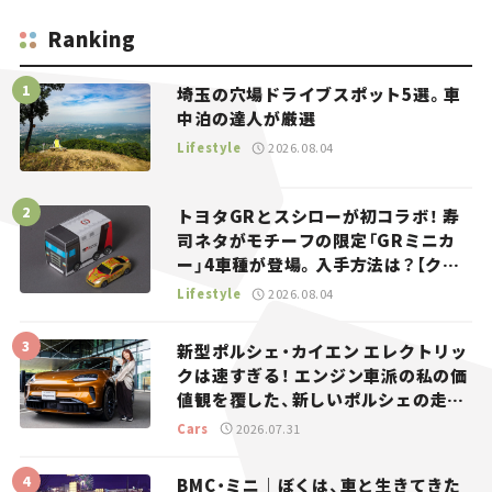
Ranking
埼玉の穴場ドライブスポット5選。車
中泊の達人が厳選
Lifestyle
2026.08.04
トヨタGRとスシローが初コラボ！ 寿
司ネタがモチーフの限定「GRミニカ
ー」4車種が登場。入手方法は？【クル
マとホビー】
Lifestyle
2026.08.04
新型ポルシェ・カイエン エレクトリッ
クは速すぎる！ エンジン車派の私の価
値観を覆した、新しいポルシェの走
り。
Cars
2026.07.31
BMC・ミニ｜ぼくは、車と生きてきた