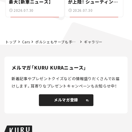
最大【新車ニュース】
が上陸！ シューティング
ブレークも発売【新車ニ
2026.07.30
2026.07.30
ュース】
トップ
Cars
ポルシェもサーブも手に入る？ “アンダー500万円”で買える憧れのヘリテージカー5選！【オートモビルカウンシル2026】
ギャラリー
メルマガ「KURU KURAニュース」
新着記事やプレゼントクイズなどの情報盛りだくさんでお届
けします。
耳寄りなプレゼントキャンペーンもお知らせ中！
メルマガ登録