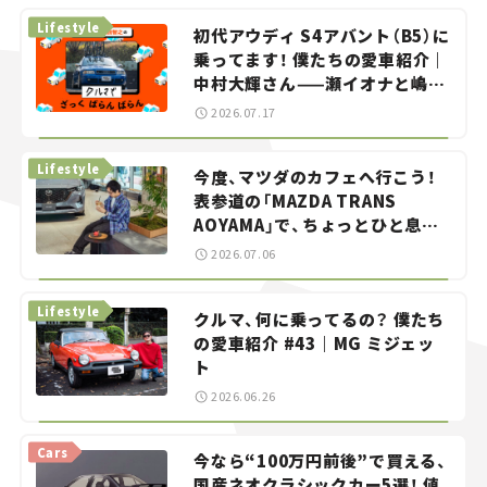
Lifestyle
初代アウディ S4アバント（B5）に
乗ってます！ 僕たちの愛車紹介｜
中村大輝さん——瀬イオナと嶋田
智之の「クルマでざっくばらんば
2026.07.17
らん！」＃20
Lifestyle
今度、マツダのカフェへ行こう！
表参道の「MAZDA TRANS
AOYAMA」で、ちょっとひと息。
——連載｜CCGとクルマでどうす
2026.07.06
る？＜第13回＞
Lifestyle
クルマ、何に乗ってるの？ 僕たち
の愛車紹介 #43｜MG ミジェッ
ト
2026.06.26
Cars
今なら“100万円前後”で買える、
国産ネオクラシックカー5選！ 値