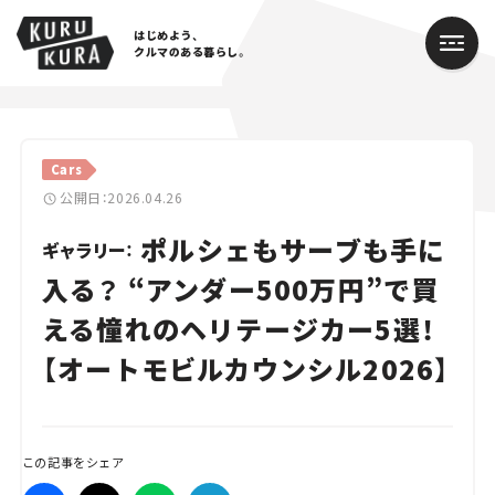
はじめよう、
クルマのある暮らし。
カテゴリ
Cars
Cars
公開日：2026.04.26
ポルシェもサーブも手に
Lifestyle
ギャラリー：
入る？ “アンダー500万円”で買
Traffic
える憧れのヘリテージカー5選！
Special
【オートモビルカウンシル2026】
Series
Campaign
この記事をシェア
人気のハッシュタグ