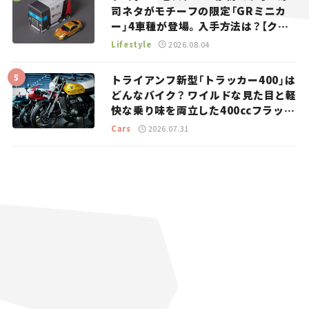
司ネタがモチーフの限定「GRミニカ
ー」4車種が登場。入手方法は？【クル
マとホビー】
Lifestyle
2026.08.04
トライアンフ新型「トラッカー400」は
どんなバイク？ ワイルドな見た目と軽
快な乗り味を両立した400ccフラット
トラッカー【試乗レビュー】
Cars
2026.07.31