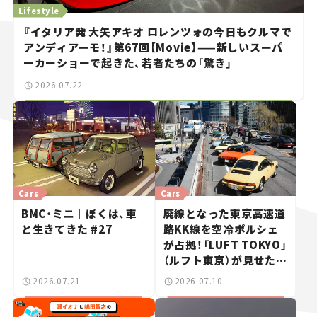
Lifestyle
『イタリア発 大矢アキオ ロレンツォの今日もクルマで
アンディアーモ！』第67回【Movie】——新しいスーパ
ーカーショーで起きた、若者たちの「驚き」
2026.07.22
Cars
Cars
BMC・ミニ｜ぼくは、車
廃線となった東京高速道
と生きてきた #27
路KK線を空冷ポルシェ
が占拠！「LUFT TOKYO」
（ルフト東京）が見せた奇
跡の一日——ハッサンの
2026.07.21
2026.07.10
週末カーミーティング通
信 #2