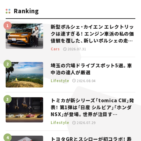
Ranking
新型ポルシェ・カイエン エレクトリッ
クは速すぎる！ エンジン車派の私の価
値観を覆した、新しいポルシェの走
り。
Cars
2026.07.31
埼玉の穴場ドライブスポット5選。車
中泊の達人が厳選
Lifestyle
2026.08.04
トミカが新シリーズ「tomica CW」発
表！ 第1弾は「日産 シルビア」「ホンダ
NSX」が登場。世界が注目す
る“JDM”に焦点【クルマとホビー】
Lifestyle
2026.07.29
トヨタGRとスシローが初コラボ！ 寿