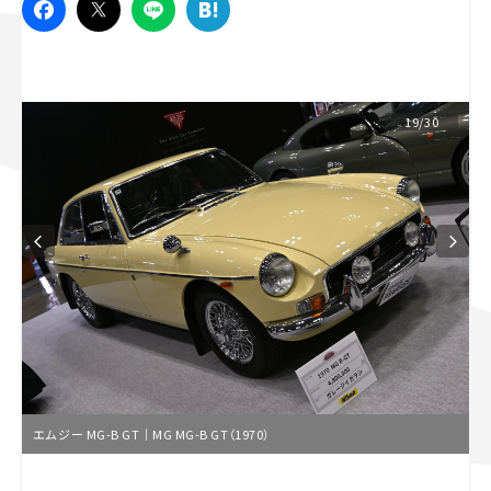
スズキ ジムニー｜Suzuki Jimny
スズキ｜Suzuki
マツダ｜Mazda
マツダ ロードスター｜Mazda Roadster
19/30
エムジー MG-B GT｜MG MG-B GT（1970）
L