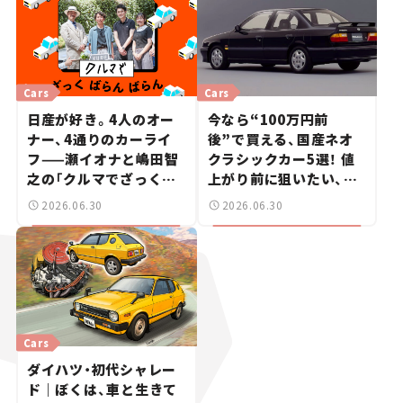
Cars
Cars
日産が好き。4人のオー
今なら“100万円前
ナー、4通りのカーライ
後”で買える、国産ネオ
フ——瀬イオナと嶋田智
クラシックカー5選！ 値
之の「クルマでざっくば
上がり前に狙いたい、中
らんばらん！」＃19
古車探しをお手伝い――ちょ
2026.06.30
2026.06.30
っとイケてるマイカー選
び #02
Cars
ダイハツ・初代シャレー
ド｜ぼくは、車と生きて