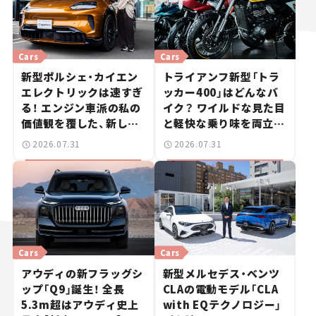
Cars
Cars
新型ポルシェ・カイエン
トライアンフ新型「トラ
エレクトリックは速すぎ
ッカー400」はどんなバ
る！ エンジン車派の私の
イク？ ワイルドな見た目
価値観を覆した、新しい
と軽快な乗り味を両立し
ポルシェの走り。
た400ccフラットトラッ
2026.07.31
2026.07.31
カー【試乗レビュー】
Cars
Cars
アウディの新フラッグシ
新型メルセデス・ベンツ
ップ「Q9」誕生！ 全長
CLAの電動モデル「CLA
5.3m超はアウディ史上
with EQテクノロジー」