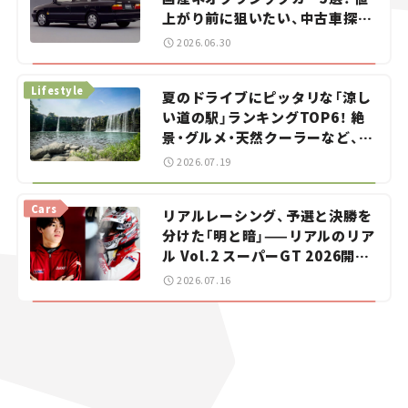
上がり前に狙いたい、中古車探し
をお手伝い――ちょっとイケてるマ
2026.06.30
イカー選び #02
Lifestyle
夏のドライブにピッタリな「涼し
い道の駅」ランキングTOP6！ 絶
景・グルメ・天然クーラーなど、避
暑におすすめのスポットを紹介
2026.07.19
【道の駅マニアの推し駅ガイド】
vol.15
Cars
リアルレーシング、予選と決勝を
分けた「明と暗」——リアルのリア
ル Vol.2 スーパーGT 2026開幕
戦 岡山国際サーキット
2026.07.16