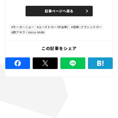
o
/
U
a
n
d
記事ページへ戻る
m
e
u
d
t
:
e
4
8
モーターショー
ユーズドカー（中古車）
旧車・クラシックカー
.
原アキラ｜Akira HARA
8
9
%
この記事をシェア