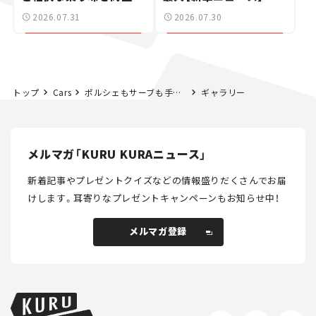
た400ccフラットトラッ
2026.07.31
2026.07.30
カー【試乗レビュー】
トップ
Cars
ポルシェもサーブも手に入る？ “アンダー500万円”で買える憧れのヘリテージカー5選！【オートモビルカウンシル2026】
ギャラリー
メルマガ「KURU KURAニュース」
新着記事やプレゼントクイズなどの情報盛りだくさんでお届
けします。
耳寄りなプレゼントキャンペーンもお知らせ中！
メルマガ登録
メルマガ登録