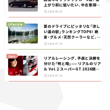
上がり前に狙いたい、中古車探し
をお手伝い――ちょっとイケてるマ
2026.06.30
イカー選び #02
Lifestyle
夏のドライブにピッタリな「涼し
い道の駅」ランキングTOP6！ 絶
景・グルメ・天然クーラーなど、避
暑におすすめのスポットを紹介
2026.07.19
【道の駅マニアの推し駅ガイド】
vol.15
Cars
リアルレーシング、予選と決勝を
分けた「明と暗」——リアルのリア
ル Vol.2 スーパーGT 2026開幕
戦 岡山国際サーキット
2026.07.16