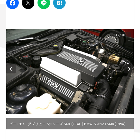
スズキ ジムニー｜Suzuki Jimny
スズキ｜Suzuki
マツダ｜Mazda
マツダ ロードスター｜Mazda Roadster
12/30
ビー・エム・ダブリュー 5シリーズ 540i（E34）｜BMW 5Series 540i（1994）
L