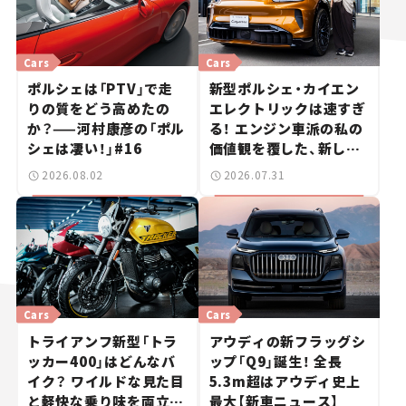
Cars
Cars
ポルシェは「PTV」で走
新型ポルシェ・カイエン
りの質をどう高めたの
エレクトリックは速すぎ
か？——河村康彦の「ポル
る！ エンジン車派の私の
シェは凄い！」#16
価値観を覆した、新しい
ポルシェの走り。
2026.08.02
2026.07.31
Cars
Cars
トライアンフ新型「トラ
アウディの新フラッグシ
ッカー400」はどんなバ
ップ「Q9」誕生！ 全長
イク？ ワイルドな見た目
5.3m超はアウディ史上
と軽快な乗り味を両立し
最大【新車ニュース】