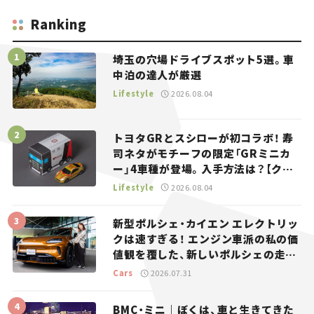
Ranking
埼玉の穴場ドライブスポット5選。車
中泊の達人が厳選
Lifestyle
2026.08.04
トヨタGRとスシローが初コラボ！ 寿
司ネタがモチーフの限定「GRミニカ
ー」4車種が登場。入手方法は？【クル
マとホビー】
Lifestyle
2026.08.04
新型ポルシェ・カイエン エレクトリッ
クは速すぎる！ エンジン車派の私の価
値観を覆した、新しいポルシェの走
り。
Cars
2026.07.31
BMC・ミニ｜ぼくは、車と生きてきた