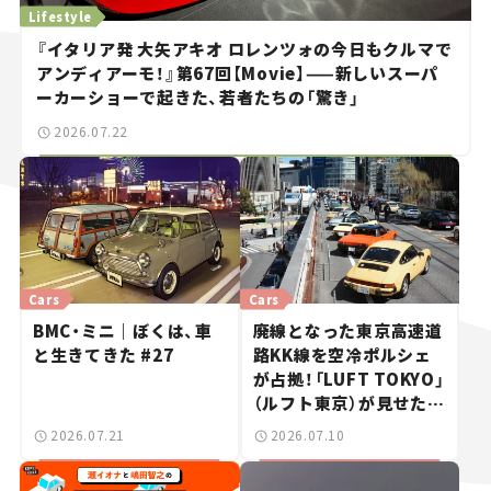
Lifestyle
『イタリア発 大矢アキオ ロレンツォの今日もクルマで
アンディアーモ！』第67回【Movie】——新しいスーパ
ーカーショーで起きた、若者たちの「驚き」
2026.07.22
Cars
Cars
BMC・ミニ｜ぼくは、車
廃線となった東京高速道
と生きてきた #27
路KK線を空冷ポルシェ
が占拠！「LUFT TOKYO」
（ルフト東京）が見せた奇
跡の一日——ハッサンの
2026.07.21
2026.07.10
週末カーミーティング通
信 #2