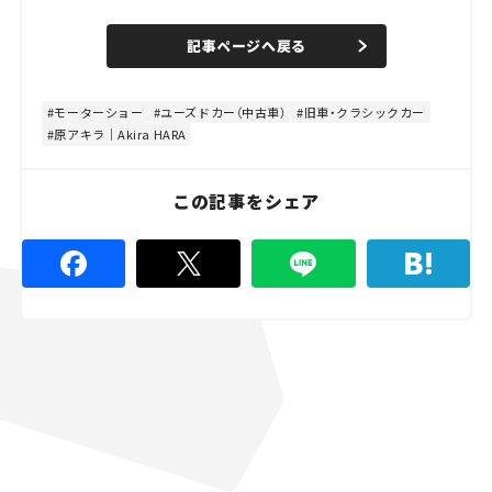
o
/
U
a
n
d
記事ページへ戻る
m
e
u
d
t
:
e
4
8
モーターショー
ユーズドカー（中古車）
旧車・クラシックカー
.
原アキラ｜Akira HARA
8
9
%
この記事をシェア