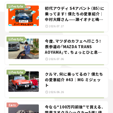
Lifestyle
初代アウディ S4アバント（B5）に
乗ってます！ 僕たちの愛車紹介｜
中村大輝さん——瀬イオナと嶋田
智之の「クルマでざっくばらんば
2026.07.17
らん！」＃20
Lifestyle
今度、マツダのカフェへ行こう！
表参道の「MAZDA TRANS
AOYAMA」で、ちょっとひと息。
——連載｜CCGとクルマでどうす
2026.07.06
る？＜第13回＞
Lifestyle
クルマ、何に乗ってるの？ 僕たち
の愛車紹介 #43｜MG ミジェッ
ト
2026.06.26
Cars
今なら“100万円前後”で買える、
国産ネオクラシックカー5選！ 値