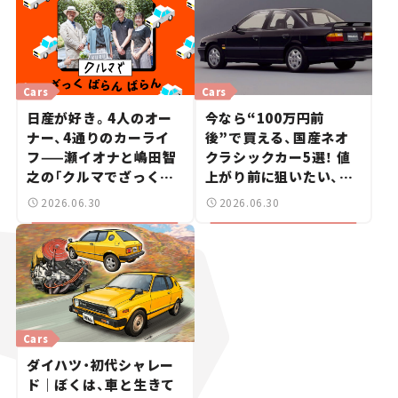
Cars
Cars
日産が好き。4人のオー
今なら“100万円前
ナー、4通りのカーライ
後”で買える、国産ネオ
フ——瀬イオナと嶋田智
クラシックカー5選！ 値
之の「クルマでざっくば
上がり前に狙いたい、中
らんばらん！」＃19
古車探しをお手伝い――ちょ
2026.06.30
2026.06.30
っとイケてるマイカー選
び #02
Cars
ダイハツ・初代シャレー
ド｜ぼくは、車と生きて