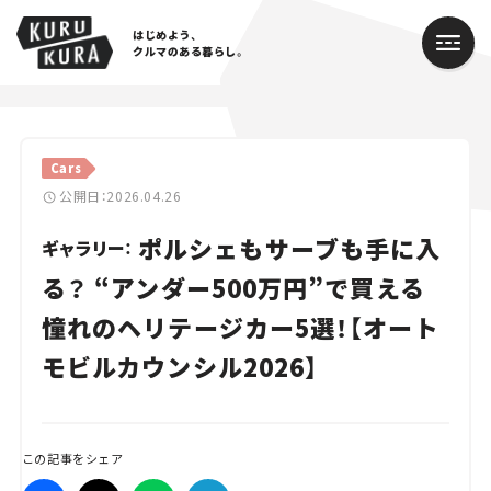
はじめよう、
クルマのある暮らし。
カテゴリ
Cars
Cars
公開日：2026.04.26
ポルシェもサーブも手に入
Lifestyle
ギャラリー：
る？ “アンダー500万円”で買える
Traffic
憧れのヘリテージカー5選！【オート
Special
モビルカウンシル2026】
Series
Campaign
この記事をシェア
人気のハッシュタグ