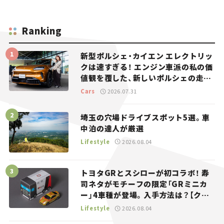
Ranking
新型ポルシェ・カイエン エレクトリッ
クは速すぎる！ エンジン車派の私の価
値観を覆した、新しいポルシェの走
り。
Cars
2026.07.31
埼玉の穴場ドライブスポット5選。車
中泊の達人が厳選
Lifestyle
2026.08.04
トヨタGRとスシローが初コラボ！ 寿
司ネタがモチーフの限定「GRミニカ
ー」4車種が登場。入手方法は？【クル
マとホビー】
Lifestyle
2026.08.04