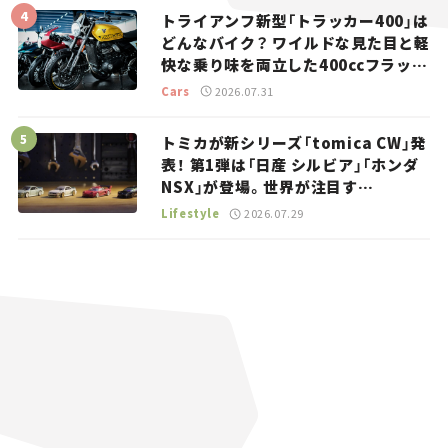
トライアンフ新型「トラッカー400」は
どんなバイク？ ワイルドな見た目と軽
快な乗り味を両立した400ccフラット
トラッカー【試乗レビュー】
Cars
2026.07.31
トミカが新シリーズ「tomica CW」発
表！ 第1弾は「日産 シルビア」「ホンダ
NSX」が登場。世界が注目す
る“JDM”に焦点【クルマとホビー】
Lifestyle
2026.07.29