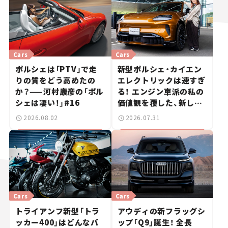
Cars
Cars
ポルシェは「PTV」で走
新型ポルシェ・カイエン
りの質をどう高めたの
エレクトリックは速すぎ
か？——河村康彦の「ポル
る！ エンジン車派の私の
シェは凄い！」#16
価値観を覆した、新しい
ポルシェの走り。
2026.08.02
2026.07.31
Cars
Cars
トライアンフ新型「トラ
アウディの新フラッグシ
ッカー400」はどんなバ
ップ「Q9」誕生！ 全長