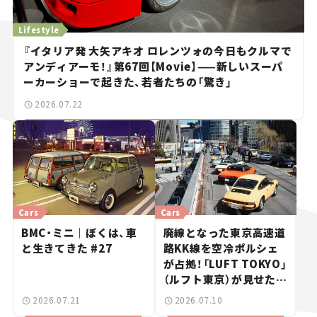
Lifestyle
『イタリア発 大矢アキオ ロレンツォの今日もクルマで
アンディアーモ！』第67回【Movie】——新しいスーパ
ーカーショーで起きた、若者たちの「驚き」
2026.07.22
Cars
Cars
BMC・ミニ｜ぼくは、車
廃線となった東京高速道
と生きてきた #27
路KK線を空冷ポルシェ
が占拠！「LUFT TOKYO」
（ルフト東京）が見せた奇
跡の一日——ハッサンの
2026.07.21
2026.07.10
週末カーミーティング通