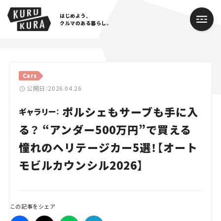
はじめよう、
クルマのある暮らし。
カテゴリ
Cars
Cars
公開日：2026.04.26
ポルシェもサーブも手に入
Lifestyle
ギャラリー：
る？ “アンダー500万円”で買える
Traffic
憧れのヘリテージカー5選！【オート
Special
モビルカウンシル2026】
Series
Campaign
この記事をシェア
人気のハッシュタグ