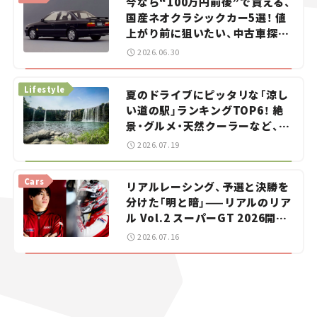
今なら“100万円前後”で買える、
国産ネオクラシックカー5選！ 値
上がり前に狙いたい、中古車探し
をお手伝い――ちょっとイケてるマ
2026.06.30
イカー選び #02
Lifestyle
夏のドライブにピッタリな「涼し
い道の駅」ランキングTOP6！ 絶
景・グルメ・天然クーラーなど、避
暑におすすめのスポットを紹介
2026.07.19
【道の駅マニアの推し駅ガイド】
vol.15
Cars
リアルレーシング、予選と決勝を
分けた「明と暗」——リアルのリア
ル Vol.2 スーパーGT 2026開幕
戦 岡山国際サーキット
2026.07.16