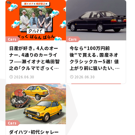
信 #2
Cars
Cars
日産が好き。4人のオー
今なら“100万円前
ナー、4通りのカーライ
後”で買える、国産ネオ
フ——瀬イオナと嶋田智
クラシックカー5選！ 値
之の「クルマでざっくば
上がり前に狙いたい、中
らんばらん！」＃19
古車探しをお手伝い――ちょ
2026.06.30
2026.06.30
っとイケてるマイカー選
び #02
Cars
ダイハツ・初代シャレー