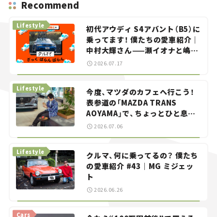
Recommend
Lifestyle
初代アウディ S4アバント（B5）に
乗ってます！ 僕たちの愛車紹介｜
中村大輝さん——瀬イオナと嶋田
智之の「クルマでざっくばらんば
2026.07.17
らん！」＃20
Lifestyle
今度、マツダのカフェへ行こう！
表参道の「MAZDA TRANS
AOYAMA」で、ちょっとひと息。
——連載｜CCGとクルマでどうす
2026.07.06
る？＜第13回＞
Lifestyle
クルマ、何に乗ってるの？ 僕たち
の愛車紹介 #43｜MG ミジェッ
ト
2026.06.26
Cars