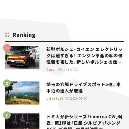
Ranking
新型ポルシェ・カイエン エレクトリッ
クは速すぎる！ エンジン車派の私の価
値観を覆した、新しいポルシェの走
り。
Cars
2026.07.31
埼玉の穴場ドライブスポット5選。車
中泊の達人が厳選
Lifestyle
2026.08.04
トミカが新シリーズ「tomica CW」発
表！ 第1弾は「日産 シルビア」「ホンダ