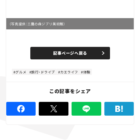
（写真提供：三鷹の森ジブリ美術館）
L
o
/
U
a
n
d
記事ページへ戻る
m
e
u
d
t
:
e
5
3
グルメ
旅行・ドライブ
カエライフ
体験
.
3
3
%
この記事をシェア