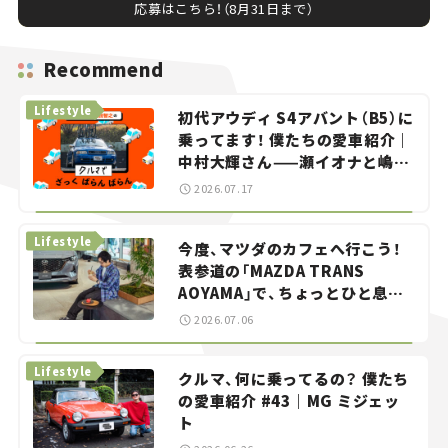
応募はこちら！（8月31日まで）
Recommend
Lifestyle
初代アウディ S4アバント（B5）に
乗ってます！ 僕たちの愛車紹介｜
中村大輝さん——瀬イオナと嶋田
智之の「クルマでざっくばらんば
2026.07.17
らん！」＃20
Lifestyle
今度、マツダのカフェへ行こう！
表参道の「MAZDA TRANS
AOYAMA」で、ちょっとひと息。
——連載｜CCGとクルマでどうす
2026.07.06
る？＜第13回＞
Lifestyle
クルマ、何に乗ってるの？ 僕たち
の愛車紹介 #43｜MG ミジェッ
ト