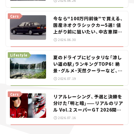
2026.06.26
Cars
今なら“100万円前後”で買える、
国産ネオクラシックカー5選！ 値
上がり前に狙いたい、中古車探し
をお手伝い――ちょっとイケてるマ
2026.06.30
イカー選び #02
Lifestyle
夏のドライブにピッタリな「涼し
い道の駅」ランキングTOP6！ 絶
景・グルメ・天然クーラーなど、避
暑におすすめのスポットを紹介
2026.07.19
【道の駅マニアの推し駅ガイド】
vol.15
Cars
リアルレーシング、予選と決勝を
分けた「明と暗」——リアルのリア
ル Vol.2 スーパーGT 2026開幕
戦 岡山国際サーキット
2026.07.16