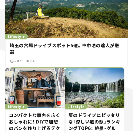
Lifestyle
埼玉の穴場ドライブスポット5選。車中泊の達人が厳
選
2026.08.04
Lifestyle
Lifestyle
コンパクトな車内を広く
夏のドライブにピッタリ
おしゃれに！ DIYで理想
な「涼しい道の駅」ランキ
のバンを作り上げるテク
ングTOP6！ 絶景・グル