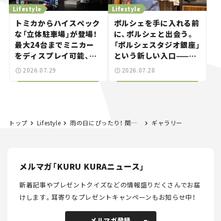
Lifestyle
Lifestyle
トミカからハイスペック
ポルシェを手に入れる前
な「立体駐車場」が登場！
に、ポルシェと出会う。
最大24台までミニカー
「ポルシェスタジオ銀座」
をディスプレイ可能、特
という新しい入口——連
別な「日産 GT-R
載｜CCGとクルマでどう
2026.07.29
2026.07.28
NISMO」も付属【クルマ
する？＜第14回＞
とホビー】
トップ
Lifestyle
雨の日にぴったり！ 関東にあるクルマで行けるおでかけ＆ドライブスポット厳選20選
ギャラリー
メルマガ「KURU KURAニュース」
新着記事やプレゼントクイズなどの情報盛りだくさんでお届
けします。
耳寄りなプレゼントキャンペーンもお知らせ中！
メルマガ登録