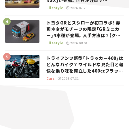
NSX」が登場。世界が注目す
る“JDM”に焦点【クルマとホビー】
Lifestyle
2026.07.29
トヨタGRとスシローが初コラボ！ 寿
司ネタがモチーフの限定「GRミニカ
ー」4車種が登場。入手方法は？【クル
マとホビー】
Lifestyle
2026.08.04
トライアンフ新型「トラッカー400」は
どんなバイク？ ワイルドな見た目と軽
快な乗り味を両立した400ccフラット
トラッカー【試乗レビュー】
Cars
2026.07.31