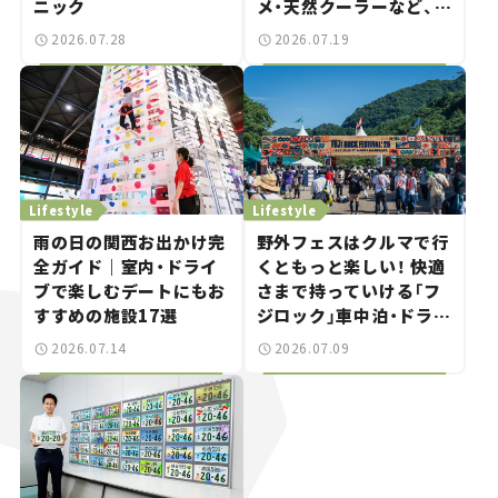
ニック
メ・天然クーラーなど、避
暑におすすめのスポット
2026.07.28
2026.07.19
を紹介【道の駅マニアの
推し駅ガイド】vol.15
Lifestyle
Lifestyle
雨の日の関西お出かけ完
野外フェスはクルマで行
全ガイド｜室内・ドライ
くともっと楽しい！ 快適
ブで楽しむデートにもお
さまで持っていける「フ
すすめの施設17選
ジロック」車中泊・ドライ
ブガイド。
2026.07.14
2026.07.09