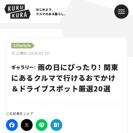
はじめよう、
クルマのある暮らし。
カテゴリ
Lifestyle
Cars
公開日：2026.05.25
雨の日にぴったり！ 関東
Lifestyle
ギャラリー：
にあるクルマで行けるおでかけ
Traffic
＆ドライブスポット厳選20選
Special
Series
この記事をシェア
Campaign
人気のハッシュタグ