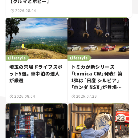
【クルマとホビー】
2026.08.04
Lifestyle
Lifestyle
埼玉の穴場ドライブスポ
トミカが新シリーズ
ット5選。車中泊の達人
「tomica CW」発表！ 第
が厳選
1弾は「日産 シルビア」
「ホンダ NSX」が登場。
世界が注目す
2026.08.04
2026.07.29
る“JDM"に焦点【クルマ
とホビー】