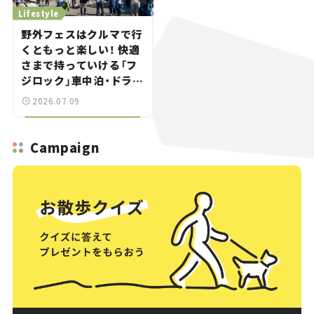
Lifestyle
野外フェスはクルマで行
くともっと楽しい！ 快適
さまで持っていける「フ
ジロック」車中泊・ドライ
ブガイド。
2026.07.09
Campaign