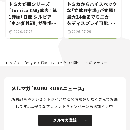
トミカが新シリーズ
トミカからハイスペック
「tomica CW」発表！ 第
な「立体駐車場」が登場！
1弾は「日産 シルビア」
最大24台までミニカー
「ホンダ NSX」が登場。
をディスプレイ可能、特
世界が注目す
別な「日産 GT-R
2026.07.29
2026.07.29
る“JDM"に焦点【クルマ
NISMO」も付属【クルマ
とホビー】
とホビー】
トップ
Lifestyle
雨の日にぴったり！ 関東にあるクルマで行けるおでかけ＆ドライブスポット厳選20選
ギャラリー
メルマガ「KURU KURAニュース」
新着記事やプレゼントクイズなどの情報盛りだくさんでお届
けします。
耳寄りなプレゼントキャンペーンもお知らせ中！
メルマガ登録