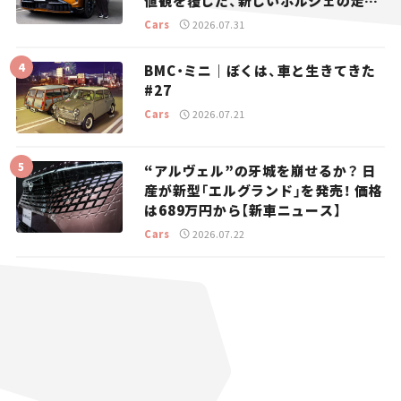
値観を覆した、新しいポルシェの走
り。
Cars
2026.07.31
BMC・ミニ｜ぼくは、車と生きてきた
#27
Cars
2026.07.21
“アルヴェル”の牙城を崩せるか？ 日
産が新型「エルグランド」を発売！ 価格
は689万円から【新車ニュース】
Cars
2026.07.22