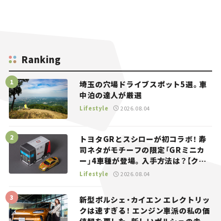
Ranking
埼玉の穴場ドライブスポット5選。車
中泊の達人が厳選
Lifestyle
2026.08.04
トヨタGRとスシローが初コラボ！ 寿
司ネタがモチーフの限定「GRミニカ
ー」4車種が登場。入手方法は？【クル
マとホビー】
Lifestyle
2026.08.04
新型ポルシェ・カイエン エレクトリッ
クは速すぎる！ エンジン車派の私の価