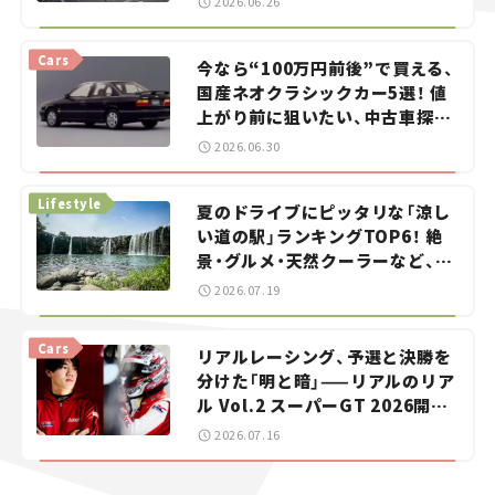
2026.06.26
Cars
今なら“100万円前後”で買える、
国産ネオクラシックカー5選！ 値
上がり前に狙いたい、中古車探し
をお手伝い――ちょっとイケてるマ
2026.06.30
イカー選び #02
Lifestyle
夏のドライブにピッタリな「涼し
い道の駅」ランキングTOP6！ 絶
景・グルメ・天然クーラーなど、避
暑におすすめのスポットを紹介
2026.07.19
【道の駅マニアの推し駅ガイド】
vol.15
Cars
リアルレーシング、予選と決勝を
分けた「明と暗」——リアルのリア
ル Vol.2 スーパーGT 2026開幕
戦 岡山国際サーキット
2026.07.16