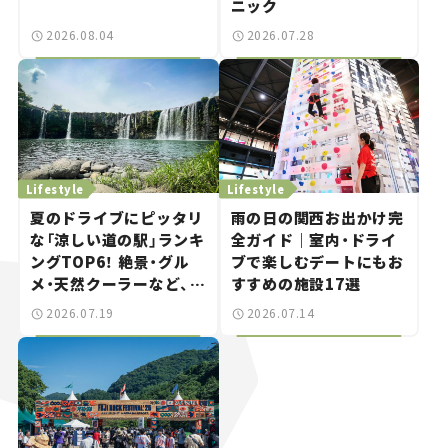
ニック
2026.08.04
2026.07.28
Lifestyle
Lifestyle
夏のドライブにピッタリ
雨の日の関西お出かけ完
な「涼しい道の駅」ランキ
全ガイド｜室内・ドライ
ングTOP6！ 絶景・グル
ブで楽しむデートにもお
メ・天然クーラーなど、避
すすめの施設17選
暑におすすめのスポット
2026.07.19
2026.07.14
を紹介【道の駅マニアの
推し駅ガイド】vol.15