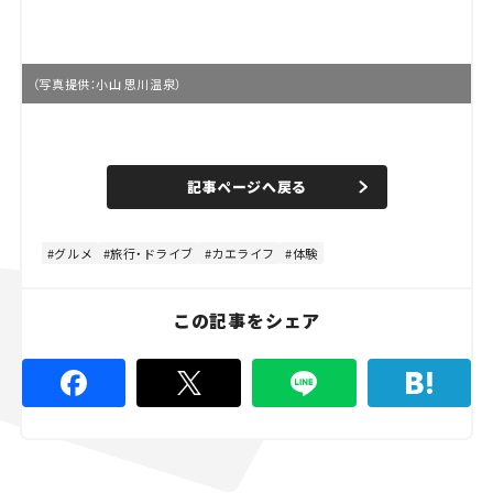
（写真提供：小山 思川温泉）
L
o
/
U
a
n
d
記事ページへ戻る
m
e
u
d
t
:
e
8
4
グルメ
旅行・ドライブ
カエライフ
体験
.
4
4
%
この記事をシェア