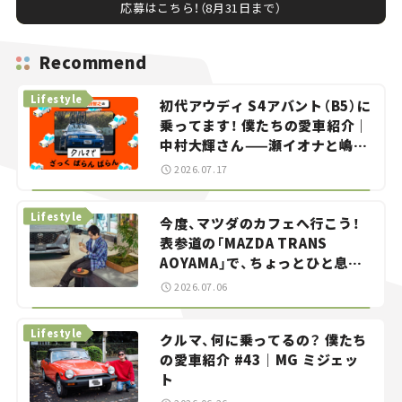
応募はこちら！（8月31日まで）
Recommend
Lifestyle
初代アウディ S4アバント（B5）に
乗ってます！ 僕たちの愛車紹介｜
中村大輝さん——瀬イオナと嶋田
智之の「クルマでざっくばらんば
2026.07.17
らん！」＃20
Lifestyle
今度、マツダのカフェへ行こう！
表参道の「MAZDA TRANS
AOYAMA」で、ちょっとひと息。
——連載｜CCGとクルマでどうす
2026.07.06
る？＜第13回＞
Lifestyle
クルマ、何に乗ってるの？ 僕たち
の愛車紹介 #43｜MG ミジェッ
ト