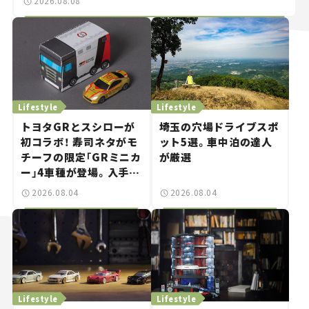
2026.08.08
Lifestyle
Lifestyle
トヨタGRとスシローが
埼玉の穴場ドライブスポ
初コラボ！ 寿司ネタがモ
ット5選。車中泊の達人
チーフの限定「GRミニカ
が厳選
ー」4車種が登場。入手方
法は？【クルマとホビー】
2026.08.04
2026.08.04
Lifestyle
Lifestyle