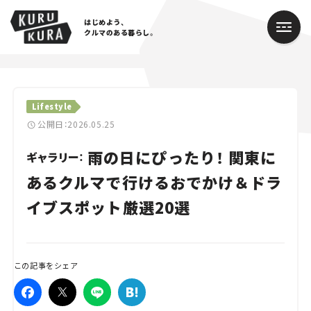
はじめよう、
クルマのある暮らし。
カテゴリ
Lifestyle
Cars
公開日：2026.05.25
雨の日にぴったり！ 関東に
Lifestyle
ギャラリー：
あるクルマで行けるおでかけ＆ドラ
Traffic
イブスポット厳選20選
Special
Series
この記事をシェア
Campaign
人気のハッシュタグ