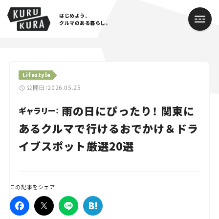
はじめよう、
クルマのある暮らし。
カテゴリ
Lifestyle
Cars
公開日：2026.05.25
雨の日にぴったり！ 関東に
Lifestyle
ギャラリー：
あるクルマで行けるおでかけ＆ドラ
Traffic
イブスポット厳選20選
Special
Series
この記事をシェア
Campaign
人気のハッシュタグ