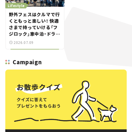
Lifestyle
野外フェスはクルマで行
くともっと楽しい！ 快適
さまで持っていける「フ
ジロック」車中泊・ドライ
ブガイド。
2026.07.09
Campaign