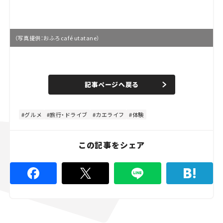
（写真提供：おふろcafé utatane）
L
o
/
U
a
n
d
記事ページへ戻る
m
e
u
d
t
:
e
8
0
グルメ
旅行・ドライブ
カエライフ
体験
.
0
0
%
この記事をシェア