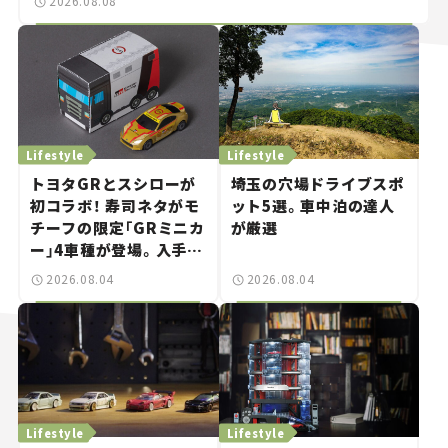
2026.08.08
Lifestyle
Lifestyle
トヨタGRとスシローが
埼玉の穴場ドライブスポ
初コラボ！ 寿司ネタがモ
ット5選。車中泊の達人
チーフの限定「GRミニカ
が厳選
ー」4車種が登場。入手方
法は？【クルマとホビー】
2026.08.04
2026.08.04
Lifestyle
Lifestyle