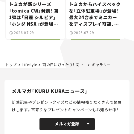
トミカが新シリーズ
トミカからハイスペック
「tomica CW」発表！ 第
な「立体駐車場」が登場！
1弾は「日産 シルビア」
最大24台までミニカー
「ホンダ NSX」が登場。
をディスプレイ可能、特
世界が注目す
別な「日産 GT-R
2026.07.29
2026.07.29
る“JDM"に焦点【クルマ
NISMO」も付属【クルマ
とホビー】
とホビー】
トップ
Lifestyle
雨の日にぴったり！ 関東にあるクルマで行けるおでかけ＆ドライブスポット厳選20選
ギャラリー
メルマガ「KURU KURAニュース」
新着記事やプレゼントクイズなどの情報盛りだくさんでお届
けします。
耳寄りなプレゼントキャンペーンもお知らせ中！
メルマガ登録