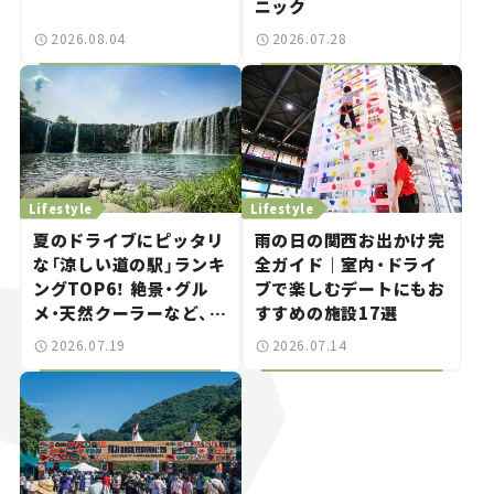
ニック
2026.08.04
2026.07.28
Lifestyle
Lifestyle
夏のドライブにピッタリ
雨の日の関西お出かけ完
な「涼しい道の駅」ランキ
全ガイド｜室内・ドライ
ングTOP6！ 絶景・グル
ブで楽しむデートにもお
メ・天然クーラーなど、避
すすめの施設17選
暑におすすめのスポット
2026.07.19
2026.07.14
を紹介【道の駅マニアの
推し駅ガイド】vol.15