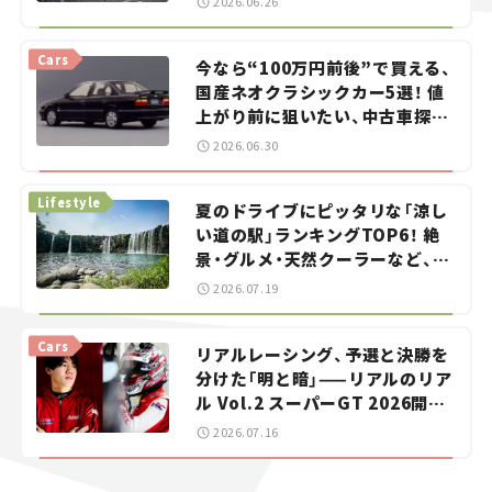
2026.06.26
Cars
今なら“100万円前後”で買える、
国産ネオクラシックカー5選！ 値
上がり前に狙いたい、中古車探し
をお手伝い――ちょっとイケてるマ
2026.06.30
イカー選び #02
Lifestyle
夏のドライブにピッタリな「涼し
い道の駅」ランキングTOP6！ 絶
景・グルメ・天然クーラーなど、避
暑におすすめのスポットを紹介
2026.07.19
【道の駅マニアの推し駅ガイド】
vol.15
Cars
リアルレーシング、予選と決勝を
分けた「明と暗」——リアルのリア
ル Vol.2 スーパーGT 2026開幕
戦 岡山国際サーキット
2026.07.16