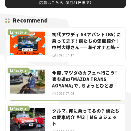
応募はこちら！（8月31日まで）
Recommend
Lifestyle
初代アウディ S4アバント（B5）に
乗ってます！ 僕たちの愛車紹介｜
中村大輝さん——瀬イオナと嶋田
智之の「クルマでざっくばらんば
2026.07.17
らん！」＃20
Lifestyle
今度、マツダのカフェへ行こう！
表参道の「MAZDA TRANS
AOYAMA」で、ちょっとひと息。
——連載｜CCGとクルマでどうす
2026.07.06
る？＜第13回＞
Lifestyle
クルマ、何に乗ってるの？ 僕たち
の愛車紹介 #43｜MG ミジェッ
ト