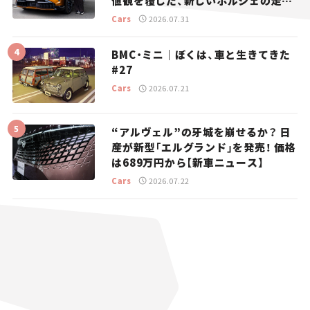
値観を覆した、新しいポルシェの走
り。
Cars
2026.07.31
BMC・ミニ｜ぼくは、車と生きてきた
#27
Cars
2026.07.21
“アルヴェル”の牙城を崩せるか？ 日
産が新型「エルグランド」を発売！ 価格
は689万円から【新車ニュース】
Cars
2026.07.22