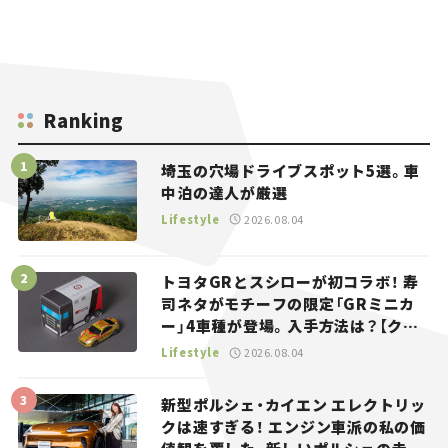
Ranking
埼玉の穴場ドライブスポット5選。車
中泊の達人が厳選
Lifestyle
2026.08.04
トヨタGRとスシローが初コラボ！ 寿
司ネタがモチーフの限定「GRミニカ
ー」4車種が登場。入手方法は？【クル
マとホビー】
Lifestyle
2026.08.04
新型ポルシェ・カイエン エレクトリッ
クは速すぎる！ エンジン車派の私の価