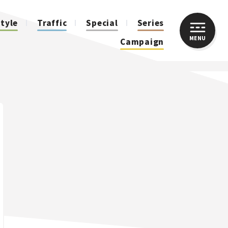
style
Traffic
Special
Series
MENU
CLOSE
Campaign
人気のハッシュタグ
スズキ ジムニー｜Suzuki Jimny
スズキ｜Suzuki
マツダ｜Mazda
マツダ ロードスター｜Mazda Roadster