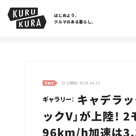
はじめよう、
クルマのある暮らし。
公開日：2026.04.23
Cars
キャデラッ
ギャラリー：
ックV」が上陸！ 
96km/h加速は3