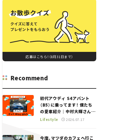
応募はこちら！（8月31日まで）
Recommend
初代アウディ S4アバント
（B5）に乗ってます！ 僕たち
の愛車紹介｜中村大輝さん
——瀬イオナと嶋田智之の
Lifestyle
2026.07.17
「クルマでざっくばらんばら
ん！」＃20
今度、マツダのカフェへ行こ