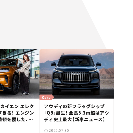
Cars
カイエン エレク
アウディの新フラッグシップ
ぎる！ エンジン
「Q9」誕生！ 全長5.3m超はアウ
値観を覆した、新
ディ史上最大【新車ニュース】
の走り。
2026.07.30