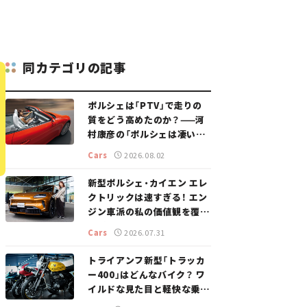
同カテゴリの記事
ポルシェは「PTV」で走りの
質をどう高めたのか？——河
村康彦の「ポルシェは凄い！」
#16
Cars
2026.08.02
新型ポルシェ・カイエン エレ
クトリックは速すぎる！ エン
ジン車派の私の価値観を覆し
た、新しいポルシェの走り。
Cars
2026.07.31
トライアンフ新型「トラッカ
ー400」はどんなバイク？ ワ
イルドな見た目と軽快な乗り
味を両立した400ccフラット