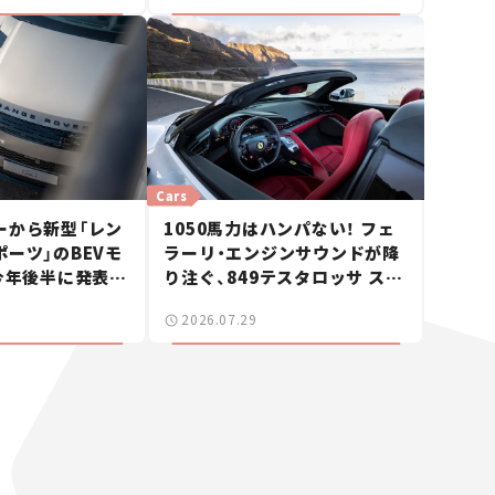
Cars
ーから新型「レン
1050馬力はハンパない！ フェ
ーツ」のBEVモ
ラーリ・エンジンサウンドが降
今年後半に発表へ
り注ぐ、849テスタロッサ スパ
】
イダーに試乗。
2026.07.29