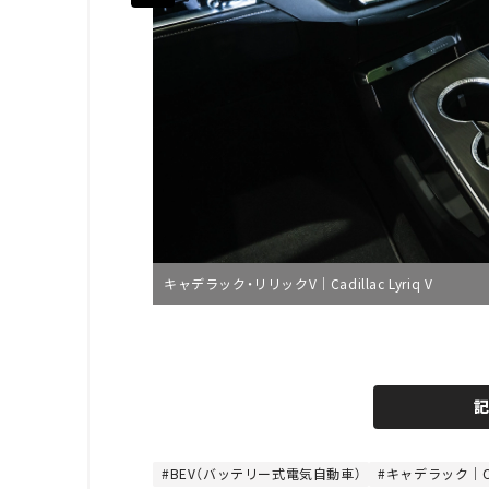
キャデラック・リリックV｜Cadillac Lyriq V
L
o
/
U
a
n
d
m
e
u
d
t
:
e
4
4
BEV（バッテリー式電気自動車）
キャデラック｜Cad
.