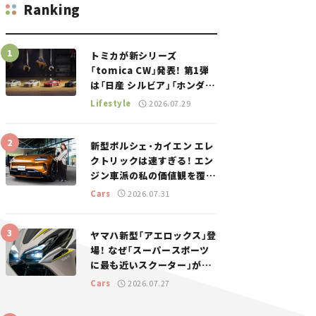
Ranking
トミカが新シリーズ
「tomica CW」発表！ 第1弾
は「日産 シルビア」「ホンダ
NSX」が登場。世界が注目す
Lifestyle
2026.07.29
る“JDM”に焦点【クルマとホ
ビー】
新型ポルシェ・カイエン エレ
クトリックは速すぎる！ エン
ジン車派の私の価値観を覆し
た、新しいポルシェの走り。
Cars
2026.07.31
ヤマハ新型「アエロックス」登
場！ なぜ「スーパースポーツ
に最も近いスクーター」がコ
ンセプトなのか？【新車ニュ
Cars
2026.07.27
ース】