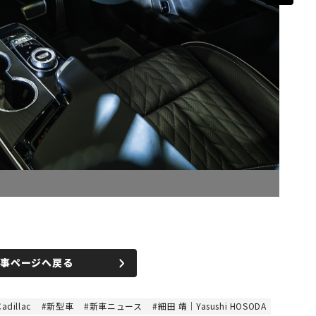
記事ページへ戻る
illac
新型車
新車ニュース
細田 靖｜Yasushi HOSODA