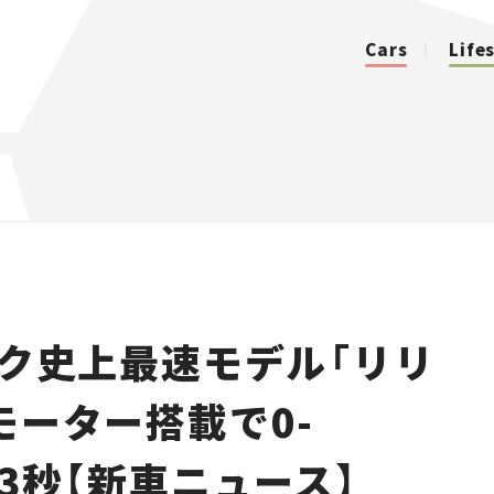
Cars
Life
カテゴリ
Cars
Lifestyle
ク史上最速モデル「リリ
Traffic
2モーター搭載で0-
Special
.3秒【新車ニュース】
Series