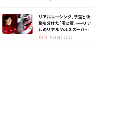
のスポットを紹介【道の駅マ
ニアの推し駅ガイド】vol.15
リアルレーシング、予選と決
勝を分けた「明と暗」——リア
ルのリアル Vol.2 スーパー
GT 2026開幕戦 岡山国際サ
Cars
2026.07.16
ーキット