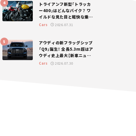
トライアンフ新型「トラッカ
ー400」はどんなバイク？ ワ
イルドな見た目と軽快な乗り
味を両立した400ccフラット
Cars
2026.07.31
トラッカー【試乗レビュー】
アウディの新フラッグシップ
「Q9」誕生！ 全長5.3m超はア
ウディ史上最大【新車ニュー
ス】
Cars
2026.07.30