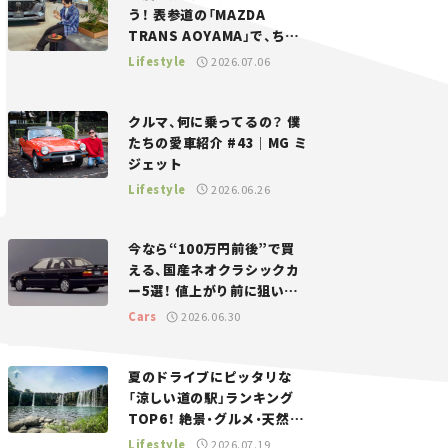
う！ 表参道の「MAZDA
TRANS AOYAMA」で、ちょ
っとひと息。——連載｜CCG
Lifestyle
2026.07.06
とクルマでどうする？＜第13
回＞
クルマ、何に乗ってるの？ 僕
たちの愛車紹介 #43｜MG ミ
ジェット
Lifestyle
2026.06.26
今なら“100万円前後”で買
える、国産ネオクラシックカ
ー5選！ 値上がり前に狙いた
い、中古車探しをお手伝い――ち
Cars
2026.06.30
ょっとイケてるマイカー選び
#02
夏のドライブにピッタリな
「涼しい道の駅」ランキング
TOP6！ 絶景・グルメ・天然ク
ーラーなど、避暑におすすめ
Lifestyle
2026.07.19