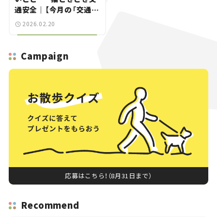
通安全｜【今月の「交通ま
にゃ～」Vol.8】
2026.02.20
Campaign
応募はこちら！（8月31日まで）
Recommend