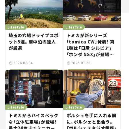
Lifestyle
Lifestyle
埼玉の穴場ドライブスポ
トミカが新シリーズ
ット5選。車中泊の達人
「tomica CW」発表！ 第
が厳選
1弾は「日産 シルビア」
「ホンダ NSX」が登場。
世界が注目す
2026.08.04
2026.07.29
る“JDM"に焦点【クルマ
とホビー】
Lifestyle
Lifestyle
トミカからハイスペック
ポルシェを手に入れる前
な「立体駐車場」が登場！
に、ポルシェと出会う。
最大24台までミニカー
「ポルシェスタジオ銀座」