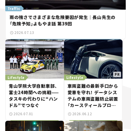
Traffic
雨の強さでさまざまな危険要因が発生｜長山先生の
「危険予知」よもやま話 第39回
2026.07.13
Lifestyle
Lifestyle
青山学院大学自動車部、
車両盗難の最新手口から
富士24時間への挑戦——
愛車を守れ！ データシス
タスキの代わりに“ハン
テムの車両盗難防止装置
ドル”でつなぐ
「カースティールブロッ
カーSOS820」は“ゲー
2026.07.01
2026.06.12
ムボーイ”にも対応する
スゴイやつ。