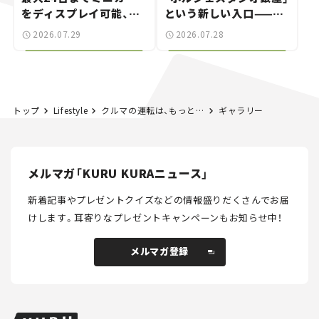
をディスプレイ可能、特
という新しい入口——連
別な「日産 GT-R
載｜CCGとクルマでどう
2026.07.29
2026.07.28
NISMO」も付属【クルマ
する？＜第14回＞
とホビー】
トップ
Lifestyle
クルマの運転は、もっとやさしくなれる。「国際女性デー」にOKISHUが「安心・おしゃれなカーライフセミナー」を開催！
ギャラリー
メルマガ「KURU KURAニュース」
新着記事やプレゼントクイズなどの情報盛りだくさんでお届
けします。
耳寄りなプレゼントキャンペーンもお知らせ中！
メルマガ登録