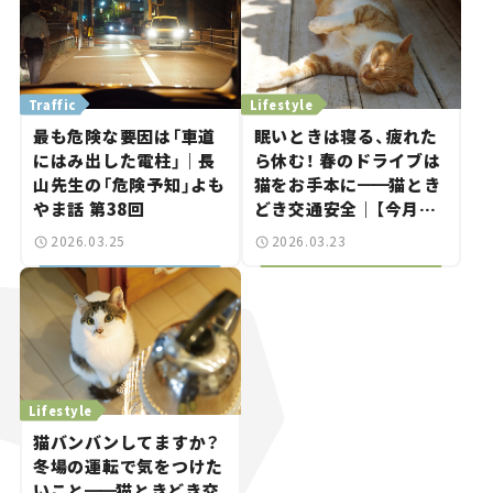
Traffic
Lifestyle
最も危険な要因は「車道
眠いときは寝る、疲れた
にはみ出した電柱」｜長
ら休む！ 春のドライブは
山先生の「危険予知」よも
猫をお手本に
━━
猫とき
やま話 第38回
どき交通安全｜【今月の
「交通まにゃ～」Vol.9】
2026.03.25
2026.03.23
Lifestyle
猫バンバンしてますか？
冬場の運転で気をつけた
いこと
━━
猫ときどき交