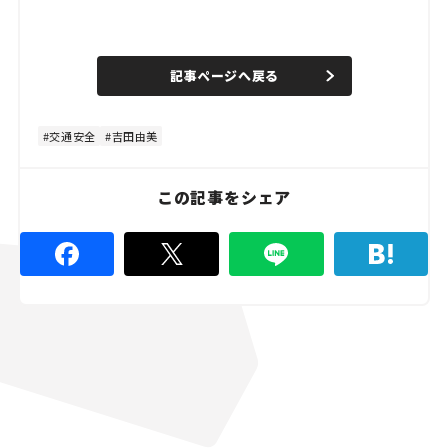
L
o
/
U
a
n
d
記事ページへ戻る
m
e
u
d
t
:
e
4
8
交通安全
吉田由美
.
8
9
%
この記事をシェア