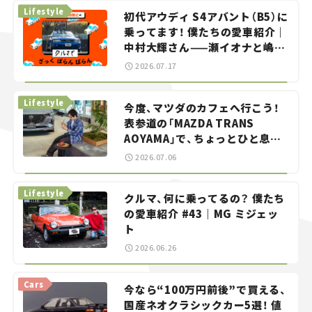
Lifestyle
初代アウディ S4アバント（B5）に
乗ってます！ 僕たちの愛車紹介｜
中村大輝さん——瀬イオナと嶋田
智之の「クルマでざっくばらんば
2026.07.17
らん！」＃20
Lifestyle
今度、マツダのカフェへ行こう！
表参道の「MAZDA TRANS
AOYAMA」で、ちょっとひと息。
——連載｜CCGとクルマでどうす
2026.07.06
る？＜第13回＞
Lifestyle
クルマ、何に乗ってるの？ 僕たち
の愛車紹介 #43｜MG ミジェッ
ト
2026.06.26
Cars
今なら“100万円前後”で買える、
国産ネオクラシックカー5選！ 値