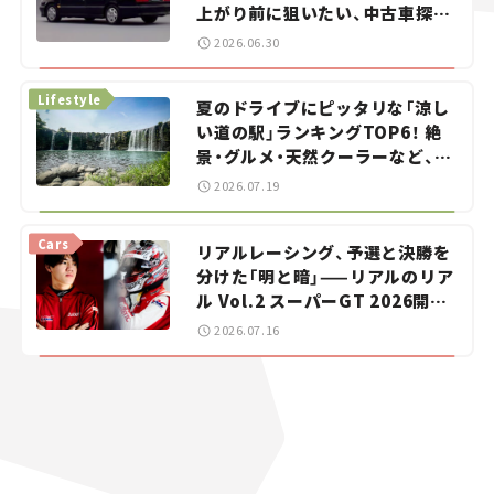
上がり前に狙いたい、中古車探し
をお手伝い――ちょっとイケてるマ
2026.06.30
イカー選び #02
Lifestyle
夏のドライブにピッタリな「涼し
い道の駅」ランキングTOP6！ 絶
景・グルメ・天然クーラーなど、避
暑におすすめのスポットを紹介
2026.07.19
【道の駅マニアの推し駅ガイド】
vol.15
Cars
リアルレーシング、予選と決勝を
分けた「明と暗」——リアルのリア
ル Vol.2 スーパーGT 2026開幕
戦 岡山国際サーキット
2026.07.16