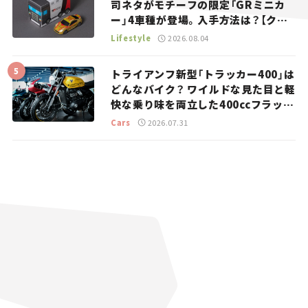
司ネタがモチーフの限定「GRミニカ
ー」4車種が登場。入手方法は？【クル
マとホビー】
Lifestyle
2026.08.04
トライアンフ新型「トラッカー400」は
どんなバイク？ ワイルドな見た目と軽
快な乗り味を両立した400ccフラット
トラッカー【試乗レビュー】
Cars
2026.07.31