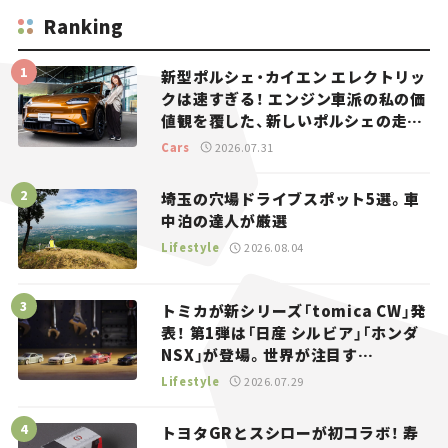
Ranking
新型ポルシェ・カイエン エレクトリッ
クは速すぎる！ エンジン車派の私の価
値観を覆した、新しいポルシェの走
り。
Cars
2026.07.31
埼玉の穴場ドライブスポット5選。車
中泊の達人が厳選
Lifestyle
2026.08.04
トミカが新シリーズ「tomica CW」発
表！ 第1弾は「日産 シルビア」「ホンダ
NSX」が登場。世界が注目す
る“JDM”に焦点【クルマとホビー】
Lifestyle
2026.07.29
トヨタGRとスシローが初コラボ！ 寿