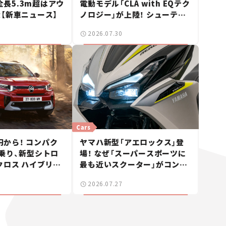
 全長5.3m超はアウ
電動モデル「CLA with EQテク
【新車ニュース】
ノロジー」が上陸！ シューティ
ングブレークも発売【新車ニュ
2026.07.30
ース】
Cars
0円から！ コンパク
ヤマハ新型「アエロックス」登
乗り、新型シトロ
場！ なぜ「スーパースポーツに
クロス ハイブリッ
最も近いスクーター」がコンセ
車ニュース】
プトなのか？【新車ニュース】
2026.07.27