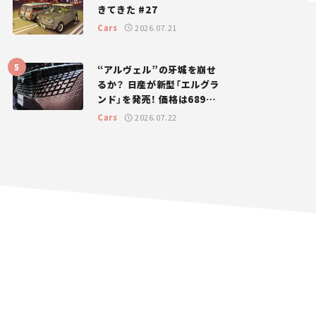
きてきた #27
Cars
2026.07.21
“アルヴェル”の牙城を崩せ
るか？ 日産が新型「エルグラ
ンド」を発売！ 価格は689万
円から【新車ニュース】
Cars
2026.07.22