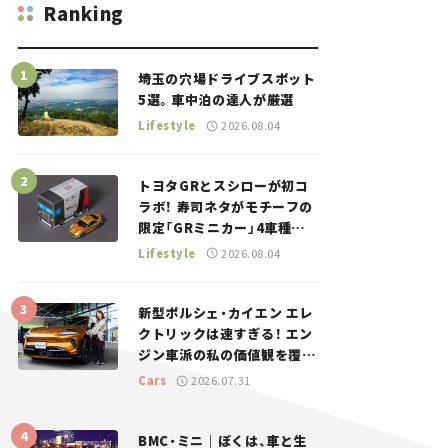
Ranking
埼玉の穴場ドライブスポット
5選。車中泊の達人が厳選
Lifestyle
2026.08.04
トヨタGRとスシローが初コ
ラボ！ 寿司ネタがモチーフの
限定「GRミニカー」4車種が
登場。入手方法は？【クルマ
Lifestyle
2026.08.04
とホビー】
新型ポルシェ・カイエン エレ
クトリックは速すぎる！ エン
ジン車派の私の価値観を覆し
た、新しいポルシェの走り。
Cars
2026.07.31
BMC・ミニ｜ぼくは、車と生