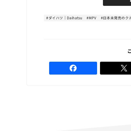
e
u
d
t
:
e
4
8
ダイハツ｜Daihatsu
MPV
日本未発売のク
.
8
9
%