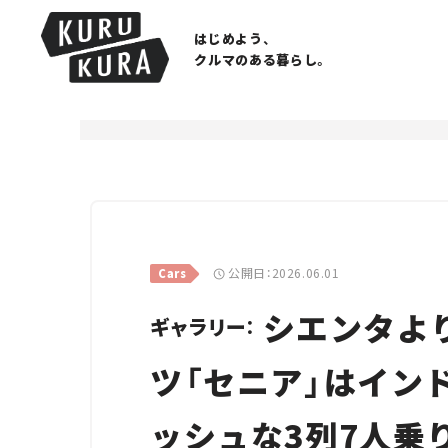
はじめよう、
クルマのある暮らし。
公開日：2026.06.01
Cars
シエンタより
ギャラリー：
ツ「セニア」はイン
ッシュな3列7人乗