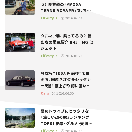
う！ 表参道の「MAZDA
TRANS AOYAMA」で、ちょ
っとひと息。——連載｜CCG
Lifestyle
2026.07.06
とクルマでどうする？＜第13
回＞
クルマ、何に乗ってるの？ 僕
たちの愛車紹介 #43｜MG ミ
ジェット
Lifestyle
2026.06.26
今なら“100万円前後”で買
える、国産ネオクラシックカ
ー5選！ 値上がり前に狙いた
い、中古車探しをお手伝い――ち
Cars
2026.06.30
ょっとイケてるマイカー選び
#02
夏のドライブにピッタリな
「涼しい道の駅」ランキング
TOP6！ 絶景・グルメ・天然ク
ーラーなど、避暑におすすめ
Lifestyle
2026.07.19