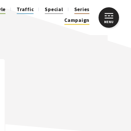
yle
Traffic
Special
Series
Campaign
MENU
CLOSE
人気のハッシュタグ
スズキ ジムニー｜Suzuki Jimny
スズキ｜Suzuki
マツダ｜Mazda
マツダ ロードスター｜Mazda Roadster