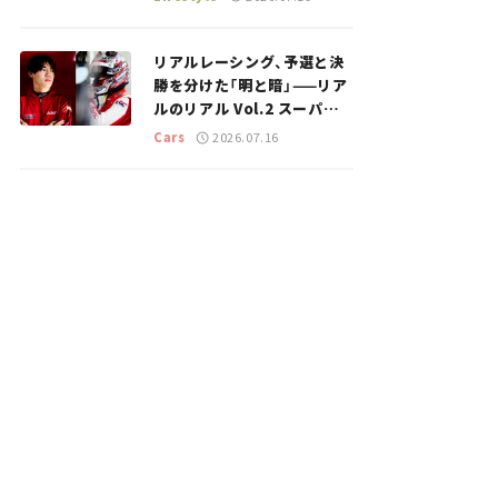
のスポットを紹介【道の駅マ
ニアの推し駅ガイド】vol.15
リアルレーシング、予選と決
勝を分けた「明と暗」——リア
ルのリアル Vol.2 スーパー
GT 2026開幕戦 岡山国際サ
Cars
2026.07.16
ーキット