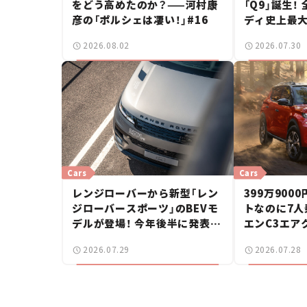
をどう高めたのか？——河村康
「Q9」誕生！
彦の「ポルシェは凄い！」#16
ディ史上最大
2026.08.02
2026.07.30
Cars
Cars
レンジローバーから新型「レン
399万900
ジローバースポーツ」のBEVモ
トなのに7人
デルが登場！ 今年後半に発表へ
エンC3エア
【新車ニュース】
ドが上陸【新
2026.07.29
2026.07.28