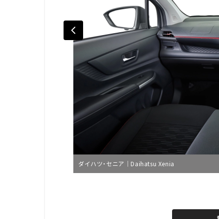
ダイハツ・セニア｜Daihatsu Xenia
L
o
/
U
a
n
d
m