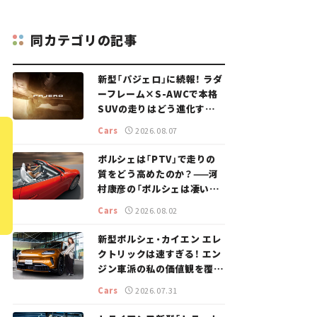
同カテゴリの記事
新型「パジェロ」に続報！ ラダ
ーフレーム×S-AWCで本格
SUVの走りはどう進化する？
【新車ニュース】
Cars
2026.08.07
ポルシェは「PTV」で走りの
質をどう高めたのか？——河
村康彦の「ポルシェは凄い！」
#16
Cars
2026.08.02
新型ポルシェ・カイエン エレ
クトリックは速すぎる！ エン
ジン車派の私の価値観を覆し
た、新しいポルシェの走り。
Cars
2026.07.31