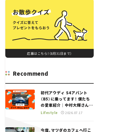
応募はこちら！（8月31日まで）
Recommend
初代アウディ S4アバント
（B5）に乗ってます！ 僕たち
の愛車紹介｜中村大輝さん
——瀬イオナと嶋田智之の
Lifestyle
2026.07.17
「クルマでざっくばらんばら
ん！」＃20
今度、マツダのカフェへ行こ