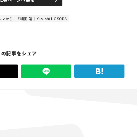
ルマたち
細田 靖｜Yasushi HOSODA
この記事をシェア