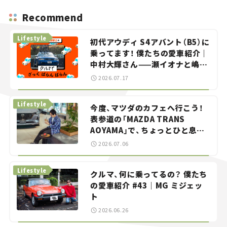
Recommend
Lifestyle
初代アウディ S4アバント（B5）に
乗ってます！ 僕たちの愛車紹介｜
中村大輝さん——瀬イオナと嶋田
智之の「クルマでざっくばらんば
2026.07.17
らん！」＃20
Lifestyle
今度、マツダのカフェへ行こう！
表参道の「MAZDA TRANS
AOYAMA」で、ちょっとひと息。
——連載｜CCGとクルマでどうす
2026.07.06
る？＜第13回＞
Lifestyle
クルマ、何に乗ってるの？ 僕たち
の愛車紹介 #43｜MG ミジェッ
ト
2026.06.26