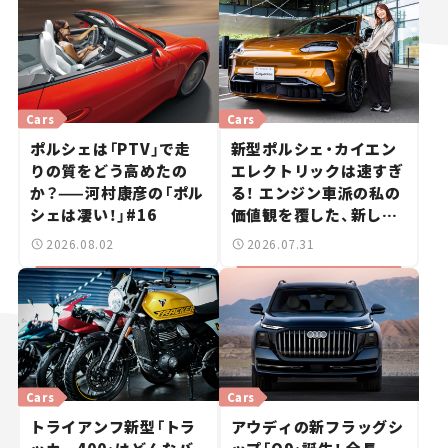
Cars
Cars
ポルシェは「PTV」で走
新型ポルシェ・カイエン
りの質をどう高めたの
エレクトリックは速すぎ
か？——河村康彦の「ポル
る！ エンジン車派の私の
シェは凄い！」#16
価値観を覆した、新しい
ポルシェの走り。
2026.08.02
2026.07.31
Cars
Cars
トライアンフ新型「トラ
アウディの新フラッグシ