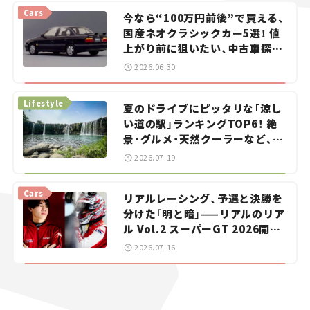
Cars
今なら“100万円前後”で買える、
国産ネオクラシックカー5選！ 値
上がり前に狙いたい、中古車探し
をお手伝い――ちょっとイケてるマ
2026.06.30
イカー選び #02
Lifestyle
夏のドライブにピッタリな「涼し
い道の駅」ランキングTOP6！ 絶
景・グルメ・天然クーラーなど、避
暑におすすめのスポットを紹介
2026.07.19
【道の駅マニアの推し駅ガイド】
vol.15
Cars
リアルレーシング、予選と決勝を
分けた「明と暗」——リアルのリア
ル Vol.2 スーパーGT 2026開幕
戦 岡山国際サーキット
2026.07.16