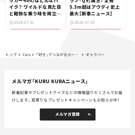
ッカー400」はどんなバ
ップ「Q9」誕生！ 全長
イク？ ワイルドな見た目
5.3m超はアウディ史上
と軽快な乗り味を両立し
最大【新車ニュース】
た400ccフラットトラッ
2026.07.31
2026.07.30
カー【試乗レビュー】
トップ
Cars
「好き」でつながるカーミーティング。「第3回 YOKOHAMA Car Session」レポート。クルマは“自己表現”へ
ギャラリー
メルマガ「KURU KURAニュース」
新着記事やプレゼントクイズなどの情報盛りだくさんでお届
けします。
耳寄りなプレゼントキャンペーンもお知らせ中！
メルマガ登録