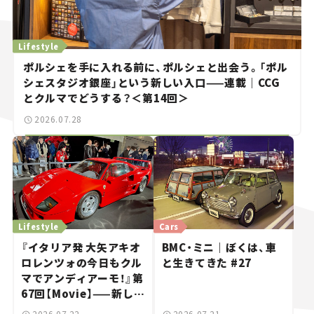
Lifestyle
ポルシェを手に入れる前に、ポルシェと出会う。「ポル
シェスタジオ銀座」という新しい入口——連載｜CCG
とクルマでどうする？＜第14回＞
2026.07.28
Lifestyle
Cars
『イタリア発 大矢アキオ
BMC・ミニ｜ぼくは、車
ロレンツォの今日もクル
と生きてきた #27
マでアンディアーモ！』第
67回【Movie】——新しい
スーパーカーショーで起
2026.07.22
2026.07.21