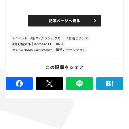
L
o
/
U
a
n
d
記事ページへ戻る
m
e
u
d
t
:
e
4
4
イベント
旧車・クラシックカー
若者とクルマ
.
渕野健太郎｜Kentaro FUCHINO
4
4
YOKOHAMA Car Session｜横浜カーセッション
%
この記事をシェア