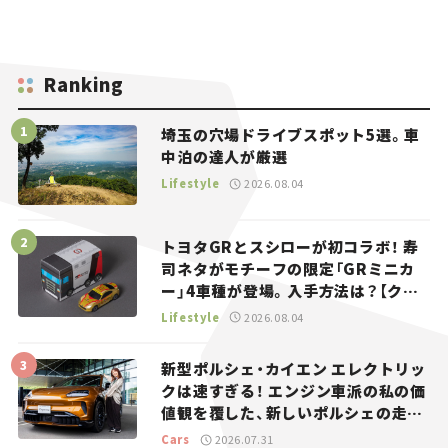
Ranking
埼玉の穴場ドライブスポット5選。車
中泊の達人が厳選
Lifestyle
2026.08.04
トヨタGRとスシローが初コラボ！ 寿
司ネタがモチーフの限定「GRミニカ
ー」4車種が登場。入手方法は？【クル
マとホビー】
Lifestyle
2026.08.04
新型ポルシェ・カイエン エレクトリッ
クは速すぎる！ エンジン車派の私の価
値観を覆した、新しいポルシェの走
り。
Cars
2026.07.31