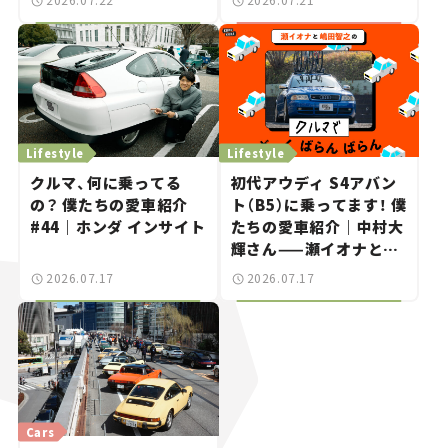
きた、若者たちの「驚き」
Lifestyle
Lifestyle
クルマ、何に乗ってる
初代アウディ S4アバン
の？ 僕たちの愛車紹介
ト（B5）に乗ってます！ 僕
#44｜ホンダ インサイト
たちの愛車紹介｜中村大
輝さん——瀬イオナと嶋
田智之の「クルマでざっ
2026.07.17
2026.07.17
くばらんばらん！」＃20
Cars