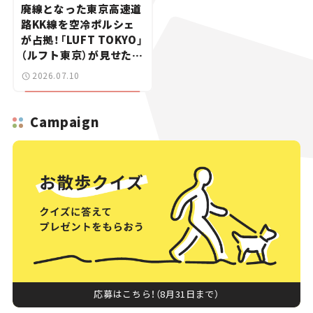
廃線となった東京高速道
路KK線を空冷ポルシェ
が占拠！「LUFT TOKYO」
（ルフト東京）が見せた奇
跡の一日——ハッサンの
2026.07.10
週末カーミーティング通
信 #2
Campaign
応募はこちら！（8月31日まで）