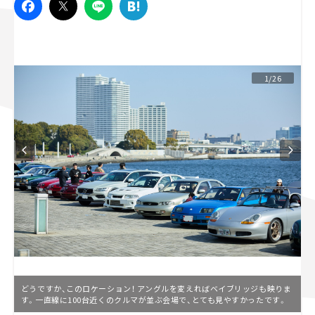
スズキ ジムニー｜Suzuki Jimny
スズキ｜Suzuki
マツダ｜Mazda
マツダ ロードスター｜Mazda Roadster
1/26
どうですか、このロケーション！ アングルを変えればベイブリッジも映りま
す。一直線に100台近くのクルマが並ぶ会場で、とても見やすかったです。