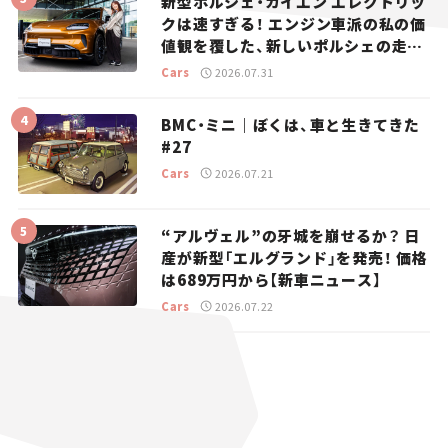
新型ポルシェ・カイエン エレクトリッ
クは速すぎる！ エンジン車派の私の価
値観を覆した、新しいポルシェの走
り。
Cars
2026.07.31
BMC・ミニ｜ぼくは、車と生きてきた
#27
Cars
2026.07.21
“アルヴェル”の牙城を崩せるか？ 日
産が新型「エルグランド」を発売！ 価格
は689万円から【新車ニュース】
Cars
2026.07.22