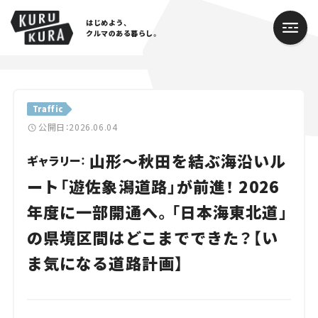
はじめよう、
クルマのある暮らし。
カテゴリ
Traffic
Cars
公開日：2026.06.04
山形～秋田を結ぶ海沿いル
Lifestyle
ギャラリー：
ート「遊佐象潟道路」が前進！ 2026
Traffic
年度に一部開通へ。「日本海東北道」
Special
の県境区間はどこまでできた？【い
Series
ま気になる道路計画】
Campaign
人気のハッシュタグ