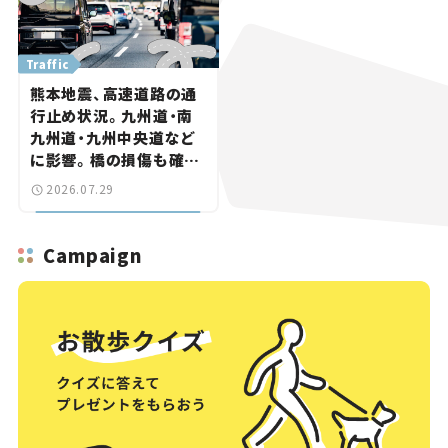
Traffic
熊本地震、高速道路の通
行止め状況。九州道・南
九州道・九州中央道など
に影響。橋の損傷も確認
【道路のニュース】
2026.07.29
Campaign