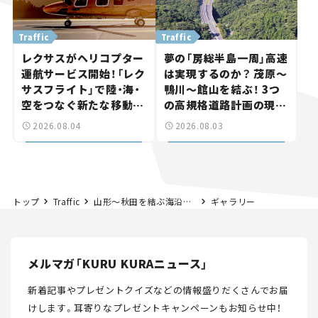
Traffic
Traffic
レクサスがヘリコプター
夢の「房総半島一周」高速
運航サービス開始！「レク
は実現するのか？ 茂原～
サスフライト」で陸・海・
鴨川～館山を結ぶ！ 3つ
空をつなぐ新たな移動体
の高規格道路計画の現
験とは
状。「館山鴨川道路」で検
2026.08.04
2026.08.03
討進む【いま気になる道
路計画】
トップ
Traffic
山形～秋田を結ぶ海沿いルート「遊佐象潟道路」が前進！ 2026年度に一部開通へ。「日本海東北道」の県境区間はどこまでできた？【いま気になる道路計画】
ギャラリー
メルマガ「KURU KURAニュース」
新着記事やプレゼントクイズなどの情報盛りだくさんでお届
けします。
耳寄りなプレゼントキャンペーンもお知らせ中！