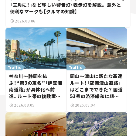
「三角に！」など珍しい警告灯・表示灯を解説。 意外と
便利なマークも【クルマの知識】
2026.08.06
Traffic
Traffic
神奈川～静岡を結
岡山～津山に新たな高速
ぶ！“第3の東名”「伊豆湘
ルート！「空港津山道路」
南道路」が具体化へ前
はどこまでできた？ 国道
進。ルート帯の複数案検
53号の渋滞緩和に期待。
討へ。熱海まで信号ゼロ
岡山市側でも動きが【い
2026.08.05
2026.08.04
が実現？ 【いま気になる
ま気になる道路計画】
道路計画】