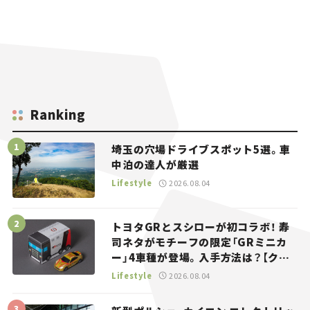
Ranking
埼玉の穴場ドライブスポット5選。車
中泊の達人が厳選
Lifestyle
2026.08.04
トヨタGRとスシローが初コラボ！ 寿
司ネタがモチーフの限定「GRミニカ
ー」4車種が登場。入手方法は？【クル
マとホビー】
Lifestyle
2026.08.04