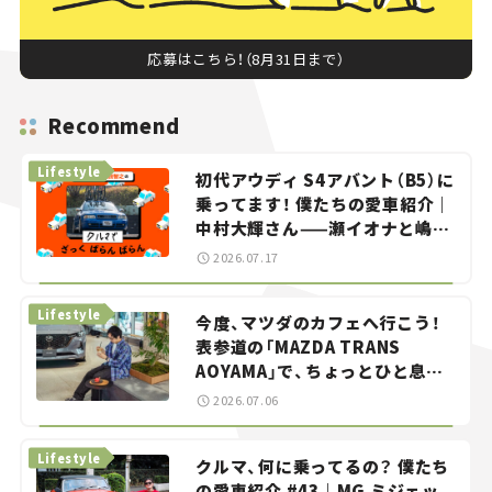
応募はこちら！（8月31日まで）
Recommend
Lifestyle
初代アウディ S4アバント（B5）に
乗ってます！ 僕たちの愛車紹介｜
中村大輝さん——瀬イオナと嶋田
智之の「クルマでざっくばらんば
2026.07.17
らん！」＃20
Lifestyle
今度、マツダのカフェへ行こう！
表参道の「MAZDA TRANS
AOYAMA」で、ちょっとひと息。
——連載｜CCGとクルマでどうす
2026.07.06
る？＜第13回＞
Lifestyle
クルマ、何に乗ってるの？ 僕たち
の愛車紹介 #43｜MG ミジェッ