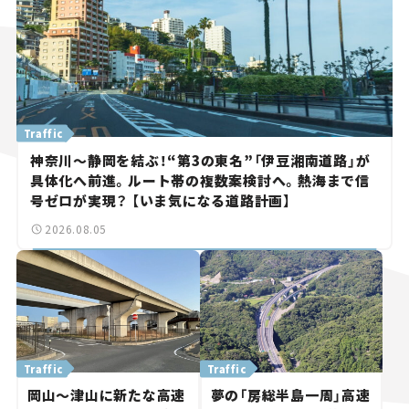
Traffic
神奈川～静岡を結ぶ！“第3の東名”「伊豆湘南道路」が
具体化へ前進。ルート帯の複数案検討へ。熱海まで信
号ゼロが実現？ 【いま気になる道路計画】
2026.08.05
Traffic
Traffic
岡山～津山に新たな高速
夢の「房総半島一周」高速