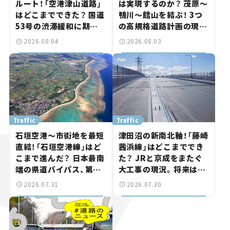
ルート！「空港津山道路」
は実現するのか？ 茂原～
はどこまでできた？ 国道
鴨川～館山を結ぶ！ 3つ
53号の渋滞緩和に期待。
の高規格道路計画の現
岡山市側でも動きが【い
状。「館山鴨川道路」で検
2026.08.04
2026.08.03
ま気になる道路計画】
討進む【いま気になる道
路計画】
Traffic
Traffic
石垣空港～市街地を最短
津田沼の新南北軸！「藤崎
直結！「石垣空港線」はど
茜浜線」はどこまででき
こまで進んだ？ 日本最南
た？ JRと京成をまたぐ
端の県道バイパス、第2
大工事の現況。将来は
工区も延伸開通 【いま気
「習志野～鎌ケ谷」を最短
2026.07.31
2026.07.30
になる道路計画】
直結【いま気になる道路
計画】