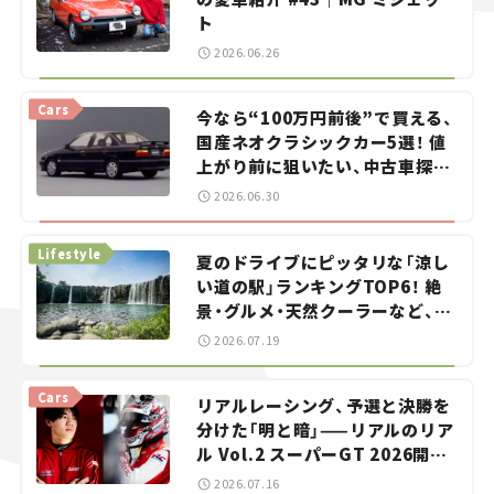
ト
2026.06.26
Cars
今なら“100万円前後”で買える、
国産ネオクラシックカー5選！ 値
上がり前に狙いたい、中古車探し
をお手伝い――ちょっとイケてるマ
2026.06.30
イカー選び #02
Lifestyle
夏のドライブにピッタリな「涼し
い道の駅」ランキングTOP6！ 絶
景・グルメ・天然クーラーなど、避
暑におすすめのスポットを紹介
2026.07.19
【道の駅マニアの推し駅ガイド】
vol.15
Cars
リアルレーシング、予選と決勝を
分けた「明と暗」——リアルのリア
ル Vol.2 スーパーGT 2026開幕
戦 岡山国際サーキット
2026.07.16