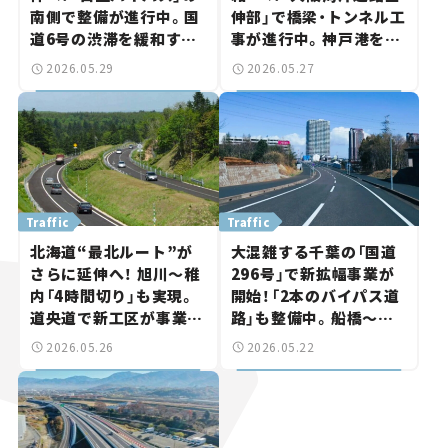
南側で整備が進行中。国
伸部」で橋梁・トンネル工
道6号の渋滞を緩和する
事が進行中。神戸港を跨
「Ⅱ期区間」はどこまで進
ぐ「巨大海上道路」はどこ
2026.05.29
2026.05.27
んだ？【いま気になる道
まで進んだ？【いま気に
路計画】
なる道路計画】
Traffic
Traffic
北海道“最北ルート”が
大混雑する千葉の「国道
さらに延伸へ！ 旭川～稚
296号」で新拡幅事業が
内「4時間切り」も実現。
開始！「2本のバイパス道
道央道で新工区が事業化
路」も整備中。船橋～佐
【いま気になる道路計画】
倉ルートはどう変わる？
2026.05.26
2026.05.22
【いま気になる道路計画】