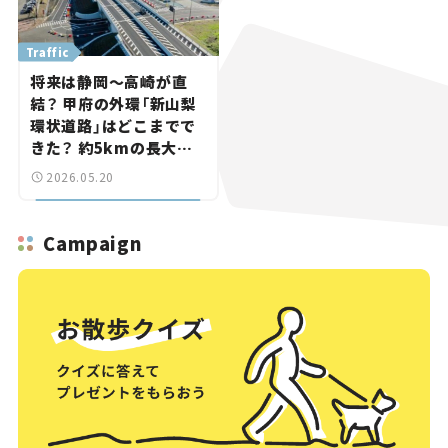
Traffic
将来は静岡～高崎が直
結？ 甲府の外環「新山梨
環状道路」はどこまでで
きた？ 約5kmの長大ト
ンネルも【いま気になる
2026.05.20
道路計画】
Campaign