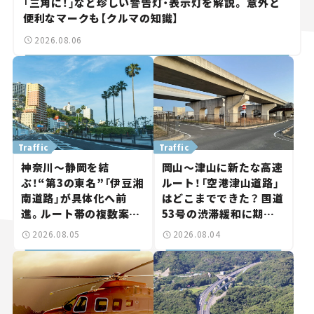
「三角に！」など珍しい警告灯・表示灯を解説。 意外と
便利なマークも【クルマの知識】
2026.08.06
Traffic
Traffic
神奈川～静岡を結
岡山～津山に新たな高速
ぶ！“第3の東名”「伊豆湘
ルート！「空港津山道路」
南道路」が具体化へ前
はどこまでできた？ 国道
進。ルート帯の複数案検
53号の渋滞緩和に期待。
討へ。熱海まで信号ゼロ
岡山市側でも動きが【い
2026.08.05
2026.08.04
が実現？ 【いま気になる
ま気になる道路計画】
道路計画】