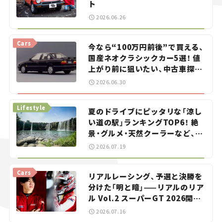
ト
2026.06.26
Cars
今なら“100万円前後”で買える、
国産ネオクラシックカー5選！ 値
上がり前に狙いたい、中古車探し
をお手伝い――ちょっとイケてるマ
2026.06.30
イカー選び #02
Lifestyle
夏のドライブにピッタリな「涼し
い道の駅」ランキングTOP6！ 絶
景・グルメ・天然クーラーなど、避
暑におすすめのスポットを紹介
2026.07.19
【道の駅マニアの推し駅ガイド】
vol.15
Cars
リアルレーシング、予選と決勝を
分けた「明と暗」——リアルのリア
ル Vol.2 スーパーGT 2026開幕
戦 岡山国際サーキット
2026.07.16