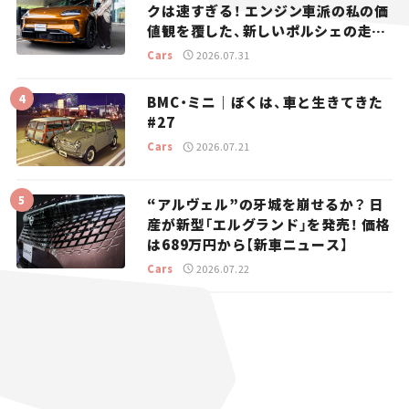
クは速すぎる！ エンジン車派の私の価
値観を覆した、新しいポルシェの走
り。
Cars
2026.07.31
BMC・ミニ｜ぼくは、車と生きてきた
#27
Cars
2026.07.21
“アルヴェル”の牙城を崩せるか？ 日
産が新型「エルグランド」を発売！ 価格
は689万円から【新車ニュース】
Cars
2026.07.22