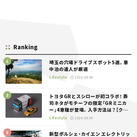
Ranking
埼玉の穴場ドライブスポット5選。車
中泊の達人が厳選
Lifestyle
2026.08.04
トヨタGRとスシローが初コラボ！ 寿
司ネタがモチーフの限定「GRミニカ
ー」4車種が登場。入手方法は？【クル
マとホビー】
Lifestyle
2026.08.04
新型ポルシェ・カイエン エレクトリッ