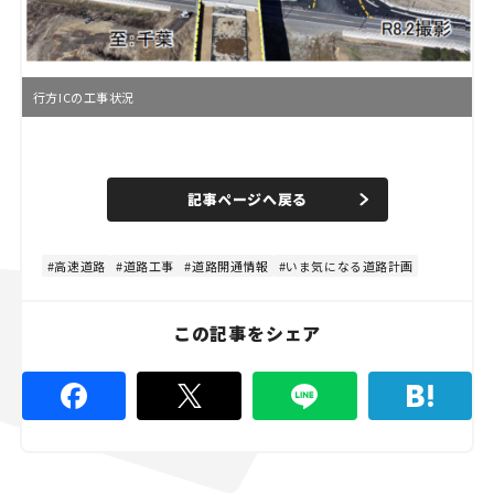
行方ICの工事状況
L
o
/
U
a
n
d
記事ページへ戻る
m
e
u
d
t
:
e
4
4
高速道路
道路工事
道路開通情報
いま気になる道路計画
.
4
4
%
この記事をシェア