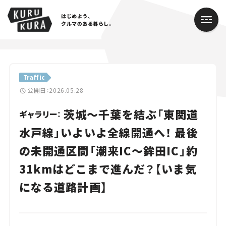
はじめよう、
クルマのある暮らし。
カテゴリ
Traffic
Cars
公開日：2026.05.28
茨城～千葉を結ぶ「東関道
Lifestyle
ギャラリー：
水戸線」いよいよ全線開通へ！ 最後
Traffic
の未開通区間「潮来IC～鉾田IC」約
Special
31kmはどこまで進んだ？【いま気
Series
になる道路計画】
Campaign
人気のハッシュタグ