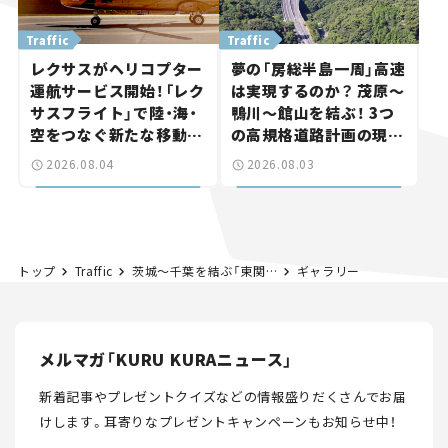
Traffic
Traffic
レクサスがヘリコプター
夢の「房総半島一周」高速
運航サービス開始！「レク
は実現するのか？ 茂原～
サスフライト」で陸・海・
鴨川～館山を結ぶ！ 3つ
空をつなぐ新たな移動体
の高規格道路計画の現
験とは
状。「館山鴨川道路」で検
2026.08.04
2026.08.03
討進む【いま気になる道
路計画】
トップ
Traffic
茨城～千葉を結ぶ「東関道水戸線」いよいよ全線開通へ！ 最後の未開通区間「潮来IC～鉾田IC」約31kmはどこまで進んだ？【いま気になる道路計画】
ギャラリー
メルマガ「KURU KURAニュース」
新着記事やプレゼントクイズなどの情報盛りだくさんでお届
けします。
耳寄りなプレゼントキャンペーンもお知らせ中！