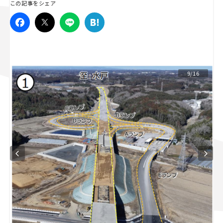
この記事をシェア
スズキ ジムニー｜Suzuki Jimny
スズキ｜Suzuki
マツダ｜Mazda
マツダ ロードスター｜Mazda Roadster
9/16