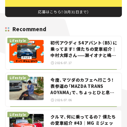
応募はこちら！（8月31日まで）
Recommend
Lifestyle
初代アウディ S4アバント（B5）に
乗ってます！ 僕たちの愛車紹介｜
中村大輝さん——瀬イオナと嶋田
智之の「クルマでざっくばらんば
2026.07.17
らん！」＃20
Lifestyle
今度、マツダのカフェへ行こう！
表参道の「MAZDA TRANS
AOYAMA」で、ちょっとひと息。
——連載｜CCGとクルマでどうす
2026.07.06
る？＜第13回＞
Lifestyle
クルマ、何に乗ってるの？ 僕たち
の愛車紹介 #43｜MG ミジェッ