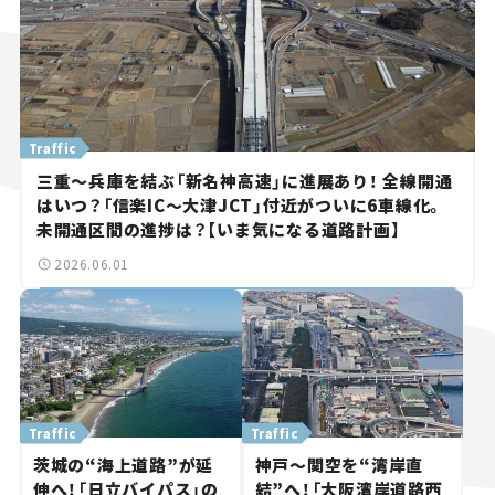
Traffic
三重～兵庫を結ぶ「新名神高速」に進展あり！ 全線開通
はいつ？「信楽IC～大津JCT」付近がついに6車線化。
未開通区間の進捗は？【いま気になる道路計画】
2026.06.01
Traffic
Traffic
茨城の“海上道路”が延
神戸～関空を“湾岸直
伸へ！「日立バイパス」の
結”へ！「大阪湾岸道路西