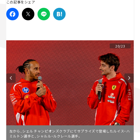
この記事をシェア
スズキ ジムニー｜Suzuki Jimny
スズキ｜Suzuki
マツダ｜Mazda
マツダ ロードスター｜Mazda Roadster
20/23
左から、シェル チャンピオンズクラブにてサプライズで登場したルイス・ハ
ミルトン選手と、シャルル・ルクレール選手。