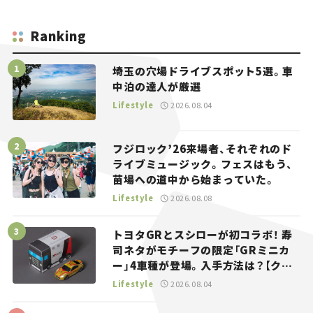
Ranking
埼玉の穴場ドライブスポット5選。車
中泊の達人が厳選
Lifestyle
2026.08.04
フジロック’26来場者、それぞれのド
ライブミュージック。フェスはもう、
苗場への道中から始まっていた。
Lifestyle
2026.08.08
トヨタGRとスシローが初コラボ！ 寿
司ネタがモチーフの限定「GRミニカ
ー」4車種が登場。入手方法は？【クル
マとホビー】
Lifestyle
2026.08.04