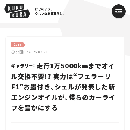
はじめよう、
クルマのある暮らし。
カテゴリ
Cars
Cars
公開日：2026.04.21
走行1万5000kmまでオイ
Lifestyle
ギャラリー：
ル交換不要!? 実力は“フェラーリ
Traffic
F1”お墨付き、シェルが発表した新
Special
エンジンオイルが、僕らのカーライ
Series
フを豊かにする
Campaign
人気のハッシュタグ