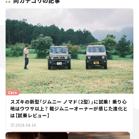
同カテゴリの記事
Cars
スズキの新型「ジムニー ノマド（2型）」に試乗！ 乗り心
地はウワサ以上？ 軽ジムニーオーナーが感じた進化と
は【試乗レビュー】
2026.08.10