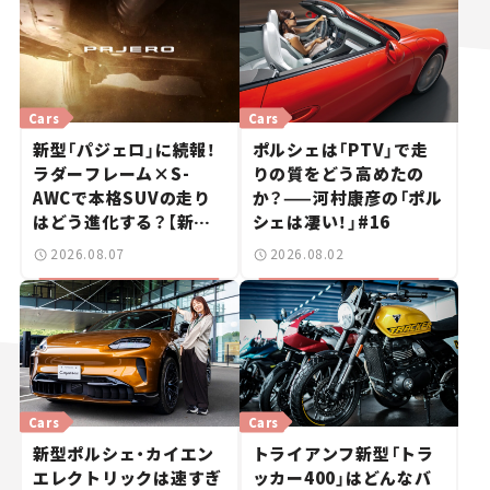
Cars
Cars
新型「パジェロ」に続報！
ポルシェは「PTV」で走
ラダーフレーム×S-
りの質をどう高めたの
AWCで本格SUVの走り
か？——河村康彦の「ポル
はどう進化する？【新車
シェは凄い！」#16
ニュース】
2026.08.07
2026.08.02
Cars
Cars
新型ポルシェ・カイエン
トライアンフ新型「トラ
エレクトリックは速すぎ
ッカー400」はどんなバ