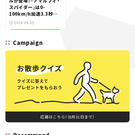
ルが登場！「アマルフィ・
スパイダー」は0-
100km/h加速3.3秒を
オープンで味わえる【新
2026.06.05
車ニュース】
Campaign
応募はこちら！（8月31日まで）