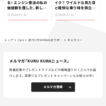
る！ エンジン車派の私の
イク？ ワイルドな見た目
価値観を覆した、新しい
と軽快な乗り味を両立し
ポルシェの走り。
た400ccフラットトラッ
2026.07.31
2026.07.31
カー【試乗レビュー】
トップ
Cars
走行1万5000kmまでオイル交換不要!? 実力は“フェラーリF1”お墨付き、シェルが発表した新エンジンオイルが、僕らのカーライフを豊かにする
ギャラリー
メルマガ「KURU KURAニュース」
新着記事やプレゼントクイズなどの情報盛りだくさんでお届
けします。
耳寄りなプレゼントキャンペーンもお知らせ中！
メルマガ登録