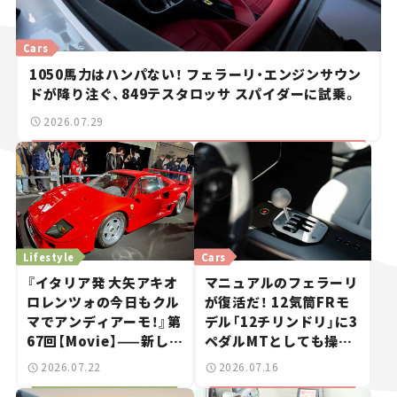
Cars
1050馬力はハンパない！ フェラーリ・エンジンサウン
ドが降り注ぐ、849テスタロッサ スパイダーに試乗。
2026.07.29
Lifestyle
Cars
『イタリア発 大矢アキオ
マニュアルのフェラーリ
ロレンツォの今日もクル
が復活だ！ 12気筒FRモ
マでアンディアーモ！』第
デル「12チリンドリ」に3
67回【Movie】——新しい
ペダルMTとしても操れ
スーパーカーショーで起
る「マヌアーレ」が登場！
2026.07.22
2026.07.16
きた、若者たちの「驚き」
【新車ニュース】