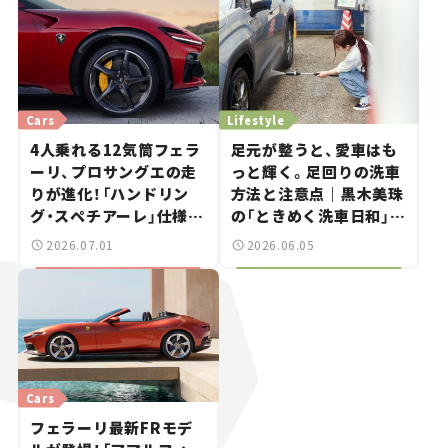
Cars
Lifestyle
4人乗れる12気筒フェラ
足元が整うと、愛車はも
ーリ、プロサングエの走
っと輝く。足回りの洗車
りが進化！「ハンドリン
方法と注意点｜黒木美珠
グ・スペチアーレ」仕様が
の「ときめく洗車日和」
登場【新車ニュース】
vol.03
2026.07.01
2026.06.05
Cars
フェラーリ最新FRモデ