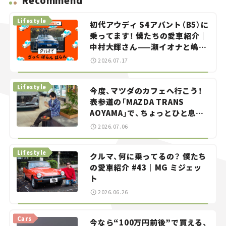
Recommend
Lifestyle
初代アウディ S4アバント（B5）に
乗ってます！ 僕たちの愛車紹介｜
中村大輝さん——瀬イオナと嶋田
智之の「クルマでざっくばらんば
2026.07.17
らん！」＃20
Lifestyle
今度、マツダのカフェへ行こう！
表参道の「MAZDA TRANS
AOYAMA」で、ちょっとひと息。
——連載｜CCGとクルマでどうす
2026.07.06
る？＜第13回＞
Lifestyle
クルマ、何に乗ってるの？ 僕たち
の愛車紹介 #43｜MG ミジェッ
ト
2026.06.26
Cars
今なら“100万円前後”で買える、