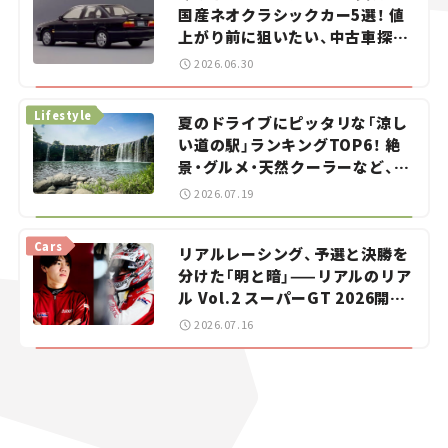
国産ネオクラシックカー5選！ 値
上がり前に狙いたい、中古車探し
をお手伝い――ちょっとイケてるマ
2026.06.30
イカー選び #02
Lifestyle
夏のドライブにピッタリな「涼し
い道の駅」ランキングTOP6！ 絶
景・グルメ・天然クーラーなど、避
暑におすすめのスポットを紹介
2026.07.19
【道の駅マニアの推し駅ガイド】
vol.15
Cars
リアルレーシング、予選と決勝を
分けた「明と暗」——リアルのリア
ル Vol.2 スーパーGT 2026開幕
戦 岡山国際サーキット
2026.07.16