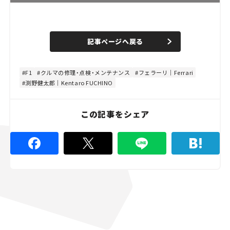
L
o
/
U
a
n
d
記事ページへ戻る
m
e
u
d
t
:
e
4
8
F1
クルマの修理・点検・メンテナンス
フェラーリ｜Ferrari
.
渕野健太郎｜Kentaro FUCHINO
8
9
%
この記事をシェア