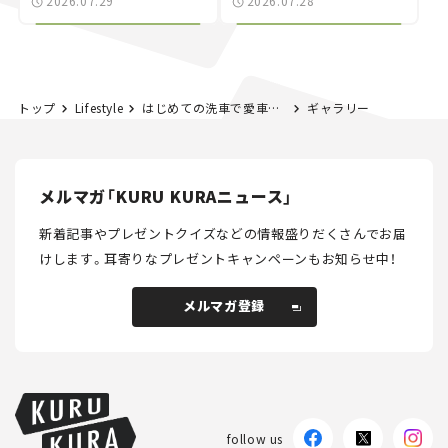
2026.07.29
2026.07.28
NISMO」も付属【クルマ
する？＜第14回＞
とホビー】
トップ
Lifestyle
はじめての洗車で愛車と向き合う。手洗い洗車の基本とコツ｜黒木美珠の「ときめく洗車日和」vol.02
ギャラリー
メルマガ「KURU KURAニュース」
新着記事やプレゼントクイズなどの情報盛りだくさんでお届
けします。
耳寄りなプレゼントキャンペーンもお知らせ中！
メルマガ登録
メルマガ登録
follow us