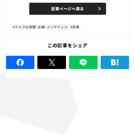
a
n
d
記事ページへ戻る
m
e
u
d
t
:
e
7
5
クルマの修理・点検・メンテナンス
洗車
.
5
6
%
この記事をシェア