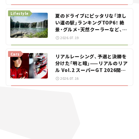
イカー選び #02
Lifestyle
夏のドライブにピッタリな「涼し
い道の駅」ランキングTOP6！ 絶
景・グルメ・天然クーラーなど、避
暑におすすめのスポットを紹介
2026.07.19
【道の駅マニアの推し駅ガイド】
vol.15
Cars
リアルレーシング、予選と決勝を
分けた「明と暗」——リアルのリア
ル Vol.2 スーパーGT 2026開幕
戦 岡山国際サーキット
2026.07.16