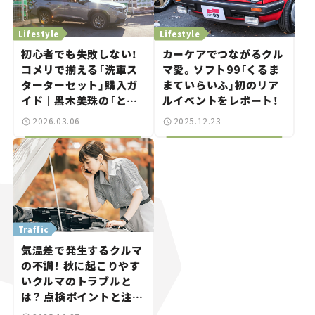
Lifestyle
Lifestyle
初⼼者でも失敗しない！
カーケアでつながるクル
コメリで揃える「洗⾞ス
マ愛。ソフト99「くるま
ターターセット」購入ガ
まていらいふ」初のリア
イド｜黒木美珠の「とき
ルイベントをレポート！
めく洗車日和」vol.01
2026.03.06
2025.12.23
Traffic
気温差で発生するクルマ
の不調！ 秋に起こりやす
いクルマのトラブルと
は？ 点検ポイントと注意
点。