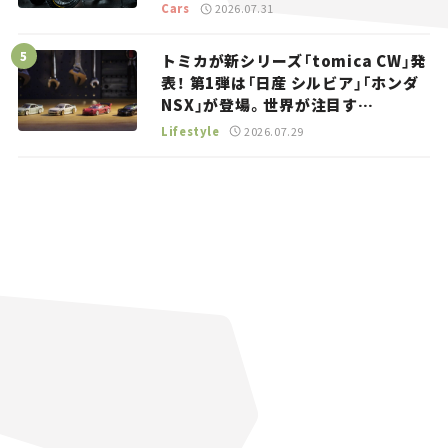
トラッカー【試乗レビュー】
Cars
2026.07.31
トミカが新シリーズ「tomica CW」発
表！ 第1弾は「日産 シルビア」「ホンダ
NSX」が登場。世界が注目す
る“JDM”に焦点【クルマとホビー】
Lifestyle
2026.07.29