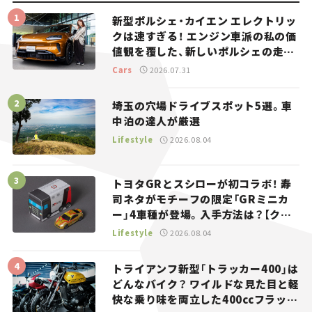
新型ポルシェ・カイエン エレクトリッ
クは速すぎる！ エンジン車派の私の価
値観を覆した、新しいポルシェの走
り。
Cars
2026.07.31
埼玉の穴場ドライブスポット5選。車
中泊の達人が厳選
Lifestyle
2026.08.04
トヨタGRとスシローが初コラボ！ 寿
司ネタがモチーフの限定「GRミニカ
ー」4車種が登場。入手方法は？【クル
マとホビー】
Lifestyle
2026.08.04
トライアンフ新型「トラッカー400」は
どんなバイク？ ワイルドな見た目と軽
快な乗り味を両立した400ccフラット