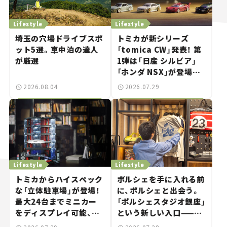
Lifestyle
Lifestyle
埼玉の穴場ドライブスポ
トミカが新シリーズ
ット5選。車中泊の達人
「tomica CW」発表！ 第
が厳選
1弾は「日産 シルビア」
「ホンダ NSX」が登場。
世界が注目す
2026.08.04
2026.07.29
る“JDM"に焦点【クルマ
とホビー】
Lifestyle
Lifestyle
トミカからハイスペック
ポルシェを手に入れる前
な「立体駐車場」が登場！
に、ポルシェと出会う。
最大24台までミニカー
「ポルシェスタジオ銀座」
をディスプレイ可能、特
という新しい入口——連
別な「日産 GT-R
載｜CCGとクルマでどう