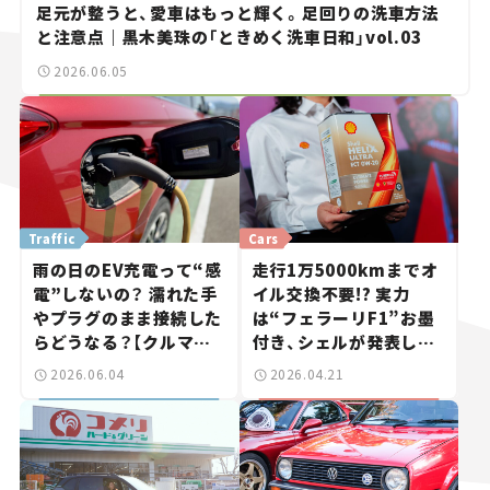
足元が整うと、愛車はもっと輝く。足回りの洗車方法
と注意点｜黒木美珠の「ときめく洗車日和」vol.03
2026.06.05
Traffic
Cars
雨の日のEV充電って“感
走行1万5000kmまでオ
電”しないの？ 濡れた手
イル交換不要!? 実力
やプラグのまま接続した
は“フェラーリF1”お墨
らどうなる？【クルマの
付き、シェルが発表した
知識】
新エンジンオイルが、僕
2026.06.04
2026.04.21
らのカーライフを豊かに
する