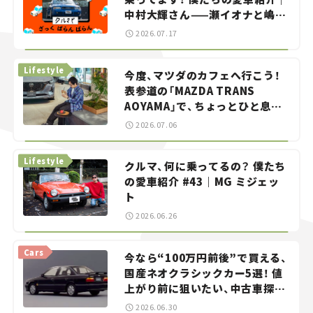
中村大輝さん——瀬イオナと嶋田
智之の「クルマでざっくばらんば
2026.07.17
らん！」＃20
Lifestyle
今度、マツダのカフェへ行こう！
表参道の「MAZDA TRANS
AOYAMA」で、ちょっとひと息。
——連載｜CCGとクルマでどうす
2026.07.06
る？＜第13回＞
Lifestyle
クルマ、何に乗ってるの？ 僕たち
の愛車紹介 #43｜MG ミジェッ
ト
2026.06.26
Cars
今なら“100万円前後”で買える、
国産ネオクラシックカー5選！ 値
上がり前に狙いたい、中古車探し
をお手伝い――ちょっとイケてるマ
2026.06.30