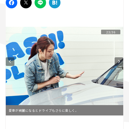
スズキ ジムニー｜Suzuki Jimny
スズキ｜Suzuki
マツダ｜Mazda
マツダ ロードスター｜Mazda Roadster
23/36
愛車が綺麗になるとドライブもさらに楽しく。
L
o
/
U