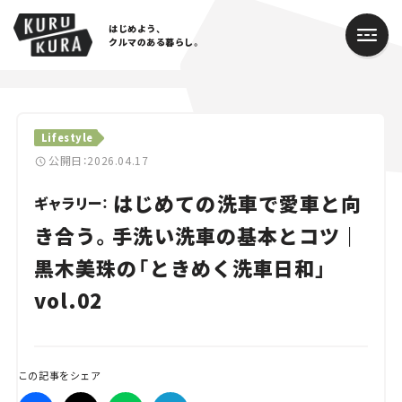
はじめよう、
クルマのある暮らし。
カテゴリ
Lifestyle
Cars
公開日：2026.04.17
はじめての洗車で愛車と向
Lifestyle
ギャラリー：
き合う。手洗い洗車の基本とコツ｜
Traffic
黒木美珠の「ときめく洗車日和」
Special
vol.02
Series
Campaign
この記事をシェア
人気のハッシュタグ