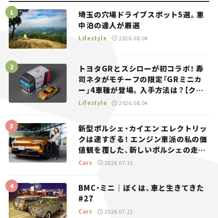
埼玉の穴場ドライブスポット5選。車
中泊の達人が厳選
Lifestyle
2026.08.04
トヨタGRとスシローが初コラボ！ 寿
司ネタがモチーフの限定「GRミニカ
ー」4車種が登場。入手方法は？【クル
マとホビー】
Lifestyle
2026.08.04
新型ポルシェ・カイエン エレクトリッ
クは速すぎる！ エンジン車派の私の価
値観を覆した、新しいポルシェの走
り。
Cars
2026.07.31
BMC・ミニ｜ぼくは、車と生きてきた
#27
Cars
2026.07.21