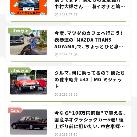
中村大輝さん——瀬イオナと嶋田
智之の「クルマでざっくばらんば
2026.07.17
らん！」＃20
Lifestyle
今度、マツダのカフェへ行こう！
表参道の「MAZDA TRANS
AOYAMA」で、ちょっとひと息。
——連載｜CCGとクルマでどうす
2026.07.06
る？＜第13回＞
Lifestyle
クルマ、何に乗ってるの？ 僕たち
の愛車紹介 #43｜MG ミジェッ
ト
2026.06.26
Cars
今なら“100万円前後”で買える、
国産ネオクラシックカー5選！ 値
上がり前に狙いたい、中古車探し
をお手伝い――ちょっとイケてるマ
2026.06.30