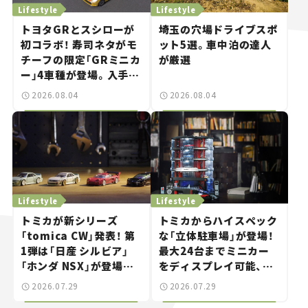
Lifestyle
Lifestyle
トヨタGRとスシローが
埼玉の穴場ドライブスポ
初コラボ！ 寿司ネタがモ
ット5選。車中泊の達人
チーフの限定「GRミニカ
が厳選
ー」4車種が登場。入手方
法は？【クルマとホビー】
2026.08.04
2026.08.04
Lifestyle
Lifestyle
トミカが新シリーズ
トミカからハイスペック
「tomica CW」発表！ 第
な「立体駐車場」が登場！
1弾は「日産 シルビア」
最大24台までミニカー
「ホンダ NSX」が登場。
をディスプレイ可能、特
世界が注目す
別な「日産 GT-R
2026.07.29
2026.07.29
る“JDM"に焦点【クルマ
NISMO」も付属【クルマ