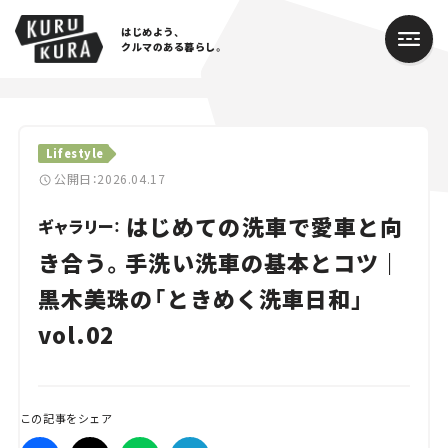
はじめよう、
クルマのある暮らし。
カテゴリ
Lifestyle
Cars
公開日：2026.04.17
はじめての洗車で愛車と向
Lifestyle
ギャラリー：
き合う。手洗い洗車の基本とコツ｜
Traffic
黒木美珠の「ときめく洗車日和」
Special
vol.02
Series
Campaign
この記事をシェア
人気のハッシュタグ