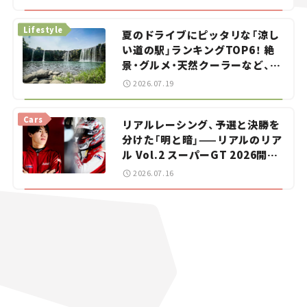
イカー選び #02
Lifestyle
夏のドライブにピッタリな「涼し
い道の駅」ランキングTOP6！ 絶
景・グルメ・天然クーラーなど、避
暑におすすめのスポットを紹介
2026.07.19
【道の駅マニアの推し駅ガイド】
vol.15
Cars
リアルレーシング、予選と決勝を
分けた「明と暗」——リアルのリア
ル Vol.2 スーパーGT 2026開幕
戦 岡山国際サーキット
2026.07.16