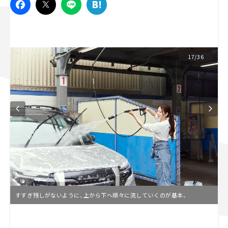
スズキ ジムニー｜Suzuki Jimny
スズキ｜Suzuki
マツダ｜Mazda
マツダ ロードスター｜Mazda Roadster
17/36
すすぎ残しがないように、上から下へ順々に流していくのが基本。
L
o
/
U