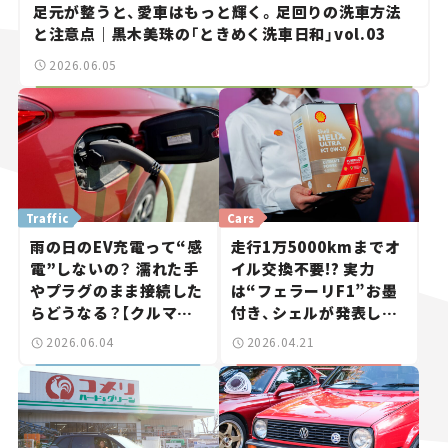
足元が整うと、愛車はもっと輝く。足回りの洗車方法
と注意点｜黒木美珠の「ときめく洗車日和」vol.03
2026.06.05
Traffic
Cars
雨の日のEV充電って“感
走行1万5000kmまでオ
電”しないの？ 濡れた手
イル交換不要!? 実力
やプラグのまま接続した
は“フェラーリF1”お墨
らどうなる？【クルマの
付き、シェルが発表した
知識】
新エンジンオイルが、僕
2026.06.04
2026.04.21
らのカーライフを豊かに
する