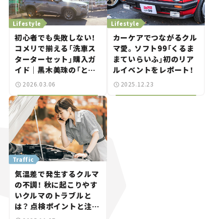
Lifestyle
Lifestyle
初⼼者でも失敗しない！
カーケアでつながるクル
コメリで揃える「洗⾞ス
マ愛。ソフト99「くるま
ターターセット」購入ガ
まていらいふ」初のリア
イド｜黒木美珠の「とき
ルイベントをレポート！
めく洗車日和」vol.01
2026.03.06
2025.12.23
Traffic
気温差で発生するクルマ
の不調！ 秋に起こりやす
いクルマのトラブルと
は？ 点検ポイントと注意
点。