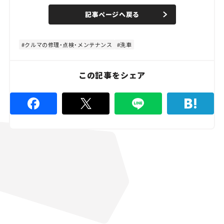
a
n
d
記事ページへ戻る
m
e
u
d
t
:
e
4
8
クルマの修理・点検・メンテナンス
洗車
.
8
9
%
この記事をシェア