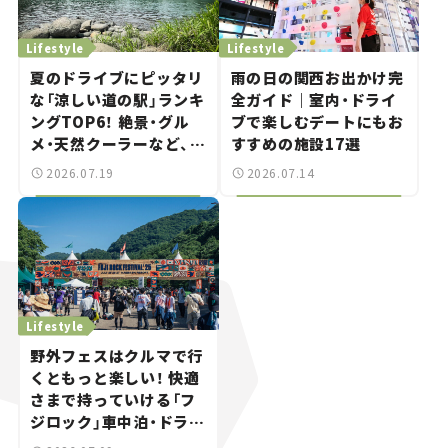
Lifestyle
Lifestyle
夏のドライブにピッタリ
雨の日の関西お出かけ完
な「涼しい道の駅」ランキ
全ガイド｜室内・ドライ
ングTOP6！ 絶景・グル
ブで楽しむデートにもお
メ・天然クーラーなど、避
すすめの施設17選
暑におすすめのスポット
2026.07.19
2026.07.14
を紹介【道の駅マニアの
推し駅ガイド】vol.15
Lifestyle
野外フェスはクルマで行
くともっと楽しい！ 快適
さまで持っていける「フ
ジロック」車中泊・ドライ
ブガイド。