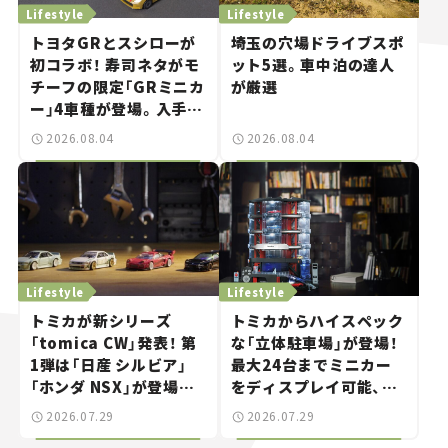
Lifestyle
Lifestyle
トヨタGRとスシローが
埼玉の穴場ドライブスポ
初コラボ！ 寿司ネタがモ
ット5選。車中泊の達人
チーフの限定「GRミニカ
が厳選
ー」4車種が登場。入手方
法は？【クルマとホビー】
2026.08.04
2026.08.04
Lifestyle
Lifestyle
トミカが新シリーズ
トミカからハイスペック
「tomica CW」発表！ 第
な「立体駐車場」が登場！
1弾は「日産 シルビア」
最大24台までミニカー
「ホンダ NSX」が登場。
をディスプレイ可能、特
世界が注目す
別な「日産 GT-R
2026.07.29
2026.07.29
る“JDM"に焦点【クルマ
NISMO」も付属【クルマ