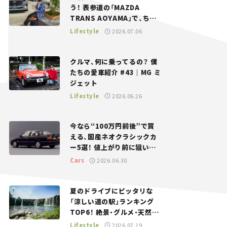
う！ 表参道の「MAZDA
TRANS AOYAMA」で、ちょ
っとひと息。——連載｜CCG
Lifestyle
2026.07.06
とクルマでどうする？＜第13
回＞
クルマ、何に乗ってるの？ 僕
たちの愛車紹介 #43｜MG ミ
ジェット
Lifestyle
2026.06.26
今なら“100万円前後”で買
える、国産ネオクラシックカ
ー5選！ 値上がり前に狙いた
い、中古車探しをお手伝い――ち
Cars
2026.06.30
ょっとイケてるマイカー選び
#02
夏のドライブにピッタリな
「涼しい道の駅」ランキング
TOP6！ 絶景・グルメ・天然ク
ーラーなど、避暑におすすめ
Lifestyle
2026.07.19