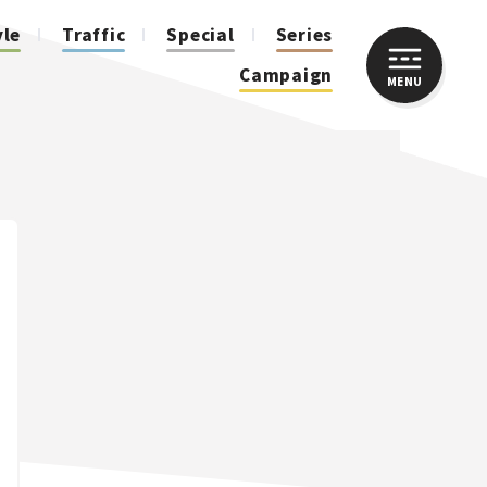
yle
Traffic
Special
Series
Campaign
MENU
CLOSE
人気のハッシュタグ
スズキ ジムニー｜Suzuki Jimny
スズキ｜Suzuki
マツダ｜Mazda
マツダ ロードスター｜Mazda Roadster