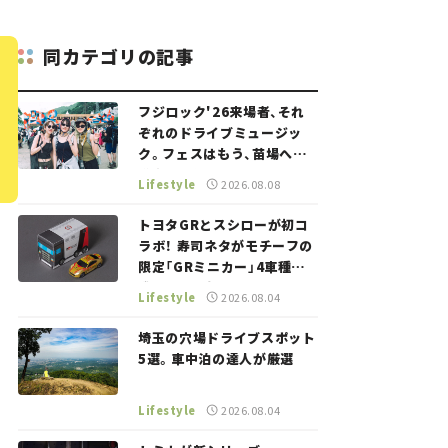
同カテゴリの記事
フジロック'26来場者、それ
ぞれのドライブミュージッ
ク。フェスはもう、苗場への
道中から始まっていた。
Lifestyle
2026.08.08
トヨタGRとスシローが初コ
ラボ！ 寿司ネタがモチーフの
限定「GRミニカー」4車種が
登場。入手方法は？【クルマ
Lifestyle
2026.08.04
とホビー】
埼玉の穴場ドライブスポット
5選。車中泊の達人が厳選
Lifestyle
2026.08.04