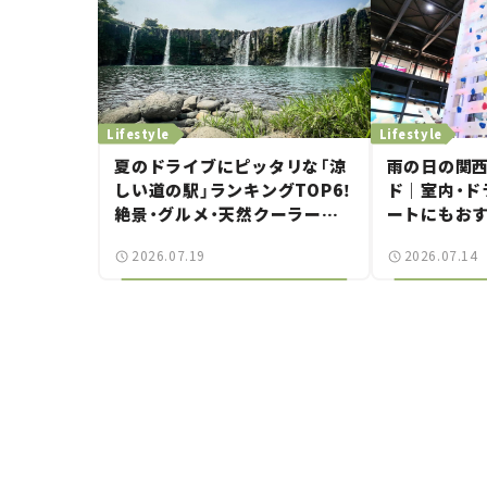
Lifestyle
Lifestyle
夏のドライブにピッタリな「涼
雨の日の関
しい道の駅」ランキングTOP6！
ド｜室内・ド
絶景・グルメ・天然クーラーな
ートにもおす
ど、避暑におすすめのスポット
2026.07.19
2026.07.14
を紹介【道の駅マニアの推し駅
ガイド】vol.15