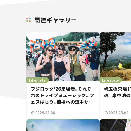
関連ギャラリー
Lifestyle
Lifestyle
フジロック'26来場者、それぞ
埼玉の穴場ド
れのドライブミュージック。フ
選。車中泊
ェスはもう、苗場への道中から
始まっていた。
2026.08.08
2026.08.04