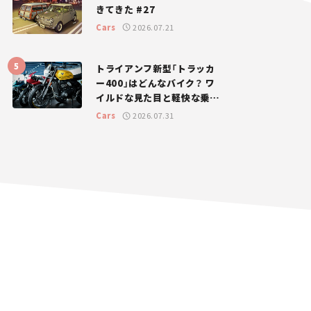
きてきた #27
Cars
2026.07.21
トライアンフ新型「トラッカ
ー400」はどんなバイク？ ワ
イルドな見た目と軽快な乗り
味を両立した400ccフラット
Cars
2026.07.31
トラッカー【試乗レビュー】