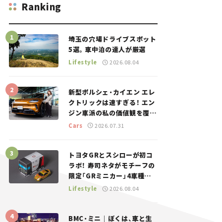
Ranking
埼玉の穴場ドライブスポット
5選。車中泊の達人が厳選
Lifestyle
2026.08.04
新型ポルシェ・カイエン エレ
クトリックは速すぎる！ エン
ジン車派の私の価値観を覆し
た、新しいポルシェの走り。
Cars
2026.07.31
トヨタGRとスシローが初コ
ラボ！ 寿司ネタがモチーフの
限定「GRミニカー」4車種が
登場。入手方法は？【クルマ
Lifestyle
2026.08.04
とホビー】
BMC・ミニ｜ぼくは、車と生