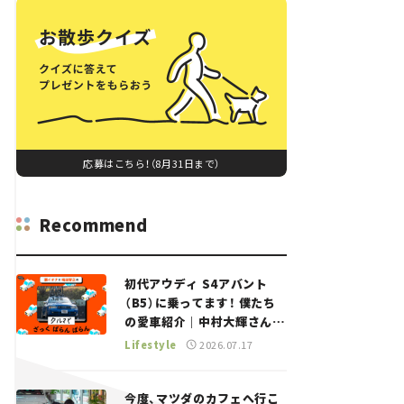
応募はこちら！（8月31日まで）
Recommend
初代アウディ S4アバント
（B5）に乗ってます！ 僕たち
の愛車紹介｜中村大輝さん
——瀬イオナと嶋田智之の
Lifestyle
2026.07.17
「クルマでざっくばらんばら
ん！」＃20
今度、マツダのカフェへ行こ