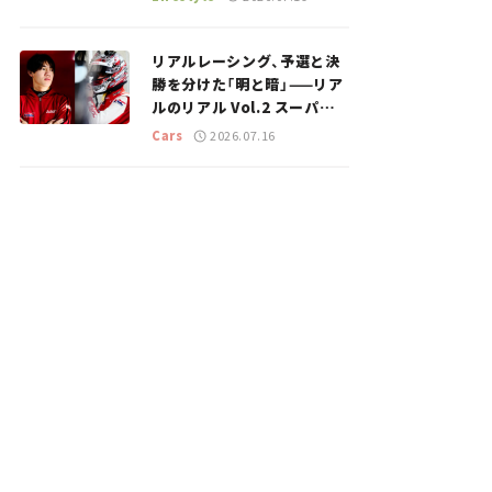
のスポットを紹介【道の駅マ
ニアの推し駅ガイド】vol.15
リアルレーシング、予選と決
勝を分けた「明と暗」——リア
ルのリアル Vol.2 スーパー
GT 2026開幕戦 岡山国際サ
Cars
2026.07.16
ーキット