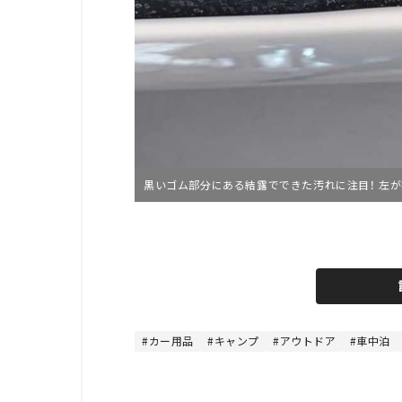
黒いゴム部分にある結露でできた汚れに注目！ 左
L
o
/
U
a
n
d
m
e
u
d
t
:
e
5
3
カー用品
キャンプ
アウトドア
車中泊
.
3
3
%