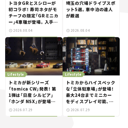
トヨタGRとスシローが
埼玉の穴場ドライブスポ
初コラボ！ 寿司ネタがモ
ット5選。車中泊の達人
チーフの限定「GRミニカ
が厳選
ー」4車種が登場。入手方
法は？【クルマとホビー】
2026.08.04
2026.08.04
Lifestyle
Lifestyle
トミカが新シリーズ
トミカからハイスペック
「tomica CW」発表！ 第
な「立体駐車場」が登場！
1弾は「日産 シルビア」
最大24台までミニカー
「ホンダ NSX」が登場。
をディスプレイ可能、特
世界が注目す
別な「日産 GT-R
2026.07.29
2026.07.29
る“JDM"に焦点【クルマ
NISMO」も付属【クルマ
とホビー】
とホビー】