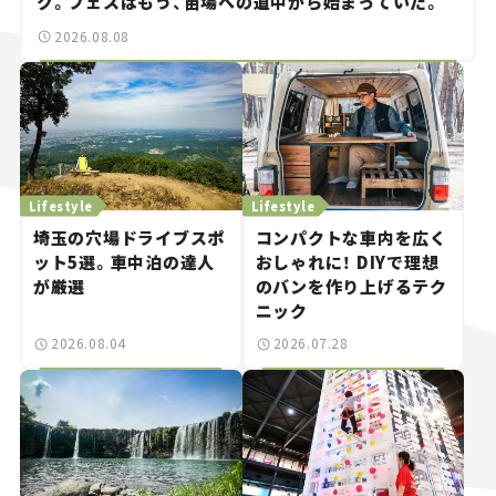
ク。フェスはもう、苗場への道中から始まっていた。
2026.08.08
Lifestyle
Lifestyle
埼玉の穴場ドライブスポ
コンパクトな車内を広く
ット5選。車中泊の達人
おしゃれに！ DIYで理想
が厳選
のバンを作り上げるテク
ニック
2026.08.04
2026.07.28