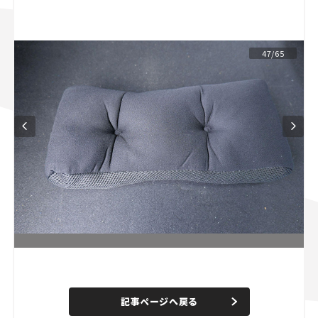
スズキ ジムニー｜Suzuki Jimny
スズキ｜Suzuki
マツダ｜Mazda
マツダ ロードスター｜Mazda Roadster
47/65
L
o
/
U
a
n
d
記事ページへ戻る
m
e
u
d