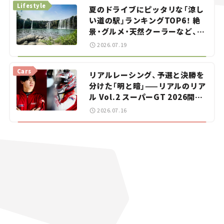
Lifestyle
夏のドライブにピッタリな「涼し
い道の駅」ランキングTOP6！ 絶
景・グルメ・天然クーラーなど、避
暑におすすめのスポットを紹介
2026.07.19
【道の駅マニアの推し駅ガイド】
vol.15
Cars
リアルレーシング、予選と決勝を
分けた「明と暗」——リアルのリア
ル Vol.2 スーパーGT 2026開幕
戦 岡山国際サーキット
2026.07.16