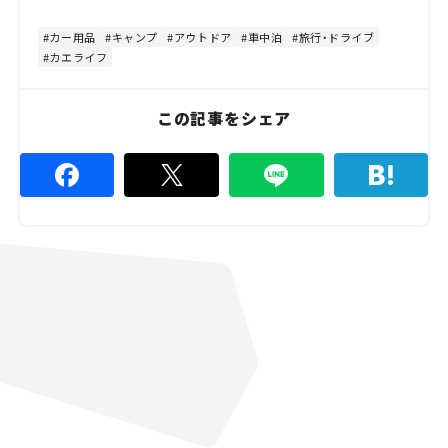
t
:
e
4
8
カー用品
キャンプ
アウトドア
車中泊
旅行・ドライブ
.
カエライフ
8
9
%
この記事をシェア