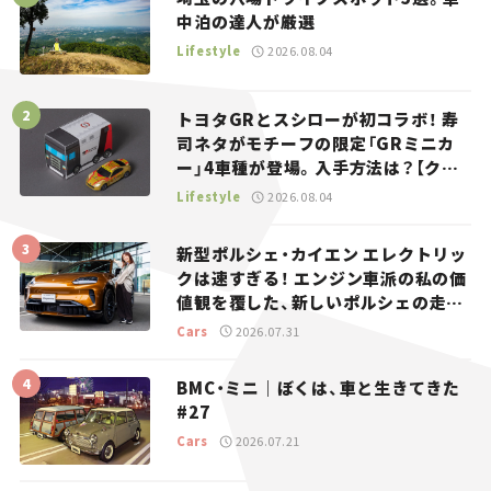
中泊の達人が厳選
Lifestyle
2026.08.04
トヨタGRとスシローが初コラボ！ 寿
司ネタがモチーフの限定「GRミニカ
ー」4車種が登場。入手方法は？【クル
マとホビー】
Lifestyle
2026.08.04
新型ポルシェ・カイエン エレクトリッ
クは速すぎる！ エンジン車派の私の価
値観を覆した、新しいポルシェの走
り。
Cars
2026.07.31
BMC・ミニ｜ぼくは、車と生きてきた
#27
Cars
2026.07.21