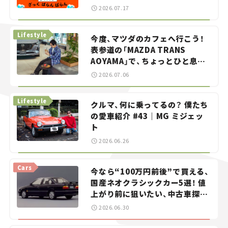
智之の「クルマでざっくばらんば
2026.07.17
らん！」＃20
Lifestyle
今度、マツダのカフェへ行こう！
表参道の「MAZDA TRANS
AOYAMA」で、ちょっとひと息。
——連載｜CCGとクルマでどうす
2026.07.06
る？＜第13回＞
Lifestyle
クルマ、何に乗ってるの？ 僕たち
の愛車紹介 #43｜MG ミジェッ
ト
2026.06.26
Cars
今なら“100万円前後”で買える、
国産ネオクラシックカー5選！ 値
上がり前に狙いたい、中古車探し
をお手伝い――ちょっとイケてるマ
2026.06.30
イカー選び #02