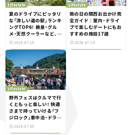
Lifestyle
Lifestyle
夏のドライブにピッタリ
雨の日の関西お出かけ完
な「涼しい道の駅」ランキ
全ガイド｜室内・ドライ
ングTOP6！ 絶景・グル
ブで楽しむデートにもお
メ・天然クーラーなど、避
すすめの施設17選
暑におすすめのスポット
2026.07.19
2026.07.14
を紹介【道の駅マニアの
推し駅ガイド】vol.15
Lifestyle
野外フェスはクルマで行
くともっと楽しい！ 快適
さまで持っていける「フ
ジロック」車中泊・ドライ
ブガイド。
2026.07.09