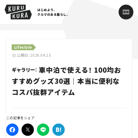
はじめよう、
クルマのある暮らし。
カテゴリ
Lifestyle
Cars
公開日：2026.04.15
車中泊で使える！ 100均お
Lifestyle
ギャラリー：
すすめグッズ30選｜本当に便利な
Traffic
コスパ抜群アイテム
Special
Series
この記事をシェア
Campaign
人気のハッシュタグ