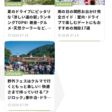
Lifestyle
Lifestyle
夏のドライブにピッタリ
雨の日の関西お出かけ完
な「涼しい道の駅」ランキ
全ガイド｜室内・ドライ
ングTOP6！ 絶景・グル
ブで楽しむデートにもお
メ・天然クーラーなど、避
すすめの施設17選
暑におすすめのスポット
2026.07.19
2026.07.14
を紹介【道の駅マニアの
推し駅ガイド】vol.15
Lifestyle
野外フェスはクルマで行
くともっと楽しい！ 快適
さまで持っていける「フ
ジロック」車中泊・ドライ
ブガイド。
2026.07.09