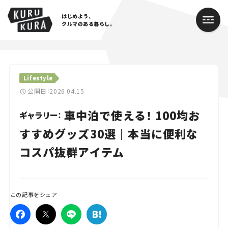
はじめよう、
クルマのある暮らし。
カテゴリ
Lifestyle
Cars
公開日：2026.04.15
車中泊で使える！ 100均お
Lifestyle
ギャラリー：
すすめグッズ30選｜本当に便利な
Traffic
コスパ抜群アイテム
Special
Series
この記事をシェア
Campaign
人気のハッシュタグ