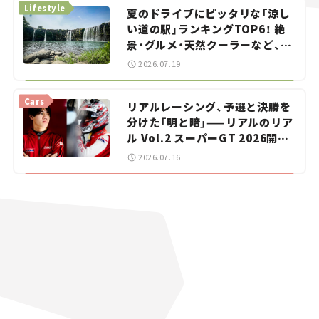
Lifestyle
夏のドライブにピッタリな「涼し
い道の駅」ランキングTOP6！ 絶
景・グルメ・天然クーラーなど、避
暑におすすめのスポットを紹介
2026.07.19
【道の駅マニアの推し駅ガイド】
vol.15
Cars
リアルレーシング、予選と決勝を
分けた「明と暗」——リアルのリア
ル Vol.2 スーパーGT 2026開幕
戦 岡山国際サーキット
2026.07.16