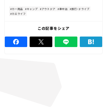
t
:
e
4
4
カー用品
キャンプ
アウトドア
車中泊
旅行・ドライブ
.
カエライフ
4
4
%
この記事をシェア