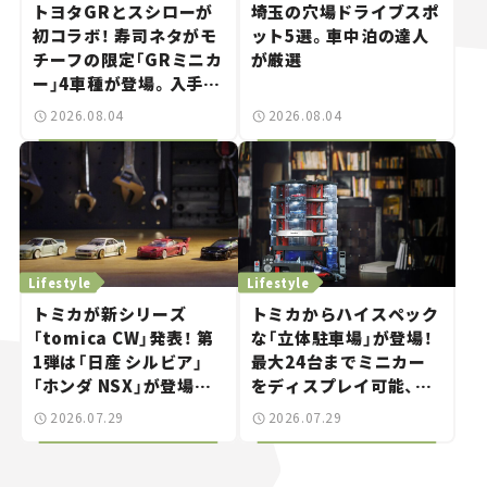
トヨタGRとスシローが
埼玉の穴場ドライブスポ
初コラボ！ 寿司ネタがモ
ット5選。車中泊の達人
チーフの限定「GRミニカ
が厳選
ー」4車種が登場。入手方
法は？【クルマとホビー】
2026.08.04
2026.08.04
Lifestyle
Lifestyle
トミカが新シリーズ
トミカからハイスペック
「tomica CW」発表！ 第
な「立体駐車場」が登場！
1弾は「日産 シルビア」
最大24台までミニカー
「ホンダ NSX」が登場。
をディスプレイ可能、特
世界が注目す
別な「日産 GT-R
2026.07.29
2026.07.29
る“JDM"に焦点【クルマ
NISMO」も付属【クルマ
とホビー】
とホビー】