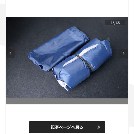
スズキ ジムニー｜Suzuki Jimny
スズキ｜Suzuki
マツダ｜Mazda
マツダ ロードスター｜Mazda Roadster
45/65
L
o
/
U
a
n
d
記事ページへ戻る
m
e
u
d