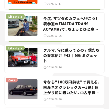
智之の「クルマでざっくばらんば
2026.07.17
らん！」＃20
Lifestyle
今度、マツダのカフェへ行こう！
表参道の「MAZDA TRANS
AOYAMA」で、ちょっとひと息。
——連載｜CCGとクルマでどうす
2026.07.06
る？＜第13回＞
Lifestyle
クルマ、何に乗ってるの？ 僕たち
の愛車紹介 #43｜MG ミジェッ
ト
2026.06.26
Cars
今なら“100万円前後”で買える、
国産ネオクラシックカー5選！ 値
上がり前に狙いたい、中古車探し
をお手伝い――ちょっとイケてるマ
2026.06.30
イカー選び #02