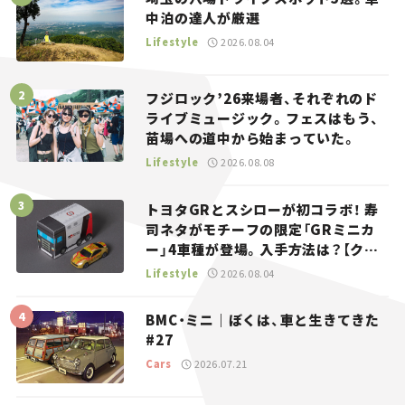
中泊の達人が厳選
Lifestyle
2026.08.04
フジロック’26来場者、それぞれのド
ライブミュージック。フェスはもう、
苗場への道中から始まっていた。
Lifestyle
2026.08.08
トヨタGRとスシローが初コラボ！ 寿
司ネタがモチーフの限定「GRミニカ
ー」4車種が登場。入手方法は？【クル
マとホビー】
Lifestyle
2026.08.04
BMC・ミニ｜ぼくは、車と生きてきた
#27
Cars
2026.07.21