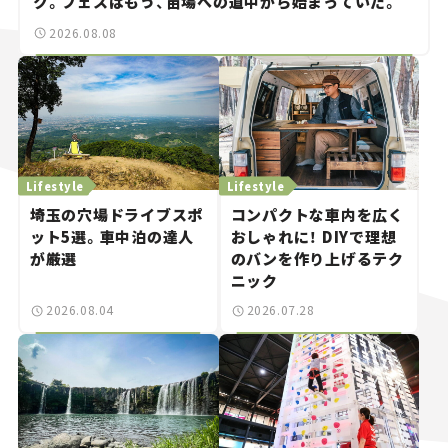
ク。フェスはもう、苗場への道中から始まっていた。
2026.08.08
Lifestyle
Lifestyle
埼玉の穴場ドライブスポ
コンパクトな車内を広く
ット5選。車中泊の達人
おしゃれに！ DIYで理想
が厳選
のバンを作り上げるテク
ニック
2026.08.04
2026.07.28