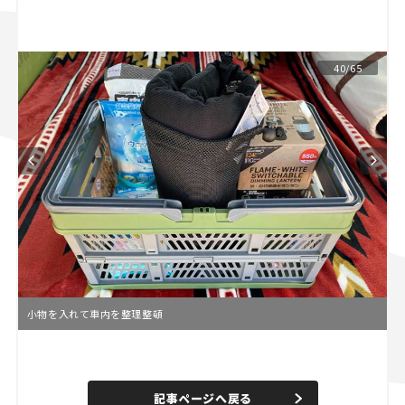
スズキ ジムニー｜Suzuki Jimny
スズキ｜Suzuki
マツダ｜Mazda
マツダ ロードスター｜Mazda Roadster
40/65
小物を入れて車内を整理整頓
L
o
/
U
a
n
d
記事ページへ戻る
m
e