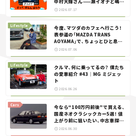
中村大輝さん——瀬イオナと嶋田
智之の「クルマでざっくばらんば
2026.07.17
らん！」＃20
Lifestyle
今度、マツダのカフェへ行こう！
表参道の「MAZDA TRANS
AOYAMA」で、ちょっとひと息。
——連載｜CCGとクルマでどうす
2026.07.06
る？＜第13回＞
Lifestyle
クルマ、何に乗ってるの？ 僕たち
の愛車紹介 #43｜MG ミジェッ
ト
2026.06.26
Cars
今なら“100万円前後”で買える、
国産ネオクラシックカー5選！ 値
上がり前に狙いたい、中古車探し
をお手伝い――ちょっとイケてるマ
2026.06.30
イカー選び #02