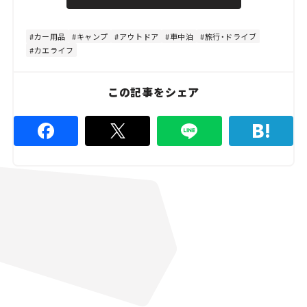
u
d
t
:
e
4
8
カー用品
キャンプ
アウトドア
車中泊
旅行・ドライブ
.
カエライフ
8
9
%
この記事をシェア