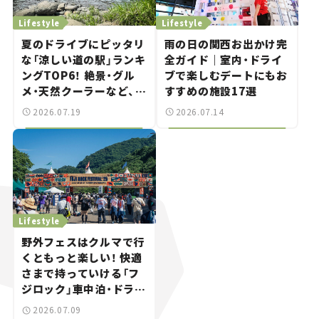
Lifestyle
Lifestyle
夏のドライブにピッタリ
雨の日の関西お出かけ完
な「涼しい道の駅」ランキ
全ガイド｜室内・ドライ
ングTOP6！ 絶景・グル
ブで楽しむデートにもお
メ・天然クーラーなど、避
すすめの施設17選
暑におすすめのスポット
2026.07.19
2026.07.14
を紹介【道の駅マニアの
推し駅ガイド】vol.15
Lifestyle
野外フェスはクルマで行
くともっと楽しい！ 快適
さまで持っていける「フ
ジロック」車中泊・ドライ
ブガイド。
2026.07.09