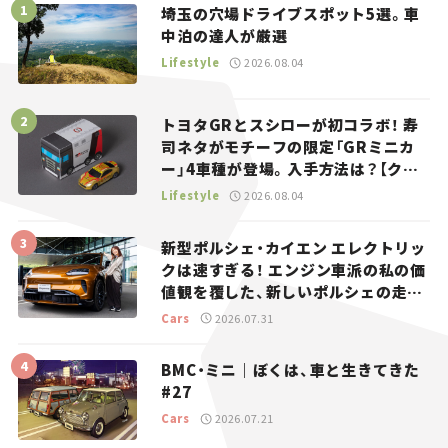
埼玉の穴場ドライブスポット5選。車
中泊の達人が厳選
Lifestyle
2026.08.04
トヨタGRとスシローが初コラボ！ 寿
司ネタがモチーフの限定「GRミニカ
ー」4車種が登場。入手方法は？【クル
マとホビー】
Lifestyle
2026.08.04
新型ポルシェ・カイエン エレクトリッ
クは速すぎる！ エンジン車派の私の価
値観を覆した、新しいポルシェの走
り。
Cars
2026.07.31
BMC・ミニ｜ぼくは、車と生きてきた
#27
Cars
2026.07.21