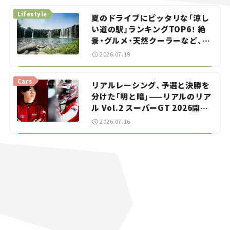
Lifestyle
夏のドライブにピッタリな「涼し
い道の駅」ランキングTOP6！ 絶
景・グルメ・天然クーラーなど、避
暑におすすめのスポットを紹介
2026.07.19
【道の駅マニアの推し駅ガイド】
vol.15
Cars
リアルレーシング、予選と決勝を
分けた「明と暗」——リアルのリア
ル Vol.2 スーパーGT 2026開幕
戦 岡山国際サーキット
2026.07.16