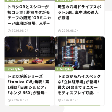
トヨタGRとスシローが
埼玉の穴場ドライブスポ
初コラボ！ 寿司ネタがモ
ット5選。車中泊の達人
チーフの限定「GRミニカ
が厳選
ー」4車種が登場。入手方
法は？【クルマとホビー】
2026.08.04
2026.08.04
Lifestyle
Lifestyle
トミカが新シリーズ
トミカからハイスペック
「tomica CW」発表！ 第
な「立体駐車場」が登場！
1弾は「日産 シルビア」
最大24台までミニカー
「ホンダ NSX」が登場。
をディスプレイ可能、特
世界が注目す
別な「日産 GT-R
2026.07.29
2026.07.29
る“JDM"に焦点【クルマ
NISMO」も付属【クルマ
とホビー】
とホビー】