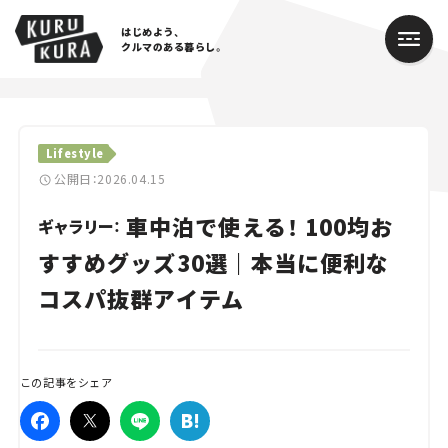
はじめよう、
クルマのある暮らし。
カテゴリ
Lifestyle
Cars
公開日：2026.04.15
車中泊で使える！ 100均お
Lifestyle
ギャラリー：
すすめグッズ30選｜本当に便利な
Traffic
コスパ抜群アイテム
Special
Series
この記事をシェア
Campaign
人気のハッシュタグ