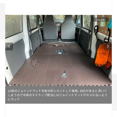
スズキ ジムニー｜Suzuki Jimny
スズキ｜Suzuki
マツダ｜Mazda
マツダ ロードスター｜Mazda Roadster
26/65
12枚のジョイントマットを床の形にカットして使用。凹凸があると浮いて
しまうので中央のストラップ部分にはジョイントマットがかぶらないよう
にカット
L
o
/
U
a