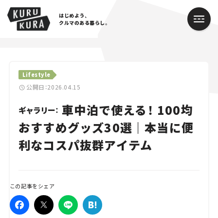
はじめよう、
クルマのある暮らし。
カテゴリ
Lifestyle
Cars
公開日：2026.04.15
車中泊で使える！ 100均
Lifestyle
ギャラリー：
おすすめグッズ30選｜本当に便
Traffic
利なコスパ抜群アイテム
Special
Series
この記事をシェア
Campaign
人気のハッシュタグ