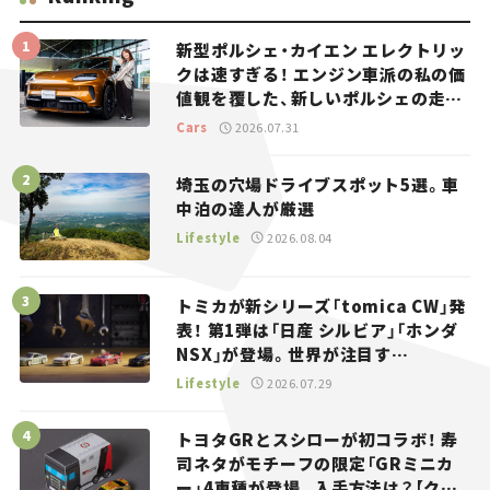
新型ポルシェ・カイエン エレクトリッ
クは速すぎる！ エンジン車派の私の価
値観を覆した、新しいポルシェの走
り。
Cars
2026.07.31
埼玉の穴場ドライブスポット5選。車
中泊の達人が厳選
Lifestyle
2026.08.04
トミカが新シリーズ「tomica CW」発
表！ 第1弾は「日産 シルビア」「ホンダ
NSX」が登場。世界が注目す
る“JDM”に焦点【クルマとホビー】
Lifestyle
2026.07.29
トヨタGRとスシローが初コラボ！ 寿
司ネタがモチーフの限定「GRミニカ
ー」4車種が登場。入手方法は？【クル