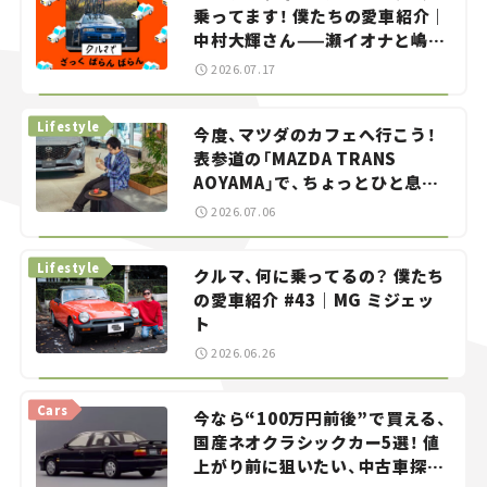
乗ってます！ 僕たちの愛車紹介｜
中村大輝さん——瀬イオナと嶋田
智之の「クルマでざっくばらんば
2026.07.17
らん！」＃20
Lifestyle
今度、マツダのカフェへ行こう！
表参道の「MAZDA TRANS
AOYAMA」で、ちょっとひと息。
——連載｜CCGとクルマでどうす
2026.07.06
る？＜第13回＞
Lifestyle
クルマ、何に乗ってるの？ 僕たち
の愛車紹介 #43｜MG ミジェッ
ト
2026.06.26
Cars
今なら“100万円前後”で買える、
国産ネオクラシックカー5選！ 値
上がり前に狙いたい、中古車探し