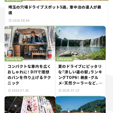
埼玉の穴場ドライブスポット5選。車中泊の達人が厳
選
2026.08.04
Lifestyle
Lifestyle
コンパクトな車内を広く
夏のドライブにピッタリ
おしゃれに！ DIYで理想
な「涼しい道の駅」ランキ
のバンを作り上げるテク
ングTOP6！ 絶景・グル
ニック
メ・天然クーラーなど、避
暑におすすめのスポット
2026.07.28
2026.07.19
を紹介【道の駅マニアの
推し駅ガイド】vol.15