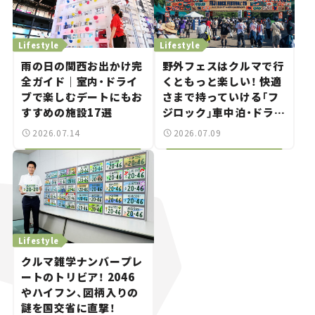
Lifestyle
Lifestyle
雨の日の関西お出かけ完
野外フェスはクルマで行
全ガイド｜室内・ドライ
くともっと楽しい！ 快適
ブで楽しむデートにもお
さまで持っていける「フ
すすめの施設17選
ジロック」車中泊・ドライ
ブガイド。
2026.07.14
2026.07.09
Lifestyle
クルマ雑学ナンバープレ
ートのトリビア！ 2046
やハイフン、図柄入りの
謎を国交省に直撃！