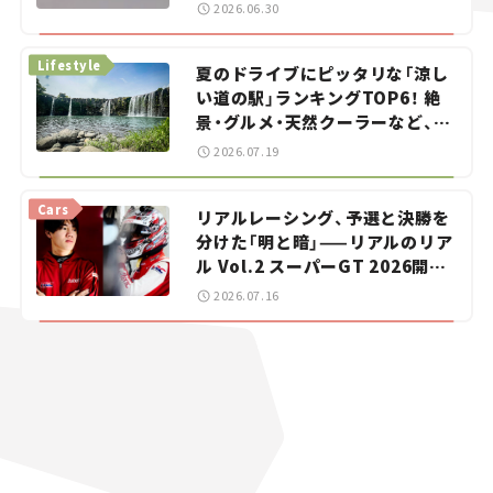
をお手伝い――ちょっとイケてるマ
2026.06.30
イカー選び #02
Lifestyle
夏のドライブにピッタリな「涼し
い道の駅」ランキングTOP6！ 絶
景・グルメ・天然クーラーなど、避
暑におすすめのスポットを紹介
2026.07.19
【道の駅マニアの推し駅ガイド】
vol.15
Cars
リアルレーシング、予選と決勝を
分けた「明と暗」——リアルのリア
ル Vol.2 スーパーGT 2026開幕
戦 岡山国際サーキット
2026.07.16