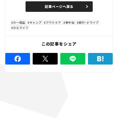
n
d
記事ページへ戻る
m
e
u
d
t
:
e
5
3
カー用品
キャンプ
アウトドア
車中泊
旅行・ドライブ
.
カエライフ
3
3
%
この記事をシェア