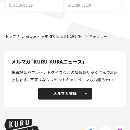
別な「日産 GT-R
載｜CCGとクルマでどう
2026.07.29
2026.07.28
NISMO」も付属【クルマ
する？＜第14回＞
とホビー】
トップ
Lifestyle
車中泊で使える！ 100均おすすめグッズ30選｜本当に便利なコスパ抜群アイテム
ギャラリー
メルマガ「KURU KURAニュース」
新着記事やプレゼントクイズなどの情報盛りだくさんでお届
けします。
耳寄りなプレゼントキャンペーンもお知らせ中！
メルマガ登録
メルマガ登録