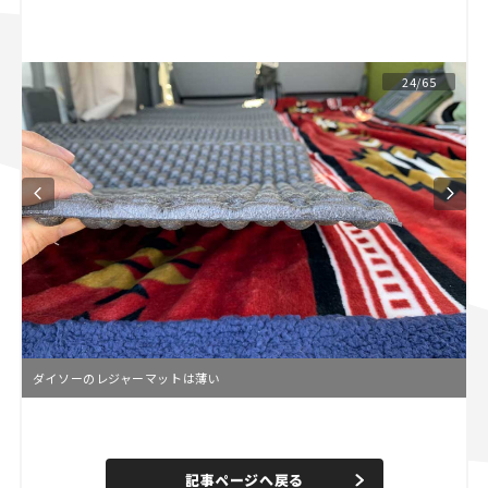
スズキ ジムニー｜Suzuki Jimny
スズキ｜Suzuki
マツダ｜Mazda
マツダ ロードスター｜Mazda Roadster
24/65
ダイソーのレジャーマットは薄い
L
o
/
U
a
n
d
記事ページへ戻る
m
e