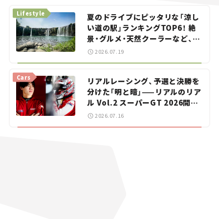
Lifestyle
夏のドライブにピッタリな「涼し
い道の駅」ランキングTOP6！ 絶
景・グルメ・天然クーラーなど、避
暑におすすめのスポットを紹介
2026.07.19
【道の駅マニアの推し駅ガイド】
vol.15
Cars
リアルレーシング、予選と決勝を
分けた「明と暗」——リアルのリア
ル Vol.2 スーパーGT 2026開幕
戦 岡山国際サーキット
2026.07.16