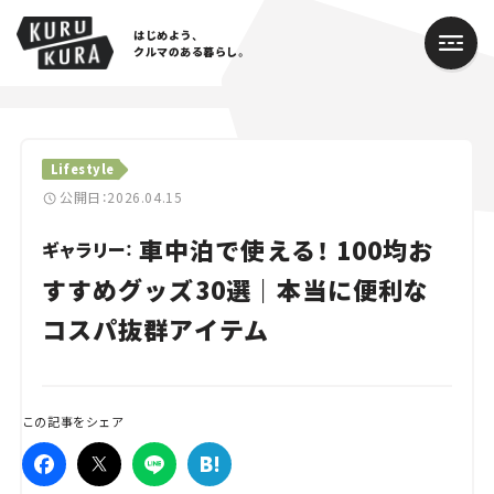
はじめよう、
クルマのある暮らし。
カテゴリ
Lifestyle
Cars
公開日：2026.04.15
車中泊で使える！ 100均お
Lifestyle
ギャラリー：
すすめグッズ30選｜本当に便利な
Traffic
コスパ抜群アイテム
Special
Series
この記事をシェア
Campaign
人気のハッシュタグ