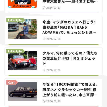
中村大輝さん——瀬イオナと嶋田
智之の「クルマでざっくばらんば
2026.07.17
らん！」＃20
Lifestyle
今度、マツダのカフェへ行こう！
表参道の「MAZDA TRANS
AOYAMA」で、ちょっとひと息。
——連載｜CCGとクルマでどうす
2026.07.06
る？＜第13回＞
Lifestyle
クルマ、何に乗ってるの？ 僕たち
の愛車紹介 #43｜MG ミジェッ
ト
2026.06.26
Cars
今なら“100万円前後”で買える、
国産ネオクラシックカー5選！ 値
上がり前に狙いたい、中古車探し
をお手伝い――ちょっとイケてるマ
2026.06.30
イカー選び #02