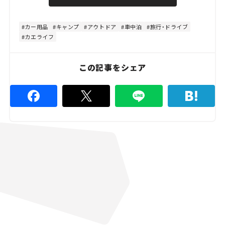
u
d
t
:
e
4
8
カー用品
キャンプ
アウトドア
車中泊
旅行・ドライブ
.
カエライフ
8
9
%
この記事をシェア