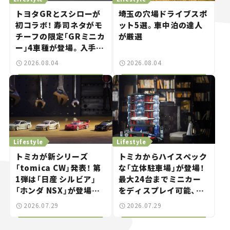
トヨタGRとスシローが
埼玉の穴場ドライブスポ
初コラボ！ 寿司ネタがモ
ット5選。車中泊の達人
チーフの限定「GRミニカ
が厳選
ー」4車種が登場。入手方
法は？【クルマとホビー】
2026.08.04
2026.08.04
Lifestyle
Lifestyle
トミカが新シリーズ
トミカからハイスペック
「tomica CW」発表！ 第
な「立体駐車場」が登場！
1弾は「日産 シルビア」
最大24台までミニカー
「ホンダ NSX」が登場。
をディスプレイ可能、特
世界が注目す
別な「日産 GT-R
2026.07.29
2026.07.29
る“JDM"に焦点【クルマ
NISMO」も付属【クルマ
とホビー】
とホビー】