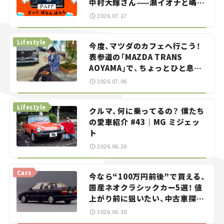
中村大輝さん——瀬イオナと嶋田
智之の「クルマでざっくばらんば
2026.07.17
らん！」＃20
Lifestyle
今度、マツダのカフェへ行こう！
表参道の「MAZDA TRANS
AOYAMA」で、ちょっとひと息。
——連載｜CCGとクルマでどうす
2026.07.06
る？＜第13回＞
Lifestyle
クルマ、何に乗ってるの？ 僕たち
の愛車紹介 #43｜MG ミジェッ
ト
2026.06.26
Cars
今なら“100万円前後”で買える、
国産ネオクラシックカー5選！ 値
上がり前に狙いたい、中古車探し
をお手伝い――ちょっとイケてるマ
2026.06.30
イカー選び #02