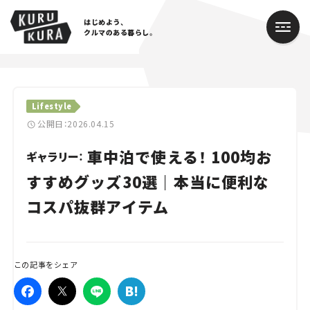
はじめよう、
クルマのある暮らし。
カテゴリ
Lifestyle
Cars
公開日：2026.04.15
車中泊で使える！ 100均お
Lifestyle
ギャラリー：
すすめグッズ30選｜本当に便利な
Traffic
コスパ抜群アイテム
Special
Series
この記事をシェア
Campaign
人気のハッシュタグ