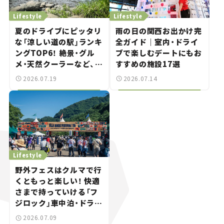
Lifestyle
Lifestyle
夏のドライブにピッタリ
雨の日の関西お出かけ完
な「涼しい道の駅」ランキ
全ガイド｜室内・ドライ
ングTOP6！ 絶景・グル
ブで楽しむデートにもお
メ・天然クーラーなど、避
すすめの施設17選
暑におすすめのスポット
2026.07.19
2026.07.14
を紹介【道の駅マニアの
推し駅ガイド】vol.15
Lifestyle
野外フェスはクルマで行
くともっと楽しい！ 快適
さまで持っていける「フ
ジロック」車中泊・ドライ
ブガイド。
2026.07.09