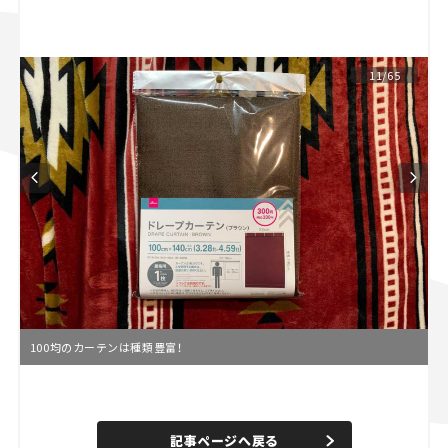
スズキ ジムニー｜Suzuki Jimny
スズキ｜Suzuki
マツダ｜Mazda
マツダ ロードスター｜Mazda Roadster
11/65
100均のカーテンは種類豊富！
L
o
/
U
a
n
d
記事ページへ戻る
m
e