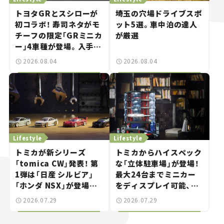
トヨタGRとスシローが
埼玉の穴場ドライブスポ
初コラボ！ 寿司ネタがモ
ット5選。車中泊の達人
チーフの限定「GRミニカ
が厳選
ー」4車種が登場。入手方
法は？【クルマとホビー】
2026.08.04
2026.08.04
Lifestyle
Lifestyle
トミカが新シリーズ
トミカからハイスペック
「tomica CW」発表！ 第
な「立体駐車場」が登場！
1弾は「日産 シルビア」
最大24台までミニカー
「ホンダ NSX」が登場。
をディスプレイ可能、特
世界が注目す
別な「日産 GT-R
2026.07.29
2026.07.29
る“JDM"に焦点【クルマ
NISMO」も付属【クルマ
とホビー】
とホビー】