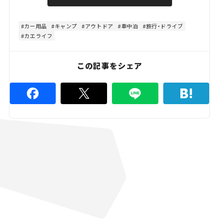
u
d
t
:
e
8
0
カー用品
キャンプ
アウトドア
車中泊
旅行・ドライブ
.
カエライフ
0
0
%
この記事をシェア