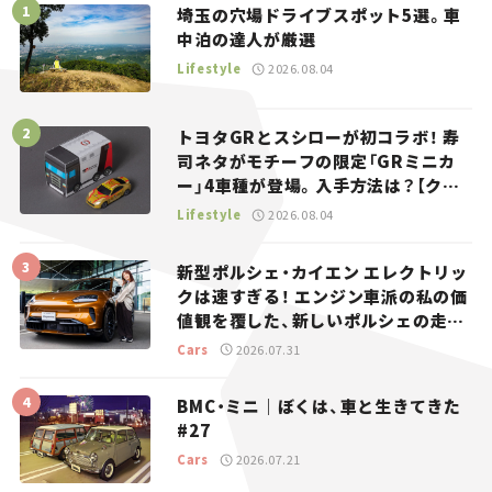
埼玉の穴場ドライブスポット5選。車
中泊の達人が厳選
Lifestyle
2026.08.04
トヨタGRとスシローが初コラボ！ 寿
司ネタがモチーフの限定「GRミニカ
ー」4車種が登場。入手方法は？【クル
マとホビー】
Lifestyle
2026.08.04
新型ポルシェ・カイエン エレクトリッ
クは速すぎる！ エンジン車派の私の価
値観を覆した、新しいポルシェの走
り。
Cars
2026.07.31
BMC・ミニ｜ぼくは、車と生きてきた
#27
Cars
2026.07.21