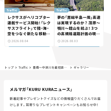
Traffic
Traffic
レクサスがヘリコプター
夢の「房総半島一周」高速
運航サービス開始！「レク
は実現するのか？ 茂原～
サスフライト」で陸・海・
鴨川～館山を結ぶ！ 3つ
空をつなぐ新たな移動体
の高規格道路計画の現
験とは
状。「館山鴨川道路」で検
2026.08.04
2026.08.03
討進む【いま気になる道
路計画】
トップ
Traffic
豊橋～中津川を最短直結！「三河東美濃連絡道路」構想とは。リニアで動く新南北ルートの現在【いま気になる道路計画】
ギャラリー
メルマガ「KURU KURAニュース」
新着記事やプレゼントクイズなどの情報盛りだくさんでお届
けします。
耳寄りなプレゼントキャンペーンもお知らせ中！