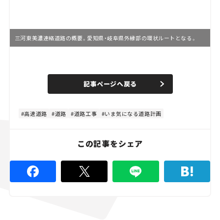
三河東美濃連絡道路の概要。愛知県・岐阜県外縁部の環状ルートとなる。
L
o
/
U
a
n
d
記事ページへ戻る
m
e
u
d
t
:
e
4
4
高速道路
道路
道路工事
いま気になる道路計画
.
4
4
%
この記事をシェア