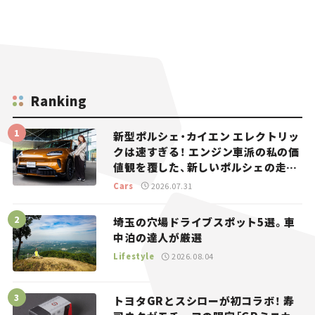
Ranking
新型ポルシェ・カイエン エレクトリッ
クは速すぎる！ エンジン車派の私の価
値観を覆した、新しいポルシェの走
り。
Cars
2026.07.31
埼玉の穴場ドライブスポット5選。車
中泊の達人が厳選
Lifestyle
2026.08.04
トヨタGRとスシローが初コラボ！ 寿