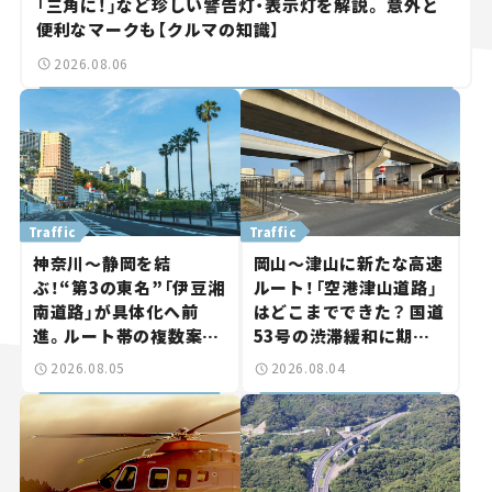
「三角に！」など珍しい警告灯・表示灯を解説。 意外と
便利なマークも【クルマの知識】
2026.08.06
Traffic
Traffic
神奈川～静岡を結
岡山～津山に新たな高速
ぶ！“第3の東名”「伊豆湘
ルート！「空港津山道路」
南道路」が具体化へ前
はどこまでできた？ 国道
進。ルート帯の複数案検
53号の渋滞緩和に期待。
討へ。熱海まで信号ゼロ
岡山市側でも動きが【い
2026.08.05
2026.08.04
が実現？ 【いま気になる
ま気になる道路計画】
道路計画】