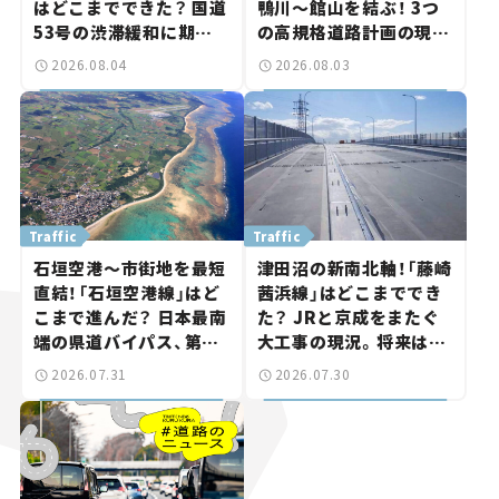
はどこまでできた？ 国道
鴨川～館山を結ぶ！ 3つ
53号の渋滞緩和に期待。
の高規格道路計画の現
岡山市側でも動きが【い
状。「館山鴨川道路」で検
2026.08.04
2026.08.03
ま気になる道路計画】
討進む【いま気になる道
路計画】
Traffic
Traffic
石垣空港～市街地を最短
津田沼の新南北軸！「藤崎
直結！「石垣空港線」はど
茜浜線」はどこまででき
こまで進んだ？ 日本最南
た？ JRと京成をまたぐ
端の県道バイパス、第2
大工事の現況。将来は
工区も延伸開通 【いま気
「習志野～鎌ケ谷」を最短
2026.07.31
2026.07.30
になる道路計画】
直結【いま気になる道路
計画】