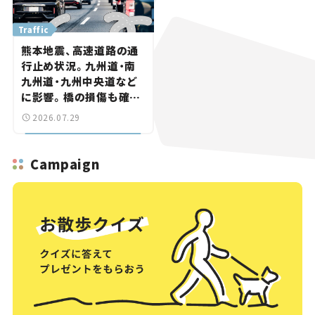
Traffic
熊本地震、高速道路の通
行止め状況。九州道・南
九州道・九州中央道など
に影響。橋の損傷も確認
【道路のニュース】
2026.07.29
Campaign