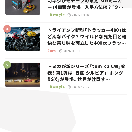
司ネタがモチーフの限定「GRミニカ
ー」4車種が登場。入手方法は？【クル
マとホビー】
Lifestyle
2026.08.04
トライアンフ新型「トラッカー400」は
どんなバイク？ ワイルドな見た目と軽
快な乗り味を両立した400ccフラット
トラッカー【試乗レビュー】
Cars
2026.07.31
トミカが新シリーズ「tomica CW」発
表！ 第1弾は「日産 シルビア」「ホンダ
NSX」が登場。世界が注目す
る“JDM”に焦点【クルマとホビー】
Lifestyle
2026.07.29