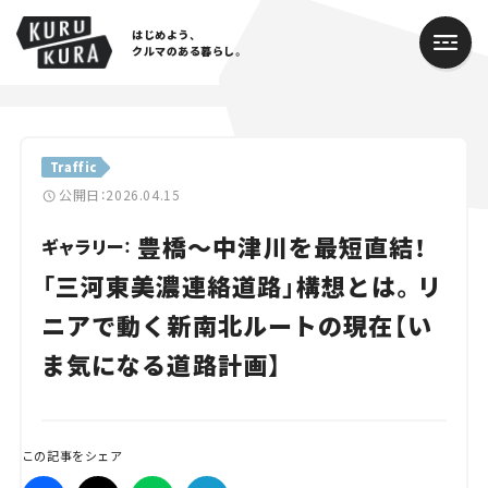
はじめよう、
クルマのある暮らし。
カテゴリ
Traffic
Cars
公開日：2026.04.15
豊橋～中津川を最短直結！
Lifestyle
ギャラリー：
「三河東美濃連絡道路」構想とは。リ
Traffic
ニアで動く新南北ルートの現在【い
Special
ま気になる道路計画】
Series
Campaign
この記事をシェア
人気のハッシュタグ