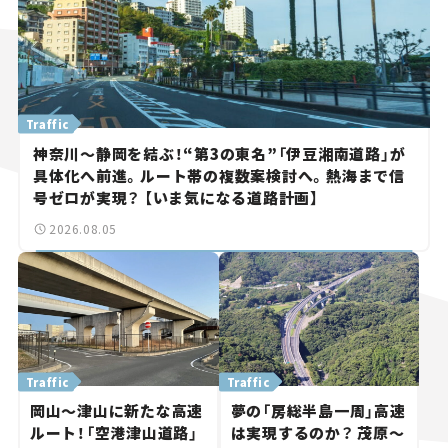
Traffic
神奈川～静岡を結ぶ！“第3の東名”「伊豆湘南道路」が
具体化へ前進。ルート帯の複数案検討へ。熱海まで信
号ゼロが実現？ 【いま気になる道路計画】
2026.08.05
Traffic
Traffic
岡山～津山に新たな高速
夢の「房総半島一周」高速
ルート！「空港津山道路」
は実現するのか？ 茂原～