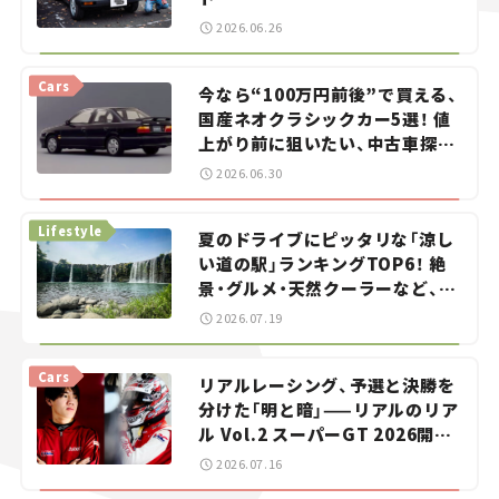
2026.06.26
Cars
今なら“100万円前後”で買える、
国産ネオクラシックカー5選！ 値
上がり前に狙いたい、中古車探し
をお手伝い――ちょっとイケてるマ
2026.06.30
イカー選び #02
Lifestyle
夏のドライブにピッタリな「涼し
い道の駅」ランキングTOP6！ 絶
景・グルメ・天然クーラーなど、避
暑におすすめのスポットを紹介
2026.07.19
【道の駅マニアの推し駅ガイド】
vol.15
Cars
リアルレーシング、予選と決勝を
分けた「明と暗」——リアルのリア
ル Vol.2 スーパーGT 2026開幕
戦 岡山国際サーキット
2026.07.16