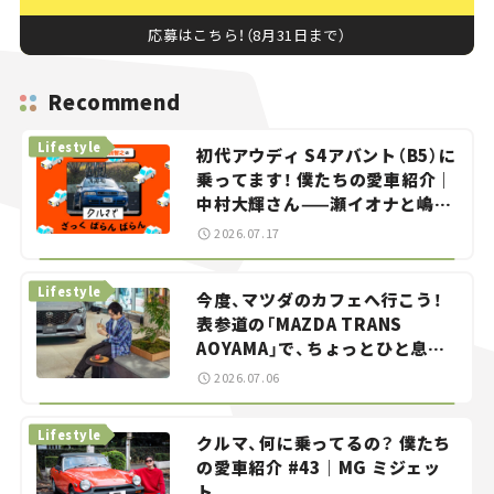
応募はこちら！（8月31日まで）
Recommend
Lifestyle
初代アウディ S4アバント（B5）に
乗ってます！ 僕たちの愛車紹介｜
中村大輝さん——瀬イオナと嶋田
智之の「クルマでざっくばらんば
2026.07.17
らん！」＃20
Lifestyle
今度、マツダのカフェへ行こう！
表参道の「MAZDA TRANS
AOYAMA」で、ちょっとひと息。
——連載｜CCGとクルマでどうす
2026.07.06
る？＜第13回＞
Lifestyle
クルマ、何に乗ってるの？ 僕たち
の愛車紹介 #43｜MG ミジェッ
ト