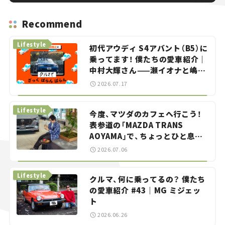
Recommend
Lifestyle
初代アウディ S4アバント（B5）に
乗ってます！ 僕たちの愛車紹介｜
中村大輝さん——瀬イオナと嶋田
智之の「クルマでざっくばらんば
2026.07.17
らん！」＃20
Lifestyle
今度、マツダのカフェへ行こう！
表参道の「MAZDA TRANS
AOYAMA」で、ちょっとひと息。
——連載｜CCGとクルマでどうす
2026.07.06
る？＜第13回＞
Lifestyle
クルマ、何に乗ってるの？ 僕たち
の愛車紹介 #43｜MG ミジェッ
ト
2026.06.26