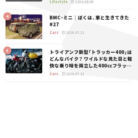
マとホビー】
Lifestyle
2026.08.04
BMC・ミニ｜ぼくは、車と生きてきた
#27
Cars
2026.07.21
トライアンフ新型「トラッカー400」は
どんなバイク？ ワイルドな見た目と軽
快な乗り味を両立した400ccフラット
トラッカー【試乗レビュー】
Cars
2026.07.31