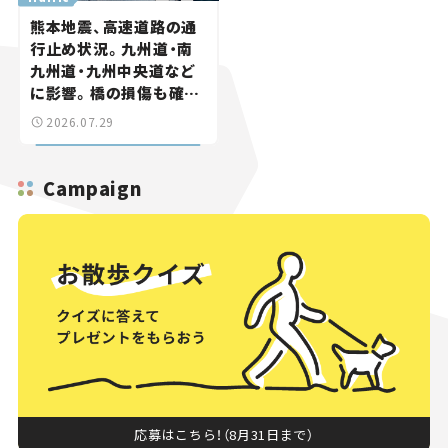
熊本地震、高速道路の通
行止め状況。九州道・南
九州道・九州中央道など
に影響。橋の損傷も確認
【道路のニュース】
2026.07.29
Campaign
応募はこちら！（8月31日まで）