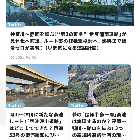
Traffic
神奈川～静岡を結ぶ！“第3の東名”「伊豆湘南道路」が
具体化へ前進。ルート帯の複数案検討へ。熱海まで信
号ゼロが実現？ 【いま気になる道路計画】
2026.08.05
Traffic
Traffic
岡山～津山に新たな高速
夢の「房総半島一周」高速
ルート！「空港津山道路」
は実現するのか？ 茂原～
はどこまでできた？ 国道
鴨川～館山を結ぶ！ 3つ
53号の渋滞緩和に期待。
の高規格道路計画の現