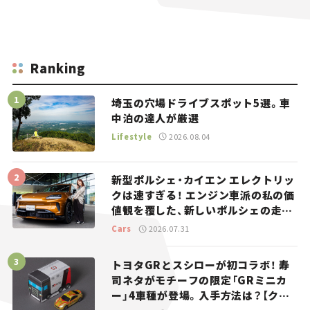
Ranking
埼玉の穴場ドライブスポット5選。車
中泊の達人が厳選
Lifestyle
2026.08.04
新型ポルシェ・カイエン エレクトリッ
クは速すぎる！ エンジン車派の私の価
値観を覆した、新しいポルシェの走
り。
Cars
2026.07.31
トヨタGRとスシローが初コラボ！ 寿
司ネタがモチーフの限定「GRミニカ
ー」4車種が登場。入手方法は？【クル