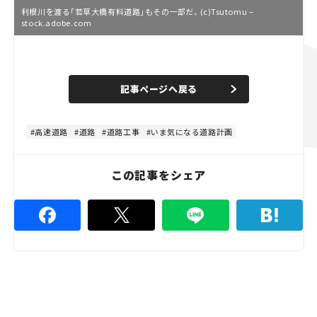
利根川を渡る「若草大橋有料道路」もその一部だ。(c)Tsutomu –
stock.adobe.com
L
o
/
U
a
n
d
記事ページへ戻る
m
e
u
d
t
:
e
4
8
高速道路
道路
道路工事
いま気になる道路計画
.
8
9
%
この記事をシェア