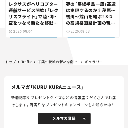
レクサスがヘリコプター
夢の「房総半島一周」高速
運航サービス開始！「レク
は実現するのか？ 茂原～
サスフライト」で陸・海・
鴨川～館山を結ぶ！ 3つ
空をつなぐ新たな移動体
の高規格道路計画の現
験とは
状。「館山鴨川道路」で検
2026.08.04
2026.08.03
討進む【いま気になる道
路計画】
トップ
Traffic
千葉～茨城の新たな南北軸「千葉茨城道路」とは。将来は霞ヶ浦横断・茨城空港アクセス構想も。どこまで開通した？【いま気になる道路計画】
ギャラリー
メルマガ「KURU KURAニュース」
新着記事やプレゼントクイズなどの情報盛りだくさんでお届
けします。
耳寄りなプレゼントキャンペーンもお知らせ中！
メルマガ登録