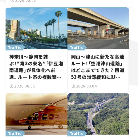
2026.08.06
Traffic
Traffic
神奈川～静岡を結
岡山～津山に新たな高速
ぶ！“第3の東名”「伊豆湘
ルート！「空港津山道路」
南道路」が具体化へ前
はどこまでできた？ 国道
進。ルート帯の複数案検
53号の渋滞緩和に期待。
討へ。熱海まで信号ゼロ
岡山市側でも動きが【い
2026.08.05
2026.08.04
が実現？ 【いま気になる
ま気になる道路計画】
道路計画】
Traffic
Traffic