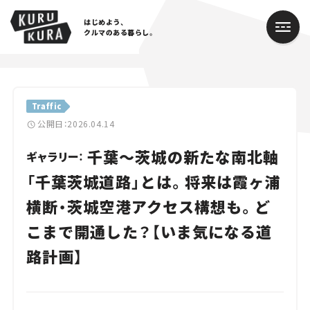
はじめよう、
クルマのある暮らし。
カテゴリ
Traffic
Cars
公開日：2026.04.14
千葉～茨城の新たな南北軸
Lifestyle
ギャラリー：
「千葉茨城道路」とは。将来は霞ヶ浦
Traffic
横断・茨城空港アクセス構想も。ど
Special
こまで開通した？【いま気になる道
Series
路計画】
Campaign
人気のハッシュタグ