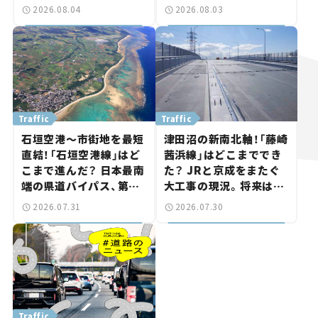
岡山市側でも動きが【い
状。「館山鴨川道路」で検
2026.08.04
2026.08.03
ま気になる道路計画】
討進む【いま気になる道
路計画】
Traffic
Traffic
石垣空港～市街地を最短
津田沼の新南北軸！「藤崎
直結！「石垣空港線」はど
茜浜線」はどこまででき
こまで進んだ？ 日本最南
た？ JRと京成をまたぐ
端の県道バイパス、第2
大工事の現況。将来は
工区も延伸開通 【いま気
「習志野～鎌ケ谷」を最短
2026.07.31
2026.07.30
になる道路計画】
直結【いま気になる道路
計画】
Traffic