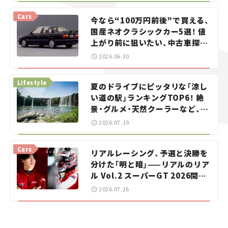
Cars
今なら“100万円前後”で買える、
国産ネオクラシックカー5選！ 値
上がり前に狙いたい、中古車探し
をお手伝い――ちょっとイケてるマ
2026.06.30
イカー選び #02
Lifestyle
夏のドライブにピッタリな「涼し
い道の駅」ランキングTOP6！ 絶
景・グルメ・天然クーラーなど、避
暑におすすめのスポットを紹介
2026.07.19
【道の駅マニアの推し駅ガイド】
vol.15
Cars
リアルレーシング、予選と決勝を
分けた「明と暗」——リアルのリア
ル Vol.2 スーパーGT 2026開幕
戦 岡山国際サーキット
2026.07.16