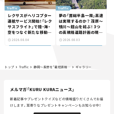
Traffic
Traffic
レクサスがヘリコプター
夢の「房総半島一周」高速
運航サービス開始！「レク
は実現するのか？ 茂原～
サスフライト」で陸・海・
鴨川～館山を結ぶ！ 3つ
空をつなぐ新たな移動体
の高規格道路計画の現
験とは
状。「館山鴨川道路」で検
2026.08.04
2026.08.03
討進む【いま気になる道
路計画】
トップ
Traffic
静岡～長野を“最短直結”！「中部横断道」最後の未開通区間が具体化へ。「長坂～八千穂高原」のルートは？ いつ開通する？【いま気になる道路計画】
ギャラリー
メルマガ「KURU KURAニュース」
新着記事やプレゼントクイズなどの情報盛りだくさんでお届
けします。
耳寄りなプレゼントキャンペーンもお知らせ中！