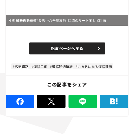
中部横断自動車道「長坂～八千穂高原」区間のルート案とIC計画
L
o
/
U
a
n
d
記事ページへ戻る
m
e
u
d
t
:
e
4
4
高速道路
道路工事
道路開通情報
いま気になる道路計画
.
4
4
%
この記事をシェア