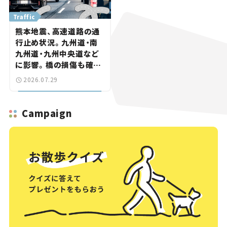
Traffic
熊本地震、高速道路の通
行止め状況。九州道・南
九州道・九州中央道など
に影響。橋の損傷も確認
【道路のニュース】
2026.07.29
Campaign