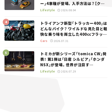
ー」4車種が登場。入手方法は？【クル
マとホビー】
Lifestyle
2026.08.04
トライアンフ新型「トラッカー400」は
どんなバイク？ ワイルドな見た目と軽
快な乗り味を両立した400ccフラット
トラッカー【試乗レビュー】
Cars
2026.07.31
トミカが新シリーズ「tomica CW」発
表！ 第1弾は「日産 シルビア」「ホンダ
NSX」が登場。世界が注目す
る“JDM”に焦点【クルマとホビー】
Lifestyle
2026.07.29