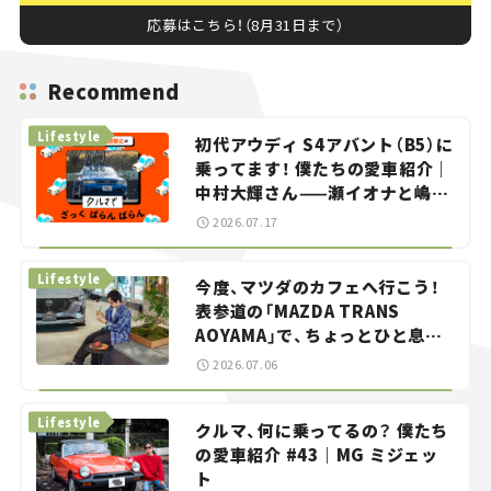
応募はこちら！（8月31日まで）
Recommend
Lifestyle
初代アウディ S4アバント（B5）に
乗ってます！ 僕たちの愛車紹介｜
中村大輝さん——瀬イオナと嶋田
智之の「クルマでざっくばらんば
2026.07.17
らん！」＃20
Lifestyle
今度、マツダのカフェへ行こう！
表参道の「MAZDA TRANS
AOYAMA」で、ちょっとひと息。
——連載｜CCGとクルマでどうす
2026.07.06
る？＜第13回＞
Lifestyle
クルマ、何に乗ってるの？ 僕たち
の愛車紹介 #43｜MG ミジェッ
ト