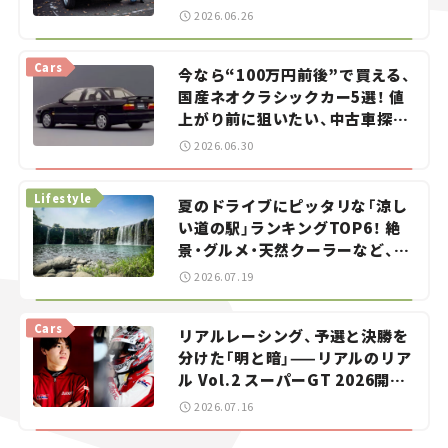
2026.06.26
Cars
今なら“100万円前後”で買える、
国産ネオクラシックカー5選！ 値
上がり前に狙いたい、中古車探し
をお手伝い――ちょっとイケてるマ
2026.06.30
イカー選び #02
Lifestyle
夏のドライブにピッタリな「涼し
い道の駅」ランキングTOP6！ 絶
景・グルメ・天然クーラーなど、避
暑におすすめのスポットを紹介
2026.07.19
【道の駅マニアの推し駅ガイド】
vol.15
Cars
リアルレーシング、予選と決勝を
分けた「明と暗」——リアルのリア
ル Vol.2 スーパーGT 2026開幕
戦 岡山国際サーキット
2026.07.16