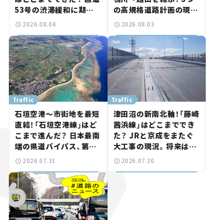
53号の渋滞緩和に期待。
の高規格道路計画の現
岡山市側でも動きが【い
状。「館山鴨川道路」で検
2026.08.04
2026.08.03
ま気になる道路計画】
討進む【いま気になる道
路計画】
Traffic
Traffic
石垣空港～市街地を最短
津田沼の新南北軸！「藤崎
直結！「石垣空港線」はど
茜浜線」はどこまででき
こまで進んだ？ 日本最南
た？ JRと京成をまたぐ
端の県道バイパス、第2
大工事の現況。将来は
工区も延伸開通 【いま気
「習志野～鎌ケ谷」を最短
2026.07.31
2026.07.30
になる道路計画】
直結【いま気になる道路
計画】