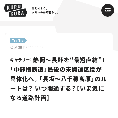
はじめよう、
クルマのある暮らし。
カテゴリ
Traffic
Cars
公開日：2026.06.03
静岡～長野を“最短直結”！
Lifestyle
ギャラリー：
「中部横断道」最後の未開通区間が
Traffic
具体化へ。「長坂～八千穂高原」のル
Special
ートは？ いつ開通する？【いま気に
Series
なる道路計画】
Campaign
人気のハッシュタグ