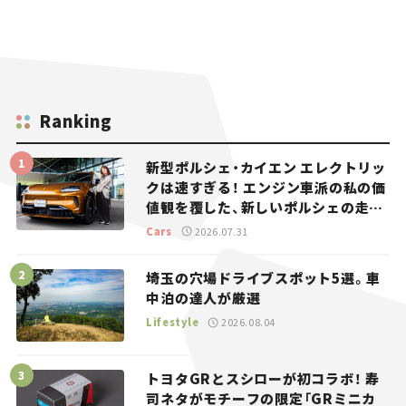
Ranking
新型ポルシェ・カイエン エレクトリッ
クは速すぎる！ エンジン車派の私の価
値観を覆した、新しいポルシェの走
り。
Cars
2026.07.31
埼玉の穴場ドライブスポット5選。車
中泊の達人が厳選
Lifestyle
2026.08.04
トヨタGRとスシローが初コラボ！ 寿
司ネタがモチーフの限定「GRミニカ