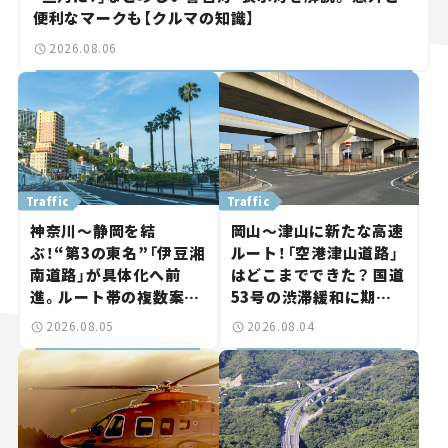
便利なマークも【クルマの知識】
2026.08.06
Traffic
Traffic
神奈川～静岡を結
岡山～津山に新たな高速
ぶ！“第3の東名”「伊豆湘
ルート！「空港津山道路」
南道路」が具体化へ前
はどこまでできた？ 国道
進。ルート帯の複数案検
53号の渋滞緩和に期待。
討へ。熱海まで信号ゼロ
岡山市側でも動きが【い
2026.08.05
2026.08.04
が実現？ 【いま気になる
ま気になる道路計画】
道路計画】