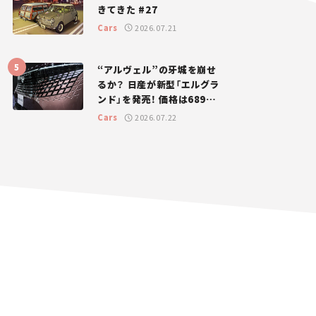
きてきた #27
Cars
2026.07.21
“アルヴェル”の牙城を崩せ
るか？ 日産が新型「エルグラ
ンド」を発売！ 価格は689万
円から【新車ニュース】
Cars
2026.07.22