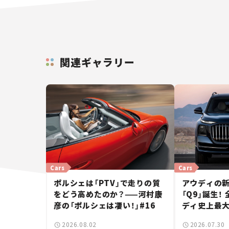
関連ギャラリー
Cars
Cars
ポルシェは「PTV」で走りの質
アウディの
をどう高めたのか？——河村康
「Q9」誕生！
彦の「ポルシェは凄い！」#16
ディ史上最大
2026.08.02
2026.07.30