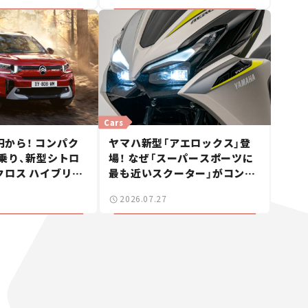
Cars
0円から！ コンパク
ヤマハ新型「アエロックス」登
乗り、新型シトロ
場！ なぜ「スーパースポーツに
クロス ハイブリッ
最も近いスクーター」がコンセ
車ニュース】
プトなのか？【新車ニュース】
2026.07.27