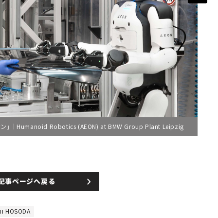
id Robotics (AEON) at BMW Group Plant Leipzig
記事ページへ戻る
i HOSODA