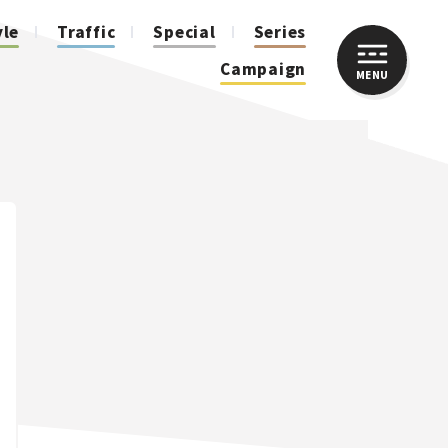
yle
Traffic
Special
Series
Campaign
MENU
CLOSE
人気のハッシュタグ
スズキ ジムニー｜Suzuki Jimny
スズキ｜Suzuki
マツダ｜Mazda
マツダ ロードスター｜Mazda Roadster