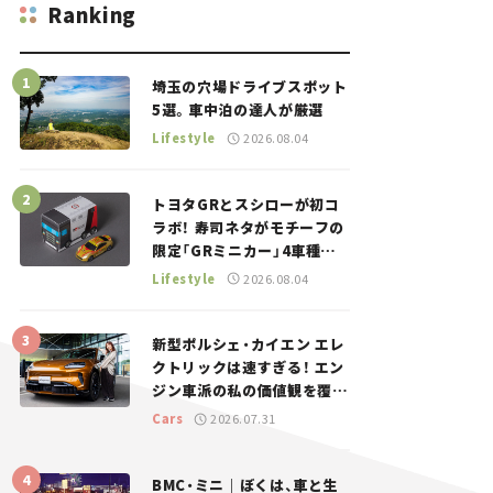
Ranking
埼玉の穴場ドライブスポット
5選。車中泊の達人が厳選
Lifestyle
2026.08.04
トヨタGRとスシローが初コ
ラボ！ 寿司ネタがモチーフの
限定「GRミニカー」4車種が
登場。入手方法は？【クルマ
Lifestyle
2026.08.04
とホビー】
新型ポルシェ・カイエン エレ
クトリックは速すぎる！ エン
ジン車派の私の価値観を覆し
た、新しいポルシェの走り。
Cars
2026.07.31
BMC・ミニ｜ぼくは、車と生