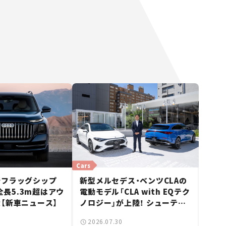
Cars
新フラッグシップ
新型メルセデス・ベンツCLAの
 全長5.3m超はアウ
電動モデル「CLA with EQテク
【新車ニュース】
ノロジー」が上陸！ シューティ
ングブレークも発売【新車ニュ
2026.07.30
ース】