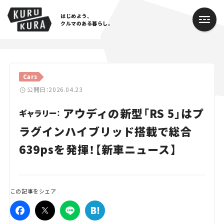
はじめよう、
クルマのある暮らし。
カテゴリ
Cars
Cars
公開日：2026.04.23
アウディの新型「RS 5」はプ
Lifestyle
ギャラリー：
ラグインハイブリッド搭載で総合
Traffic
639psを発揮！【新車ニュース】
Special
Series
この記事をシェア
Campaign
人気のハッシュタグ