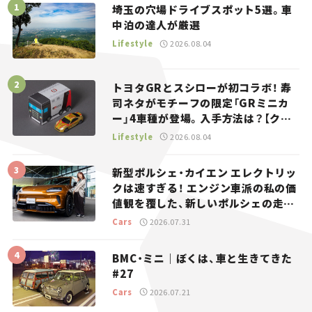
埼玉の穴場ドライブスポット5選。車
中泊の達人が厳選
Lifestyle
2026.08.04
トヨタGRとスシローが初コラボ！ 寿
司ネタがモチーフの限定「GRミニカ
ー」4車種が登場。入手方法は？【クル
マとホビー】
Lifestyle
2026.08.04
新型ポルシェ・カイエン エレクトリッ
クは速すぎる！ エンジン車派の私の価
値観を覆した、新しいポルシェの走
り。
Cars
2026.07.31
BMC・ミニ｜ぼくは、車と生きてきた
#27
Cars
2026.07.21