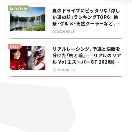
Lifestyle
夏のドライブにピッタリな「涼し
い道の駅」ランキングTOP6！ 絶
景・グルメ・天然クーラーなど、避
暑におすすめのスポットを紹介
2026.07.19
【道の駅マニアの推し駅ガイド】
vol.15
Cars
リアルレーシング、予選と決勝を
分けた「明と暗」——リアルのリア
ル Vol.2 スーパーGT 2026開幕
戦 岡山国際サーキット
2026.07.16