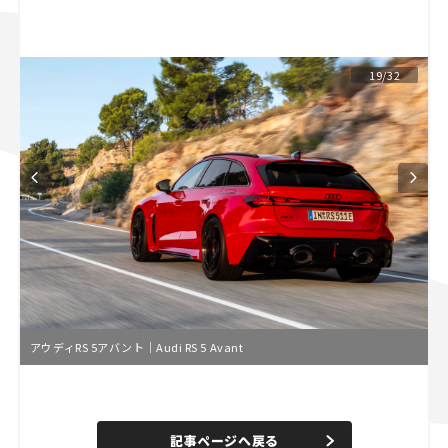
スズキ ジムニー｜Suzuki Jimny
スズキ｜Suzuki
マツダ｜Mazda
マツダ ロードスター｜Mazda Roadster
19/32
アウディRS 5アバント｜Audi RS 5 Avant
L
o
/
U
a
n
d
記事ページへ戻る
m
e