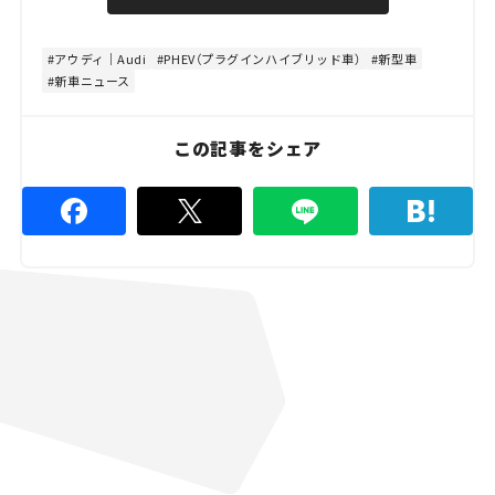
u
d
t
:
e
5
3
アウディ｜Audi
PHEV（プラグインハイブリッド車）
新型車
.
新車ニュース
3
3
%
この記事をシェア