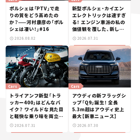
ポルシェは「PTV」で走
新型ポルシェ・カイエン
りの質をどう高めたの
エレクトリックは速すぎ
か？——河村康彦の「ポル
る！ エンジン車派の私の
シェは凄い！」#16
価値観を覆した、新しい
ポルシェの走り。
2026.08.02
2026.07.31
Cars
Cars
トライアンフ新型「トラ
アウディの新フラッグシ
ッカー400」はどんなバ
ップ「Q9」誕生！ 全長
イク？ ワイルドな見た目
5.3m超はアウディ史上
と軽快な乗り味を両立し
最大【新車ニュース】
た400ccフラットトラッ
2026.07.31
2026.07.30
カー【試乗レビュー】