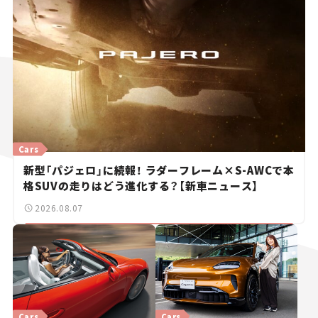
Cars
新型「パジェロ」に続報！ ラダーフレーム×S-AWCで本
格SUVの走りはどう進化する？【新車ニュース】
2026.08.07
Cars
Cars