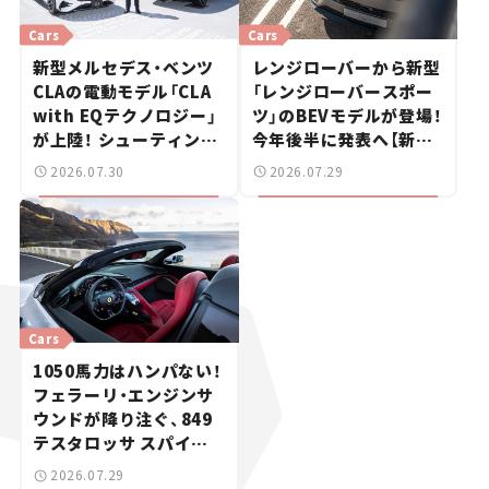
Cars
Cars
新型メルセデス・ベンツ
レンジローバーから新型
CLAの電動モデル「CLA
「レンジローバースポー
with EQテクノロジー」
ツ」のBEVモデルが登場！
が上陸！ シューティング
今年後半に発表へ【新車
ブレークも発売【新車ニ
ニュース】
2026.07.30
2026.07.29
ュース】
Cars
1050馬力はハンパない！
フェラーリ・エンジンサ
ウンドが降り注ぐ、849
テスタロッサ スパイダ
ーに試乗。
2026.07.29