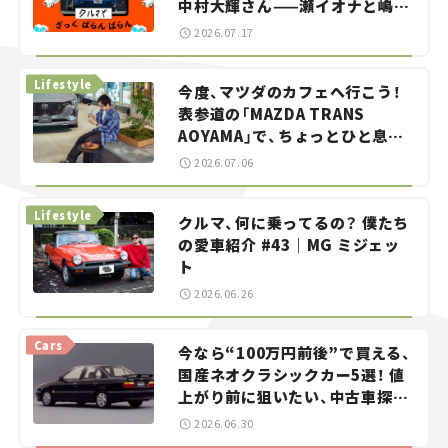
中村大輝さん——瀬イオナと嶋田
智之の「クルマでざっくばらんば
2026.07.17
らん！」＃20
Lifestyle
今度、マツダのカフェへ行こう！
表参道の「MAZDA TRANS
AOYAMA」で、ちょっとひと息。
——連載｜CCGとクルマでどうす
2026.07.06
る？＜第13回＞
Lifestyle
クルマ、何に乗ってるの？ 僕たち
の愛車紹介 #43｜MG ミジェッ
ト
2026.06.26
Cars
今なら“100万円前後”で買える、
国産ネオクラシックカー5選！ 値
上がり前に狙いたい、中古車探し
をお手伝い――ちょっとイケてるマ
2026.06.30
イカー選び #02