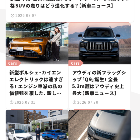
格SUVの走りはどう進化する？【新車ニュース】
2026.08.07
Cars
Cars
新型ポルシェ・カイエン
アウディの新フラッグシ
エレクトリックは速すぎ
ップ「Q9」誕生！ 全長
る！ エンジン車派の私の
5.3m超はアウディ史上
価値観を覆した、新しい
最大【新車ニュース】
ポルシェの走り。
2026.07.31
2026.07.30