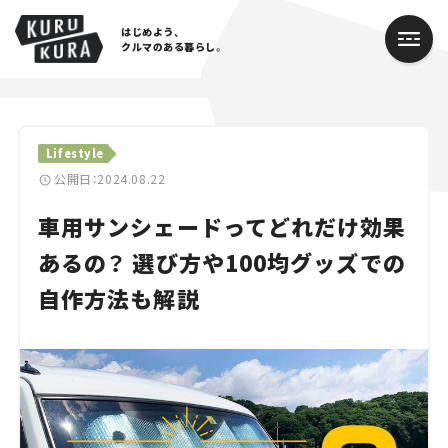
はじめよう、
クルマのある暮らし。
カテゴリ
Lifestyle
Cars
公開日：2024.08.22
車用サンシェードってどれだけ効果
Lifestyle
あるの？ 選び方や100均グッズでの
Traffic
自作方法も解説
Special
Series
Campaign
人気のハッシュタグ