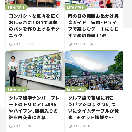
Lifestyle
Lifestyle
コンパクトな車内を広く
雨の日の関西お出かけ完
おしゃれに！ DIYで理想
全ガイド｜室内・ドライ
のバンを作り上げるテク
ブで楽しむデートにもお
ニック
すすめの施設17選
2026.07.28
2026.07.14
Lifestyle
Lifestyle
クルマ雑学ナンバープレ
クルマ旅で苗場に行こ
ートのトリビア！ 2046
う！「フジロック’26」つ
やハイフン、図柄入りの
いにタイムテーブルが発
謎を国交省に直撃！
表。チケット情報や
GREEN STAGEの出演ア
2026.07.06
2026.07.03
ーティストをチェック。