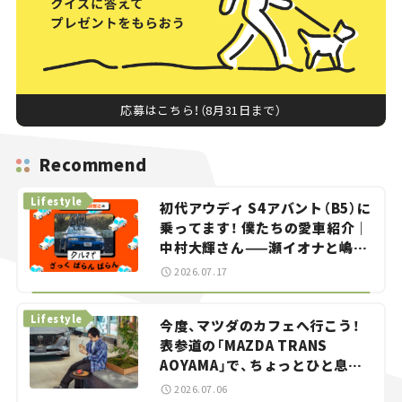
応募はこちら！（8月31日まで）
Recommend
Lifestyle
初代アウディ S4アバント（B5）に
乗ってます！ 僕たちの愛車紹介｜
中村大輝さん——瀬イオナと嶋田
智之の「クルマでざっくばらんば
2026.07.17
らん！」＃20
Lifestyle
今度、マツダのカフェへ行こう！
表参道の「MAZDA TRANS
AOYAMA」で、ちょっとひと息。
——連載｜CCGとクルマでどうす
2026.07.06