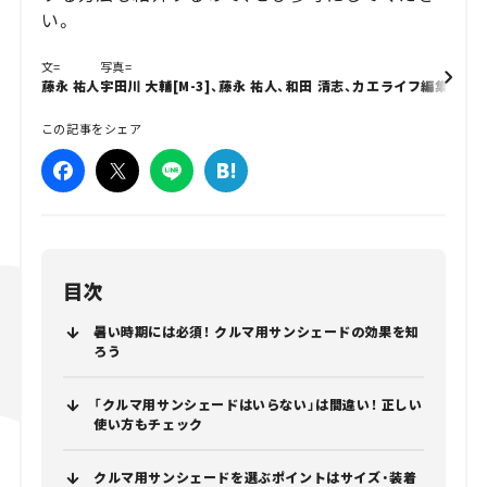
い。
文=
写真=
編集
藤永 祐人
宇田川 大輔[M-3]、藤永 祐人、和田 清志、カエライフ編集部
菅原
この記事をシェア
目次
暑い時期には必須！ クルマ用サンシェードの効果を知
ろう
「クルマ用サンシェードはいらない」は間違い！ 正しい
使い方もチェック
クルマ用サンシェードを選ぶポイントはサイズ・装着