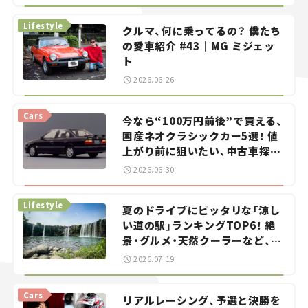
る？＜第13回＞
Lifestyle
クルマ、何に乗ってるの？ 僕たち
の愛車紹介 #43｜MG ミジェッ
ト
2026.06.26
Cars
今なら“100万円前後”で買える、
国産ネオクラシックカー5選！ 値
上がり前に狙いたい、中古車探し
をお手伝い――ちょっとイケてるマ
2026.06.30
イカー選び #02
Lifestyle
夏のドライブにピッタリな「涼し
い道の駅」ランキングTOP6！ 絶
景・グルメ・天然クーラーなど、避
暑におすすめのスポットを紹介
2026.07.19
【道の駅マニアの推し駅ガイド】
vol.15
Cars
リアルレーシング、予選と決勝を