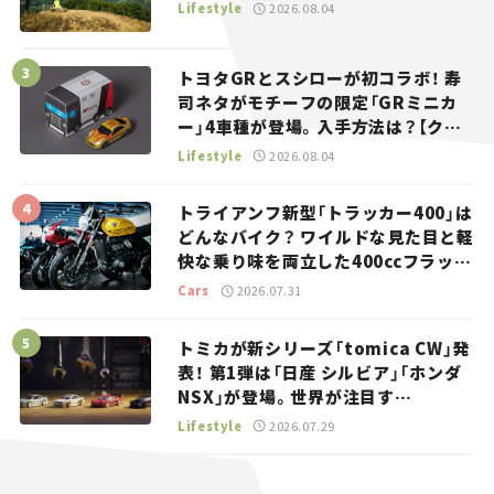
Lifestyle
2026.08.04
トヨタGRとスシローが初コラボ！ 寿
司ネタがモチーフの限定「GRミニカ
ー」4車種が登場。入手方法は？【クル
マとホビー】
Lifestyle
2026.08.04
トライアンフ新型「トラッカー400」は
どんなバイク？ ワイルドな見た目と軽
快な乗り味を両立した400ccフラット
トラッカー【試乗レビュー】
Cars
2026.07.31
トミカが新シリーズ「tomica CW」発
表！ 第1弾は「日産 シルビア」「ホンダ
NSX」が登場。世界が注目す
る“JDM”に焦点【クルマとホビー】
Lifestyle
2026.07.29