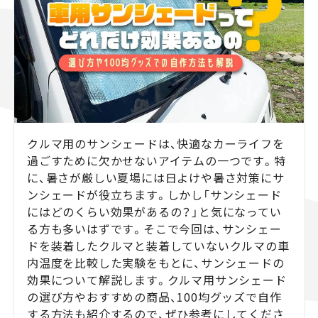
スズキ ジムニー｜Suzuki Jimny
スズキ｜Suzuki
マツダ｜Mazda
マツダ ロードスター｜Mazda Roadster
クルマ用のサンシェードは、快適なカーライフを
過ごすために欠かせないアイテムの一つです。特
に、暑さが厳しい夏場には日よけや暑さ対策にサ
ンシェードが役立ちます。しかし「サンシェード
にはどのくらい効果があるの？」と気になってい
る方も多いはずです。そこで今回は、サンシェー
ドを装着したクルマと装着していないクルマの車
内温度を比較した実験をもとに、サンシェードの
効果について解説します。クルマ用サンシェード
の選び方やおすすめの商品、100均グッズで自作
する方法も紹介するので、ぜひ参考にしてくださ